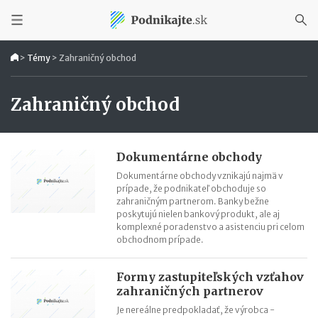
>
Témy
>
Zahraničný obchod
Zahraničný obchod
Dokumentárne obchody
Dokumentárne obchody vznikajú najmä v
prípade, že podnikateľ obchoduje so
zahraničným partnerom. Banky bežne
poskytujú nielen bankový produkt, ale aj
komplexné poradenstvo a asistenciu pri celom
obchodnom prípade.
Formy zastupiteľských vzťahov
zahraničných partnerov
Je nereálne predpokladať, že výrobca -