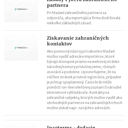
partnera
Pri hľadaní zahraničného partnera sa
odporúča, aby exportujúca firma dodržovala
niekoľko základných zásad:
Získavanie zahraničných
kontaktov
Ako pomocný nástroj pri takomto hľadaní
možno využiť adresáre importérov, ktoré
bývajú dostupné priamo na webovej stránke
národnej komory príslušnej zeme, rôznych
asociácií a podobne. Upozorňujeme, že na
väčšine stránok je nutná registrácia, prípadne
je prístup spoplatnený. Často krát môže
pomôcť i on-line telefónny zoznam či národné
internetové vyhľadávače. Kontakty na
zahraničné subjekty, ktorých možno využiť ako
obchodných partnerov na zahraničných trhoch
možno získať napr. na týchto adresách:
Incoterms - dodacie