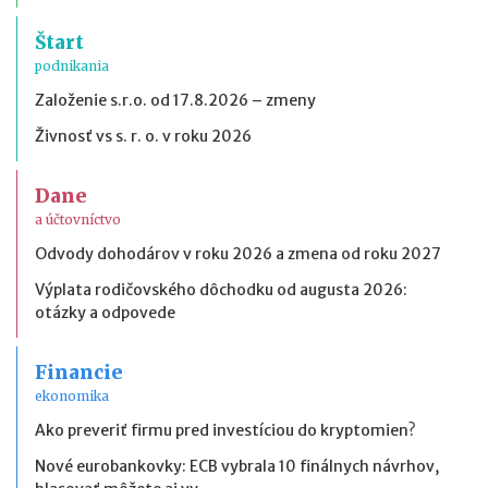
Štart
podnikania
Založenie s.r.o. od 17.8.2026 – zmeny
Živnosť vs s. r. o. v roku 2026
Dane
a účtovníctvo
Odvody dohodárov v roku 2026 a zmena od roku 2027
Výplata rodičovského dôchodku od augusta 2026:
otázky a odpovede
Financie
ekonomika
Ako preveriť firmu pred investíciou do kryptomien?
Nové eurobankovky: ECB vybrala 10 finálnych návrhov,