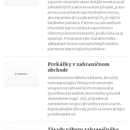
exportér vlastnými silami dokáže monitorovať
zahraničný trh a aktívne na ňom pôsobiť, preto
prvou a na začiatok najschodnejšou cestou,
ako expandovať na zahraničný trh, je nájsť si
lokálneho partnera. Partner na zahraničnom
trhu môže byť vo vzťahu k exportérovi v
rôznom právnom postavení, podľa čoho sa aj
označuje. Prinášame vám charakteristiku
základných foriem zastupiteľských vzťahov
partnerov exportujúcich podnikov:
Prekážky v zahraničnom
obchode
Súčasťou teritoriálneho výskumu, ktorý by
mala exportujúca firma pred samotným
vstupom na zahraničný trh zrealizovať je
špecifikácia prekážok, ktoré môžu spôsobiť
obmedzenie (napr. clo), prípadne až
zamedzenie vstupu vybraného tovaru na trh.
Najzávažnejšie dôvody, prečo sa venovať tejto
problematike sú:
Zásady výberu zahraničného