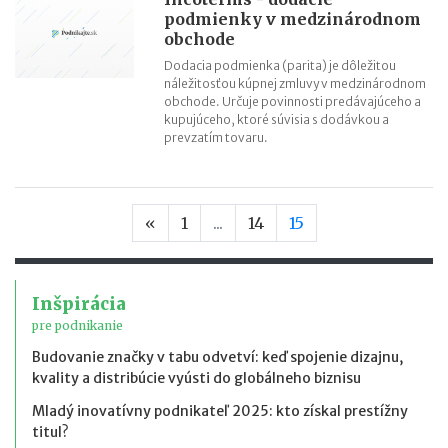
podmienky v medzinárodnom
obchode
Dodacia podmienka (parita) je dôležitou
náležitosťou kúpnej zmluvy v medzinárodnom
obchode. Určuje povinnosti predávajúceho a
kupujúceho, ktoré súvisia s dodávkou a
prevzatím tovaru.
Predchádzajúca strana
«
1
...
14
15
Inšpirácia
pre podnikanie
Budovanie značky v tabu odvetví: keď spojenie dizajnu,
kvality a distribúcie vyústi do globálneho biznisu
Mladý inovatívny podnikateľ 2025: kto získal prestížny
titul?