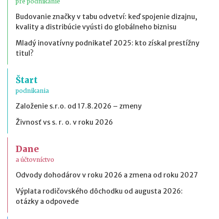
pre podnikanie
Budovanie značky v tabu odvetví: keď spojenie dizajnu,
kvality a distribúcie vyústi do globálneho biznisu
Mladý inovatívny podnikateľ 2025: kto získal prestížny
titul?
Štart
podnikania
Založenie s.r.o. od 17.8.2026 – zmeny
Živnosť vs s. r. o. v roku 2026
Dane
a účtovníctvo
Odvody dohodárov v roku 2026 a zmena od roku 2027
Výplata rodičovského dôchodku od augusta 2026:
otázky a odpovede