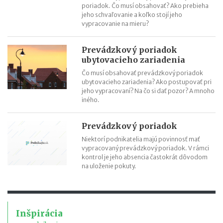
poriadok. Čo musí obsahovať? Ako prebieha
jeho schvaľovanie a koľko stojí jeho
vypracovanie na mieru?
Prevádzkový poriadok
ubytovacieho zariadenia
Čo musí obsahovať prevádzkový poriadok
ubytovacieho zariadenia? Ako postupovať pri
jeho vypracovaní? Na čo si dať pozor? A mnoho
iného.
Prevádzkový poriadok
Niektorí podnikatelia majú povinnosť mať
vypracovaný prevádzkový poriadok. V rámci
kontrol je jeho absencia častokrát dôvodom
na uloženie pokuty.
Inšpirácia