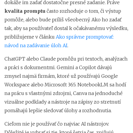
dokáže im zadať dostatočne presné zadanie. Práve
kvalita promptu
často rozhoduje o tom, či výstup
pomôže, alebo bude príliš všeobecný. Ako ho zadať
tak, aby sa používateľ dostal k očakávanému výsledku,
približujeme v článku
Ako správne promptovať:
návod na zadávanie úloh AI
.
ChatGPT alebo Claude pomôžu pri textoch, analýzach
a práci s dokumentmi. Gemini a Copilot dávajú
zmysel najmä firmám, ktoré už používajú Google
Workspace alebo Microsoft 365. NotebookLM sa hodí
na prácu s vlastnými zdrojmi, Canva na jednoduché
vizuálne podklady a nástroje na zápisy zo stretnutí
pomáhajú lepšie sledovať úlohy a rozhodnutia.
Cieľom nie je používať čo najviac AI nástrojov.
Dôležité je vybrať si tie, ktoré šetria čas, znižujú