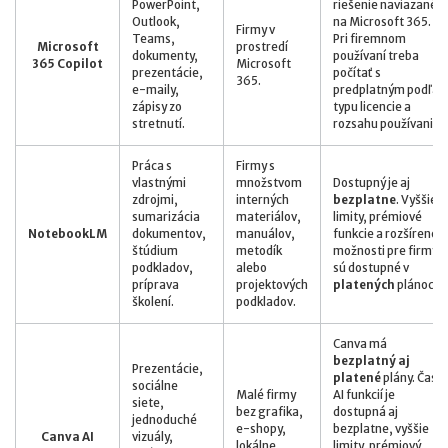
PowerPoint,
riešenie naviazané
Outlook,
na Microsoft 365.
Firmy v
Teams,
Pri firemnom
Microsoft
prostredí
dokumenty,
používaní treba
365 Copilot
Microsoft
prezentácie,
počítať s
365.
e-maily,
predplatným podľa
zápisy zo
typu licencie a
stretnutí.
rozsahu používania.
Práca s
Firmy s
vlastnými
množstvom
Dostupný je aj
zdrojmi,
interných
bezplatne
. Vyššie
sumarizácia
materiálov,
limity, prémiové
NotebookLM
dokumentov,
manuálov,
funkcie a rozšírené
štúdium
metodík
možnosti pre firmy
podkladov,
alebo
sú dostupné v
príprava
projektových
platených
plánoch.
školení.
podkladov.
Canva má
bezplatný aj
Prezentácie,
platené
plány. Časť
sociálne
Malé firmy
AI funkcií je
siete,
bez grafika,
dostupná aj
jednoduché
e-shopy,
bezplatne, vyššie
Canva AI
vizuály,
lokálne
limity, prémiový