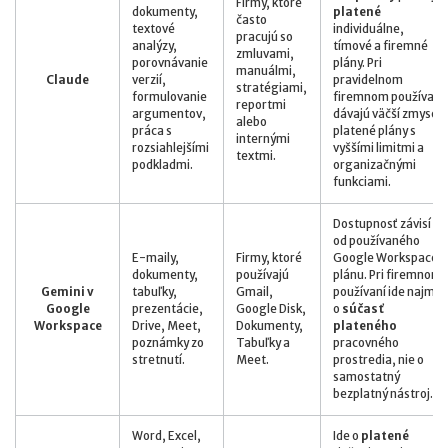
Firmy, ktoré
dokumenty,
platené
často
textové
individuálne,
pracujú so
analýzy,
tímové a firemné
zmluvami,
porovnávanie
plány. Pri
manuálmi,
Claude
verzií,
pravidelnom
stratégiami,
formulovanie
firemnom používaní
reportmi
argumentov,
dávajú väčší zmysel
alebo
práca s
platené plány s
internými
rozsiahlejšími
vyššími limitmi a
textmi.
podkladmi.
organizačnými
funkciami.
Dostupnosť závisí
od používaného
E-maily,
Firmy, ktoré
Google Workspace
dokumenty,
používajú
plánu. Pri firemnom
Gemini v
tabuľky,
Gmail,
používaní ide najmä
Google
prezentácie,
Google Disk,
o
súčasť
Workspace
Drive, Meet,
Dokumenty,
plateného
poznámky zo
Tabuľky a
pracovného
stretnutí.
Meet.
prostredia, nie o
samostatný
bezplatný nástroj.
Word, Excel,
Ide o
platené