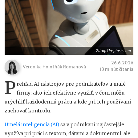
Zdroj: Unsplash.com
26.6.2026
Veronika Holotňák Romanová
13 minút čítania
P
rehľad AI nástrojov pre podnikateľov a malé
firmy: ako ich efektívne využiť, v čom môžu
urýchliť každodennú prácu a kde pri ich používaní
zachovať kontrolu.
Umelá inteligencia (AI)
sa v podnikaní najčastejšie
využíva pri práci s textom, dátami a dokumentmi, ale