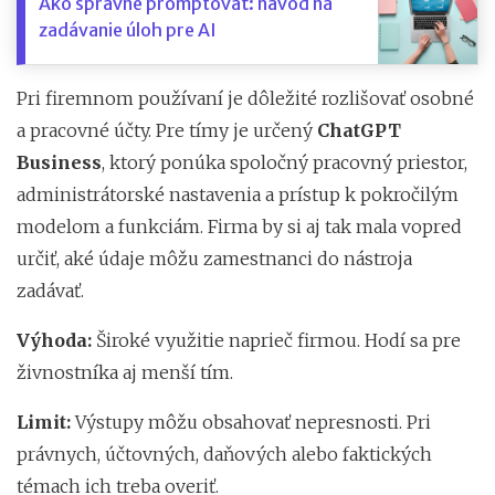
Ako správne promptovať: návod na
zadávanie úloh pre AI
Pri firemnom používaní je dôležité rozlišovať osobné
a pracovné účty. Pre tímy je určený
ChatGPT
Business
, ktorý ponúka spoločný pracovný priestor,
administrátorské nastavenia a prístup k pokročilým
modelom a funkciám. Firma by si aj tak mala vopred
určiť, aké údaje môžu zamestnanci do nástroja
zadávať.
Výhoda:
Široké využitie naprieč firmou. Hodí sa pre
živnostníka aj menší tím.
Limit:
Výstupy môžu obsahovať nepresnosti. Pri
právnych, účtovných, daňových alebo faktických
témach ich treba overiť.