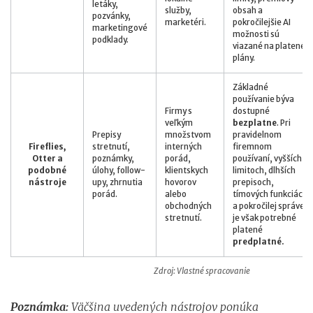
letáky,
služby,
obsah a
pozvánky,
marketéri.
pokročilejšie AI
marketingové
možnosti sú
podklady.
viazané na platené
plány.
Základné
používanie býva
Firmy s
dostupné
veľkým
bezplatne
. Pri
Prepisy
množstvom
pravidelnom
Fireflies,
stretnutí,
interných
firemnom
Otter a
poznámky,
porád,
používaní, vyšších
podobné
úlohy, follow-
klientskych
limitoch, dlhších
nástroje
upy, zhrnutia
hovorov
prepisoch,
porád.
alebo
tímových funkciách
obchodných
a pokročilej správe
stretnutí.
je však potrebné
platené
predplatné.
Zdroj: Vlastné spracovanie
Poznámka:
Väčšina uvedených nástrojov ponúka