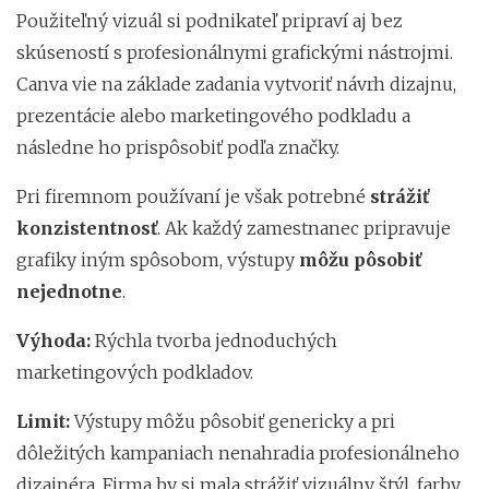
Použiteľný vizuál si podnikateľ pripraví aj bez
skúseností s profesionálnymi grafickými nástrojmi.
Canva vie na základe zadania vytvoriť návrh dizajnu,
prezentácie alebo marketingového podkladu a
následne ho prispôsobiť podľa značky.
Pri firemnom používaní je však potrebné
strážiť
konzistentnosť
. Ak každý zamestnanec pripravuje
grafiky iným spôsobom, výstupy
môžu pôsobiť
nejednotne
.
Výhoda:
Rýchla tvorba jednoduchých
marketingových podkladov.
Limit:
Výstupy môžu pôsobiť genericky a pri
dôležitých kampaniach nenahradia profesionálneho
dizajnéra. Firma by si mala strážiť vizuálny štýl, farby,