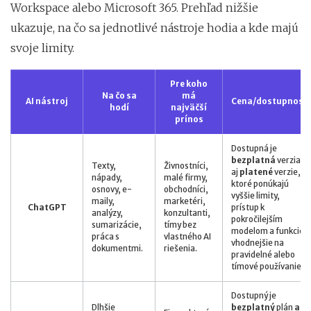
Workspace alebo Microsoft 365. Prehľad nižšie
ukazuje, na čo sa jednotlivé nástroje hodia a kde majú
svoje limity.
Pre koho
Na čo sa
má
AI nástroj
Cena/dostupnosť
hodí
najväčší
prínos
Dostupná je
bezplatná
verzia
Texty,
Živnostníci,
aj
platené
verzie,
nápady,
malé firmy,
ktoré ponúkajú
osnovy, e-
obchodníci,
vyššie limity,
maily,
marketéri,
ChatGPT
prístup k
analýzy,
konzultanti,
pokročilejším
sumarizácie,
tímy bez
modelom a funkcie
práca s
vlastného AI
vhodnejšie na
dokumentmi.
riešenia.
pravidelné alebo
tímové používanie.
Dostupný je
Dlhšie
bezplatný
plán
aj