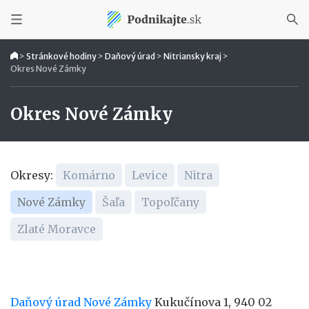
>
Stránkové hodiny
>
Daňový úrad
>
Nitriansky kraj
>
Okres Nové Zámky
Okres Nové Zámky
Okresy:
Komárno
Levice
Nitra
Nové Zámky
Šaľa
Topoľčany
Zlaté Moravce
Daňový úrad Nové Zámky
Kukučínova 1, 940 02