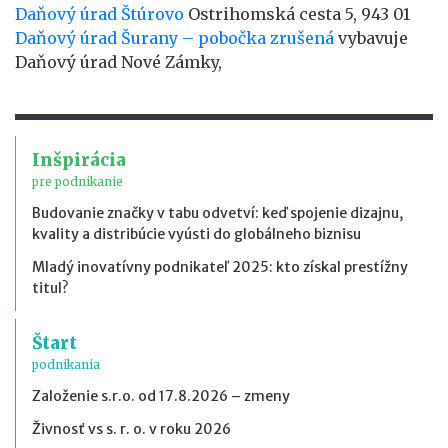
Daňový úrad Štúrovo
Ostrihomská cesta 5, 943 01
Daňový úrad Šurany – pobočka zrušená
vybavuje
Daňový úrad Nové Zámky,
Inšpirácia
pre podnikanie
Budovanie značky v tabu odvetví: keď spojenie dizajnu,
kvality a distribúcie vyústi do globálneho biznisu
Mladý inovatívny podnikateľ 2025: kto získal prestížny
titul?
Štart
podnikania
Založenie s.r.o. od 17.8.2026 – zmeny
Živnosť vs s. r. o. v roku 2026