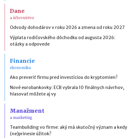
Dane
a účtovníctvo
Odvody dohodárov v roku 2026 a zmena od roku 2027
Výplata rodičovského dôchodku od augusta 2026:
otázky a odpovede
Financie
ekonomika
Ako preveriť firmu pred investíciou do kryptomien?
Nové eurobankovky: ECB vybrala 10 finálnych návrhov,
hlasovať môžete aj vy
Manažment
a marketing
Teambuilding vo firme: aký má skutočný význam a kedy
(ne)prinesie úžitok?