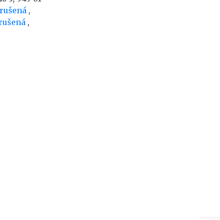
zrušená
,
rušená
,