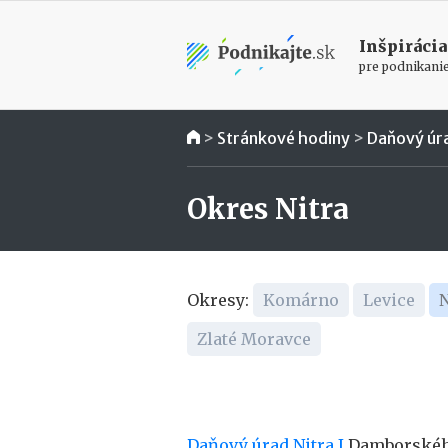
Inšpirácia
pre podnikani
>
Stránkové hodiny
>
Daňový úr
Okres Nitra
Okresy:
Komárno
Levice
N
Zlaté Moravce
Daňový úrad Nitra I
Damborského