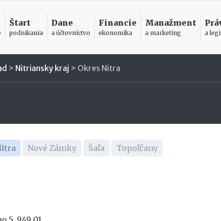
Štart
Dane
Financie
Manažment
Prá
e
podnikania
a účtovníctvo
ekonomika
a marketing
a legi
ad
>
Nitriansky kraj
>
Okres Nitra
itra
Nové Zámky
Šaľa
Topoľčany
 5, 949 01