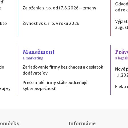
eď
Odvod
e
Založenie s.r.o. od 17.8.2026 – zmeny
od ro
Výplat
 kto
Živnosť vs s. r. o. v roku 2026
august
Manažment
Práv
a marketing
a legisl
 do
Zariaďovanie firmy bez chaosu a desiatok
Nové 
dodávateľov
1.1.20
Prečo malé firmy stále podceňujú
Elektr
 aj vy
kyberbezpečnosť
Pomôcky
Informácie