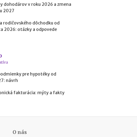
p
y dohodárov v roku 2026 a zmena
r
ku 2027
e
d
a rodičovského dôchodku od
i
a 2026: otázky a odpovede
n
v
e
s
o
t
í
atíva
c
podmienky pre hypotéky od
i
27: návrh
o
u
onická fakturácia: mýty a fakty
d
o
k
r
y
p
t
O nás
o