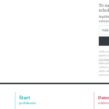
To na
schr
Najdôle
vaše p
Vaše os
týmto ú
zásada
kliknut
Súhlas
alebo k
inform
Štart
Dan
podnikania
a účtov