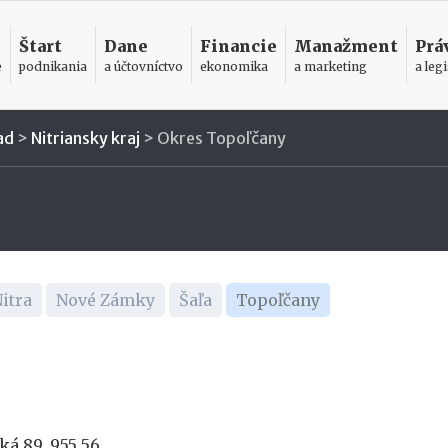
Štart
Dane
Financie
Manažment
Prá
e
podnikania
a účtovníctvo
ekonomika
a marketing
a legi
ad
>
Nitriansky kraj
>
Okres Topoľčany
itra
Nové Zámky
Šaľa
Topoľčany
á 89, 955 56