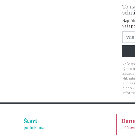
To na
schr
Najdôle
vaše p
Vaše os
týmto ú
zásada
kliknut
Súhlas
alebo k
inform
Štart
Dan
podnikania
a účtov