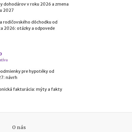
y dohodárov v roku 2026 a zmena
t
o
ku 2027
k
?
a rodičovského dôchodku od
a 2026: otázky a odpovede
N
e
o
d
o
atíva
s
podmienky pre hypotéky od
t
27: návrh
a
t
onická fakturácia: mýty a fakty
k
o
v
é
p
r
o
O nás
f