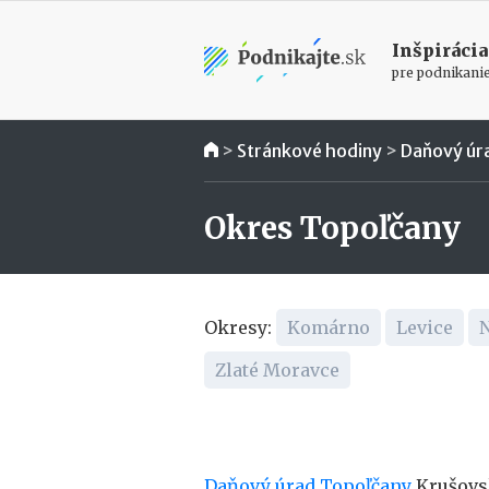
Inšpirácia
pre podnikani
>
Stránkové hodiny
>
Daňový úr
Okres Topoľčany
Okresy:
Komárno
Levice
N
Zlaté Moravce
Daňový úrad Topoľčany
Krušovsk