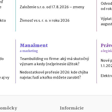
eď
Odvod
e
Založenie s.r.o. od 17.8.2026 – zmeny
od ro
Výplat
 kto
Živnosť vs s. r. o. v roku 2026
august
Manažment
Práv
a marketing
a legisl
 do
Teambuilding vo firme: aký má skutočný
Nové 
význam a kedy (ne)prinesie úžitok?
1.1.20
Nedostatkové profesie 2026: kde chýba
Elektr
 aj vy
najviac ľudí a koľko môžete zarobiť?
Pomôcky
Informácie