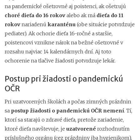
na pandemické ošetrovné aj poistenci, ak ošetrujú
choré dieťa do 16 rokov
alebo ak má
dieťa do 11
rokov
nariadenú
karanténu
(obe situácie potvrdzuje
pediater). Ak ochorie dieťa 16-ročné a staršie,
poistencovi vznikne nárok na bežné ošetrovné v
rozsahu najviac 14 kalendárnych dní. Aj toto
ochorenie na tlačive žiadosti potvrdzuje lekár.
Postup pri žiadosti o pandemickú
OČR
Pri uzatvorených školách a počas zimných prázdnin
sa
postup žiadosti o pandemickú OČR nemení
. Tí,
ktorí sa starajú o zdravé dieťa, pretože zariadenie,
ktoré dieťa navštevuje, je
uzatvorené
rozhodnutím
príslušného orgánu (cez prázdniny iba hygienikom),