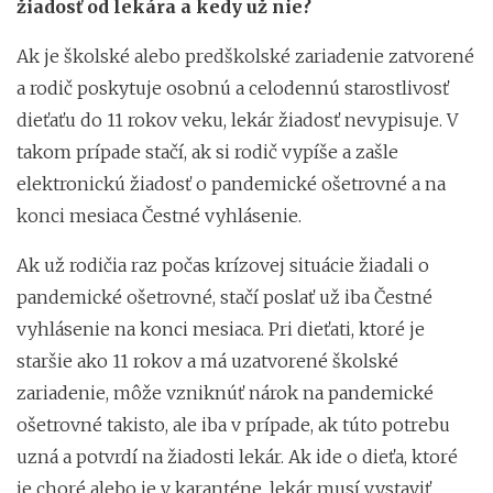
žiadosť od lekára a kedy už nie?
Ak je školské alebo predškolské zariadenie zatvorené
a rodič poskytuje osobnú a celodennú starostlivosť
dieťaťu do 11 rokov veku, lekár žiadosť nevypisuje. V
takom prípade stačí, ak si rodič vypíše a zašle
elektronickú žiadosť o pandemické ošetrovné a na
konci mesiaca Čestné vyhlásenie.
Ak už rodičia raz počas krízovej situácie žiadali o
pandemické ošetrovné, stačí poslať už iba Čestné
vyhlásenie na konci mesiaca. Pri dieťati, ktoré je
staršie ako 11 rokov a má uzatvorené školské
zariadenie, môže vzniknúť nárok na pandemické
ošetrovné takisto, ale iba v prípade, ak túto potrebu
uzná a potvrdí na žiadosti lekár. Ak ide o dieťa, ktoré
je choré alebo je v karanténe, lekár musí vystaviť