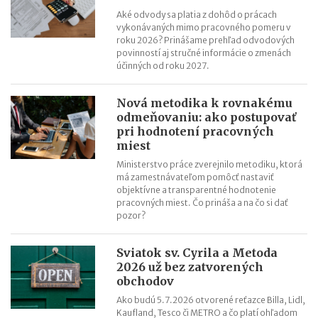
Riziká lacného „značkového“ tovaru: strata peňazí aj ohrozenie
Aké odvody sa platia z dohôd o prácach
zdravia
vykonávaných mimo pracovného pomeru v
roku 2026? Prinášame prehľad odvodových
Nové pravidlá kontroly PZP od 1.8.2026
povinností aj stručné informácie o zmenách
Nárok na daňový bonus či platenie poistného: pravidlá a
účinných od roku 2027.
termíny po skončení školského roka
OČR cez letné prázdniny a zmena tlačiva v roku 2026
Nová metodika k rovnakému
odmeňovaniu: ako postupovať
pri hodnotení pracovných
miest
Ministerstvo práce zverejnilo metodiku, ktorá
má zamestnávateľom pomôcť nastaviť
objektívne a transparentné hodnotenie
pracovných miest. Čo prináša a na čo si dať
pozor?
Sviatok sv. Cyrila a Metoda
2026 už bez zatvorených
obchodov
Ako budú 5.7.2026 otvorené reťazce Billa, Lidl,
Kaufland, Tesco či METRO a čo platí ohľadom