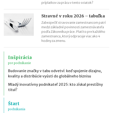
príplatkov za prácu v tento sviatok?
Stravné v roku 2026 – tabuľka
Zabezpečiť stravovanie zamestnancom patrí
medzi základné povinnosti zamestnávateľa
podľa Zákonníka práce. Platí to pre každého
zamestnanca, ktorý odpracuje viac ako 4
hodiny za zmenu.
Inšpirácia
pre podnikanie
Budovanie značky v tabu odvetví: keď spojenie dizajnu,
kvality a distribúcie vyústi do globálneho biznisu
Mladý inovatívny podnikateľ 2025: kto získal prestížny
titul?
Štart
podnikania