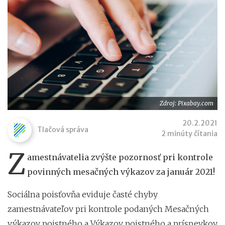
Zdroj: Pixabay.com
20.2.2021
Tlačová správa
2 minúty čítania
Z
amestnávatelia zvýšte pozornosť pri kontrole
povinných mesačných výkazov za január 2021!
Sociálna poisťovňa eviduje časté chyby
zamestnávateľov pri kontrole podaných Mesačných
výkazov poistného a Výkazov poistného a príspevkov