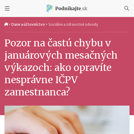
>
Dane a účtovníctvo
>
Sociálne a zdravotné odvody
Pozor na častú chybu v
januárových mesačných
výkazoch: ako opravíte
nesprávne IČPV
zamestnanca?