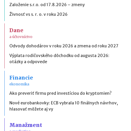
Založenie s.r.o. od 17.8.2026 – zmeny
Živnosť vs s. r. o. v roku 2026
Dane
a účtovníctvo
Odvody dohodárov v roku 2026 a zmena od roku 2027
Výplata rodičovského dôchodku od augusta 2026:
otázky a odpovede
Financie
ekonomika
Ako preveriť firmu pred investíciou do kryptomien?
Nové eurobankovky: ECB vybrala 10 finálnych návrhov,
hlasovať môžete aj vy
Manažment