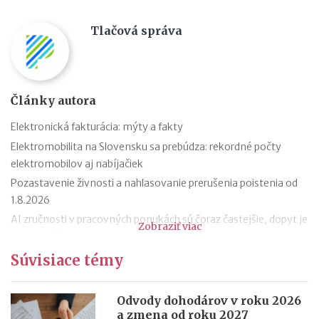
Tlačová správa
Články autora
Elektronická fakturácia: mýty a fakty
Elektromobilita na Slovensku sa prebúdza: rekordné počty
elektromobilov aj nabíjačiek
Pozastavenie živnosti a nahlasovanie prerušenia poistenia od
1.8.2026
AI zručnosti v pracovných ponukách sú čoraz častejšie, dopyt je
Zobraziť viac
aj mimo IT
Návrat z dovolenky mimo EÚ: čo si možno priniesť bez platenia
Súvisiace témy
daní a cla
Nové pravidlá EÚ v leteckej doprave: zlepšenie práv pre
Odvody dohodárov v roku 2026
cestujúcich
a zmena od roku 2027