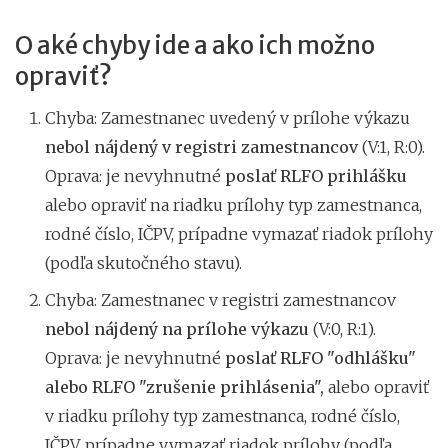
O aké chyby ide a ako ich možno
opraviť?
Chyba: Zamestnanec uvedený v prílohe výkazu
nebol nájdený v registri zamestnancov
(V:1, R:0).
Oprava: je nevyhnutné
poslať RLFO prihlášku
alebo opraviť na riadku prílohy typ zamestnanca,
rodné číslo, IČPV, prípadne vymazať riadok prílohy
(podľa skutočného stavu).
Chyba: Zamestnanec v registri zamestnancov
nebol nájdený na prílohe výkazu
(V:0, R:1).
Oprava: je nevyhnutné
poslať RLFO "odhlášku"
alebo RLFO "zrušenie prihlásenia
",
alebo opraviť
v riadku prílohy typ zamestnanca, rodné číslo,
IČPV, prípadne vymazať riadok prílohy (podľa