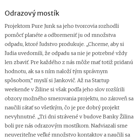
Odrazový mostík
Projektom Pure Junk sa jeho tvorcovia rozhodli
pomôcť planéte a odbremeniť ju od množstva
odpadu, ktoré ľudstvo produkuje. „Chceme, aby si
ľudia uvedomili, že odpadu sa nie je potrebné vždy
len zbaviť. Pre každého z nás môže mať totiž pridanú
hodnotu, ak sa s ním naloží tým správnym
spôsobom,“ myslí si Jankovič. Až na Startup
weekende v Žiline si však podľa jeho slov rozšírili
obzory možného smerovania projektu, no zároveň sa
naučili rátať so všetkým, čo je pre dobrý projekt
nevyhnutné. „Tri dni strávené v budove Banky Žilina
boli pre nás odrazovým mostíkom. Nadviazali sme
neuveriteľne veľké množstvo kontaktov a naučili sa