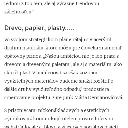
jednou z top tém, ale aj výrazne trendovou
záležitosťou.“
Drevo, papier, plasty.....
Vo svojom strategickom pláne rátajú s viacerými
druhmi materiálu, ktoré môžu pre človeka znamenať
opätovný prínos. „Našou ambíciou nie je len práca s
drevom a drevenými paletami, ale aj s materiálmi ako
sklo či plast. V budúcnosti sa však zoznam
využiteľných materiálov budeme snažiť rozšíriť o
ďalšie druhy využiteľného odpadu,“ predostiera
smerovanie projektu Pure Junk Mária Demjanovičová.
S priaznivcami nízkonákladových a estetických
výrobkov už komunikujú nielen prostredníctvom
webstránky, ale aj blogu a viacerých sociálnych sietí.