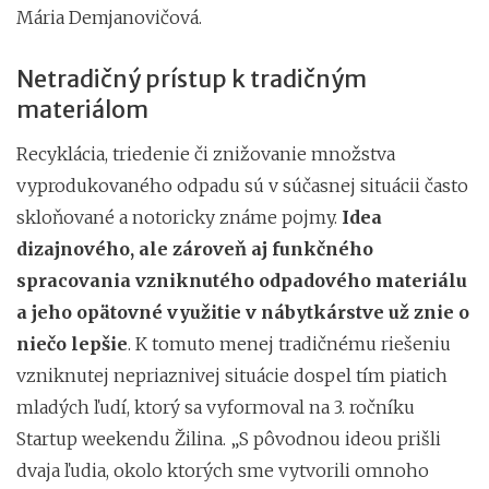
Mária Demjanovičová.
Netradičný prístup k tradičným
materiálom
Recyklácia, triedenie či znižovanie množstva
vyprodukovaného odpadu sú v súčasnej situácii často
skloňované a notoricky známe pojmy.
Idea
dizajnového, ale zároveň aj funkčného
spracovania vzniknutého odpadového materiálu
a jeho opätovné využitie v nábytkárstve už znie o
niečo lepšie
. K tomuto menej tradičnému riešeniu
vzniknutej nepriaznivej situácie dospel tím piatich
mladých ľudí, ktorý sa vyformoval na 3. ročníku
Startup weekendu Žilina. „S pôvodnou ideou prišli
dvaja ľudia, okolo ktorých sme vytvorili omnoho