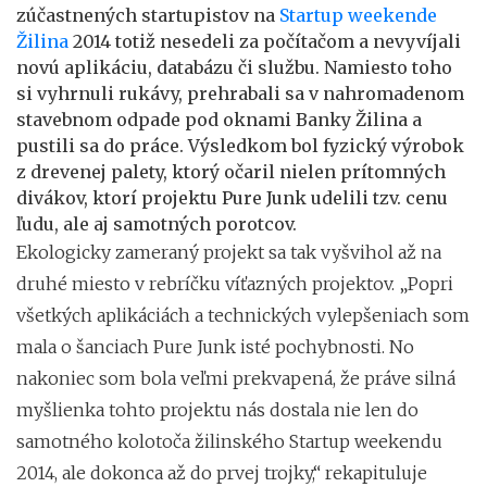
zúčastnených startupistov na
Startup weekende
Žilina
2014 totiž nesedeli za počítačom a nevyvíjali
novú aplikáciu, databázu či službu. Namiesto toho
si vyhrnuli rukávy, prehrabali sa v nahromadenom
stavebnom odpade pod oknami Banky Žilina a
pustili sa do práce. Výsledkom bol fyzický výrobok
z drevenej palety, ktorý očaril nielen prítomných
divákov, ktorí projektu Pure Junk udelili tzv. cenu
ľudu, ale aj samotných porotcov.
Ekologicky zameraný projekt sa tak vyšvihol až na
druhé miesto v rebríčku víťazných projektov. „Popri
všetkých aplikáciách a technických vylepšeniach som
mala o šanciach Pure Junk isté pochybnosti. No
nakoniec som bola veľmi prekvapená, že práve silná
myšlienka tohto projektu nás dostala nie len do
samotného kolotoča žilinského Startup weekendu
2014, ale dokonca až do prvej trojky,“ rekapituluje