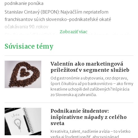
podnikanie ponúka
Stanislav Cintavý (BEPON): Najväčším nepriateľom
franchisantov sú ich slovensko-podnikateľské okaté
očakávania 90. rokov
Zobraziť viac
Filip Bachratý (EfectFit): Snažíme sa myslieť dopredu, aby u nás
zákazníci našli všetko, čo hľadajú
Súvisiace témy
Iveta Živicová (ERA): Ak je niekto individualista, nech ide cestou
vlastného podnikania bez zastrešenia silnou značkou. Franšíza
Valentín ako marketingová
je pre tímových hráčov
príležitosť v segmente služieb
Ľubica Mačugová (Cyprianus): Nevzdávajte sa pri prvom
Od gastronómie a ubytovania, cez dopravu,
neúspechu, každé poznanie vás posúva ďalej. Najdôležitejšia je
šport či kultúru až po bankovníctvo – ako firmy
chuť a výdrž
kreatívne uchopili deň zaľúbených? Inšpirácia
zo Slovenska aj zahraničia.
Roman Fridrich (Coffee Brothers): Až keď sme mali produkt
hodný franchisingu, pustili sme sa do budovania siete
Podnikanie študentov:
Mohla si vybrať medzi dovolenkou v Thajsku a vyšívacím
inšpiratívne nápady z celého
strojom. Zvolila druhú možnosť a svetu predstavila značku Just
sveta
Love
Kreativita, talent, nadšenie a vízia – to všetko
Pavel Čmelík (Hamleys): Na začiatku svojej kariéry som netušil,
vedia aj študenti využiť, aby svoj nápad