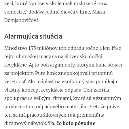
veci, ktoré by sme v škole mali rozložené na 4
semestre,“ dodáva jediné dievča v tíme, Mária
Demjanovičová.
Alarmujúca situácia
Množstvo 1,75 miliónov ton odpadu ročne a len 1% z
tejto obrovskej masy sa na Slovensku dočká
recyklácie. Aj to boli argumenty, ktorými ľudia stojaci
za projektom Pure Junk znepokojovali prítomnú
verejnosť. Ako náplasť na vzniknutý stav ponúkajú
vlastný koncept recyklácie odpadu. Ten zahŕňa
spoluprácu s veľkými firmami, ktoré sú významným
producentom odpadového materiálu. Pretože práve
ten sa má prácou šikovných rúk premeniť na
dizajnový nábytok.
To, čo bolo pôvodne