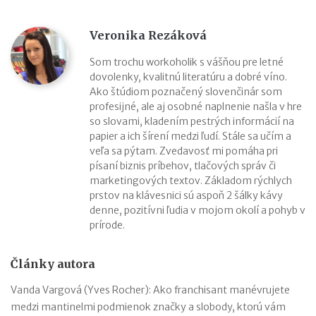
Veronika Rezáková
Som trochu workoholik s vášňou pre letné
dovolenky, kvalitnú literatúru a dobré víno.
Ako štúdiom poznačený slovenčinár som
profesijné, ale aj osobné naplnenie našla v hre
so slovami, kladením pestrých informácií na
papier a ich šírení medzi ľudí. Stále sa učím a
veľa sa pýtam. Zvedavosť mi pomáha pri
písaní biznis príbehov, tlačových správ či
marketingových textov. Základom rýchlych
prstov na klávesnici sú aspoň 2 šálky kávy
denne, pozitívni ľudia v mojom okolí a pohyb v
prírode.
Články autora
Vanda Vargová (Yves Rocher): Ako franchisant manévrujete
medzi mantinelmi podmienok značky a slobody, ktorú vám