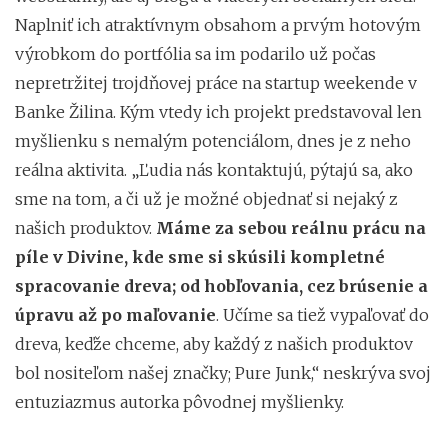
Naplniť ich atraktívnym obsahom a prvým hotovým
výrobkom do portfólia sa im podarilo už počas
nepretržitej trojdňovej práce na startup weekende v
Banke Žilina. Kým vtedy ich projekt predstavoval len
myšlienku s nemalým potenciálom, dnes je z neho
reálna aktivita. „Ľudia nás kontaktujú, pýtajú sa, ako
sme na tom, a či už je možné objednať si nejaký z
našich produktov.
Máme za sebou reálnu prácu na
píle v Divine, kde sme si skúsili kompletné
spracovanie dreva; od hobľovania, cez brúsenie a
úpravu až po maľovanie
. Učíme sa tiež vypaľovať do
dreva, keďže chceme, aby každý z našich produktov
bol nositeľom našej značky; Pure Junk,“ neskrýva svoj
entuziazmus autorka pôvodnej myšlienky.