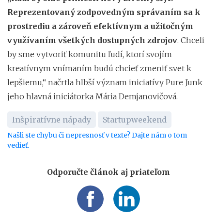
Reprezentovaný zodpovedným správaním sa k
prostrediu a zároveň efektívnym a užitočným
využívaním všetkých dostupných zdrojov
. Chceli
by sme vytvoriť komunitu ľudí, ktorí svojím
kreatívnym vnímaním budú chcieť zmeniť svet k
lepšiemu,“ načrtla hlbší význam iniciatívy Pure Junk
jeho hlavná iniciátorka Mária Demjanovičová.
Inšpiratívne nápady
Startupweekend
Našli ste chybu či nepresnosť v texte? Dajte nám o tom
vedieť.
Odporučte článok aj priateľom