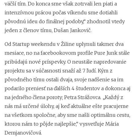
väčší tím. Do konca sme však zotrvali len piati a
intenzívnou prácou počas víkendu sme dotiahli
pôvodnú ideu do finálnej podoby,“ zhodnotil vtedy
jeden z členov tímu, Dušan Jankovič.
Od Startup weekendu v Žiline uplynuli takmer dva
mesiace, no na facebookovom profile Pure Junk stále
pribúdajú nové príspevky. O neustále napredovanie
projektu sa v súčasnosti snaží až 7 ľudí. Kým z
pôvodného tímu ostali dvaja, svoje nadšenie sa im
podarilo preniesť na ďalších 4 študentov a dokonca aj
na jedného člena poroty; Petra Strážovca. „Každý z
nás má určené úlohy, aj keď aktuálne ešte pracujeme
na všetkom spoločne, aby sme našli optimálnu cestu,
ktorou nám to pôjde najlepšie,“ vysvetľuje Mária
Demjanovičová.