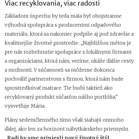
Viac recyklovania, viac radosti
Základom úspechu by teda mala byť obojstranne
výhodná spolupráca s producentmi odpadového
materiálu, ktorá sa nakoniec podpíše aj pod zdravšie a
kvalitnejšie životné prostredie. „Najbližšou métou je
pre nás rozbehnutie spolupráce s lokálnymi firmami
a organizáciami, ktorá nám, veríme, ukáže ďalšie cesty
a možnosti. V súčasnosti sa môžeme dokonca
pochváliť partnerstvom s firmou, ktorá nám bude
sprostredkúvať matrace. Tie budú taktiež ako
recyklovaný produkt súčasťou nášho portfólia,“
vysvetľuje Mária.
Plány sedemčlenného tímu však siahajú omnoho
ďalej, ako len za horizont nábytkárskeho priemyslu.
„
Radi by sme priniesli nový životný štýl.