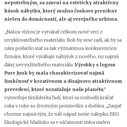
nepotrebným, sa zmení na esteticky atraktívny
kúsok nábytku, ktorý možno čoskoro prenikne
nielen do domácností, ale aj verejného sektora.
„Našou víziou je vytvárať celkom nové veci z
recyklovateľného materiálu. Boli by sme radi, ak by sa
nám podarilo stať sa tak významnou konkurenciou
firmám, ktoré vyrábajú nábytok z nového, no najmä
ďalej nevyužiteľného materiálu
.Výrobky s logom
Pure Junk by mala charakterizovať najmä
funkčnosť v kreatívnom a dizajnovo atraktívnom
prevedení, ktoré nezaťažuje našu planétu
,“
vysvetľuje tímlíderka ľudí, ktorí sa rozhodli kráčať
ruka v ruke so životným prostredím a dodáva: „Zaujať
chceme najmä tým, že náš nápad nesie nálepku EKO.
Ekologické hľadisko sa v súčasnosti stáva nielen