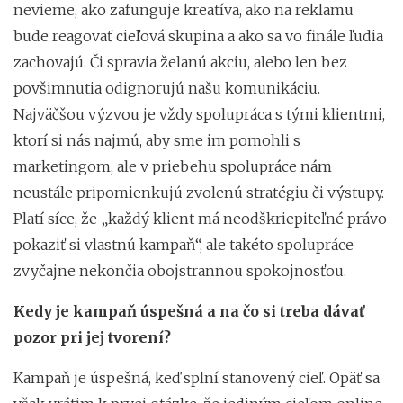
nevieme, ako zafunguje kreatíva, ako na reklamu
bude reagovať cieľová skupina a ako sa vo finále ľudia
zachovajú. Či spravia želanú akciu, alebo len bez
povšimnutia odignorujú našu komunikáciu.
Najväčšou výzvou je vždy spolupráca s tými klientmi,
ktorí si nás najmú, aby sme im pomohli s
marketingom, ale v priebehu spolupráce nám
neustále pripomienkujú zvolenú stratégiu či výstupy.
Platí síce, že „každý klient má neodškriepiteľné právo
pokaziť si vlastnú kampaň“, ale takéto spolupráce
zvyčajne nekončia obojstrannou spokojnosťou.
Kedy je kampaň úspešná a na čo si treba dávať
pozor pri jej tvorení?
Kampaň je úspešná, keď splní stanovený cieľ. Opäť sa