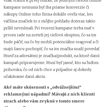
však vrátim k prvej otázke, že jediným cieľom online
kampane nemusia byť iba priame konverzie či
nákupy. Online toho firma dokáže oveľa viac, len
väčšina značiek to z môjho pohľadu doteraz takto
príliš nevnímali. Pri tvorení kampane treba mať v
prvom rade na zreteli jej cieľovú skupinu, čo sa im
bude páčiť, na čo by mohli potenciálne reagovať a či
majú šancu pochopiť, čo sa im značka snaží povedať.
Hneď za adresátmi je značka/produkt, na ktoré danú
kampaň pripravujeme. Musí byť jasné, kto sa ľuďom
prihovára, čo od nich chce a prípadne aj dokedy
očakávame danú akciu.
Aké máte skúsenosti s „odvážnejšími“
reklamnými nápadmi? Mávajú z nich klienti
strach alebo vám zvyknú v tomto smere