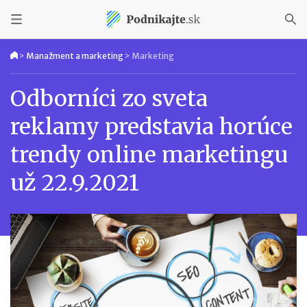
>
Manažment a marketing
>
Marketing
Odborníci zo sveta
reklamy predstavia horúce
trendy online marketingu
už 22.9.2021