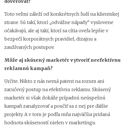
dôverovať?
Toto veľmi záleží od konkrétnych ľudí na klientskej
strane. Sú takí, ktorí „odvážne nápady“ vyslovene
očakávajú, ale aj takí, ktorí sa cítia oveľa lepšie v
bezpečí korporátnych pravidiel, dizajnu a
zaužívaných postupov.
Môže aj skúsený marketér vytvoriť neefektívnu
reklamnú kampaň?
Určite. Nikto z nás nemá patent na rozum ani
zaručený postup na efektívnu reklamu. Skúsený
marketér si však dokáže prípadnú neúspešnú
kampaň zanalyzovať a poučiť sa z nej pre ďalšie
projekty. A v tom je podľa mňa najväčšia pridaná
hodnota skúseností nielen v marketingu.