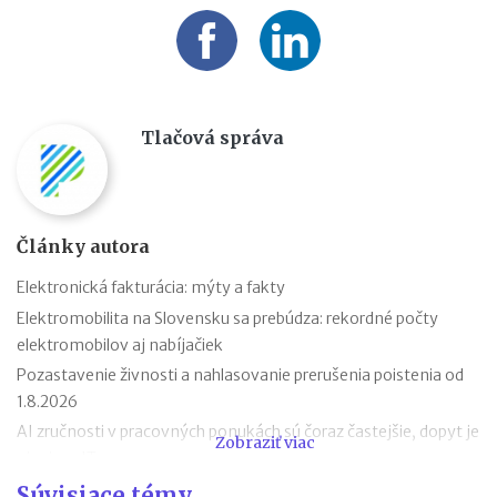
Tlačová správa
Články autora
Elektronická fakturácia: mýty a fakty
Elektromobilita na Slovensku sa prebúdza: rekordné počty
elektromobilov aj nabíjačiek
Pozastavenie živnosti a nahlasovanie prerušenia poistenia od
1.8.2026
AI zručnosti v pracovných ponukách sú čoraz častejšie, dopyt je
Zobraziť viac
aj mimo IT
Návrat z dovolenky mimo EÚ: čo si možno priniesť bez platenia
Súvisiace témy