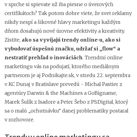
v sprche si spievate už iba piesne o úverových
certifikátoch? Tak potom dobre viete, že svet reklamy
nikdy nespí a šikovné hlavy marketingu každým
dňom dosahujú nové úrovne efektivity a kreativity.
Zistite,
ako sa vyvíjajú trendy online-u, ako si
vybudovať úspešnú značku, udržať si „flow“ a
nestratiť prehľad o inováciách
. Trendmi online
marketingu vás na podujatí, ktorého mediálnym
partnerom je aj Podnikajte.sk, v stredu 22. septembra
v KC Dunaj v Bratislave prevedú - Michal Pastier z
agentúry Darwin & the Machines a GoBigname,
Marek Šulík z Isadore a Peter Šebo z PS:Digital, ktorý
sa o malú „ochutnávku“ danej problematiky postaral
v rozhovore.