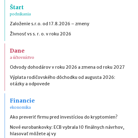
Štart
podnikania
Založenie s.r.o. od 17.8.2026 – zmeny
Živnosť vs s. r. o. v roku 2026
Dane
a účtovníctvo
Odvody dohodárov v roku 2026 a zmena od roku 2027
Výplata rodičovského dôchodku od augusta 2026:
otázky a odpovede
Financie
ekonomika
Ako preveriť firmu pred investíciou do kryptomien?
Nové eurobankovky: ECB vybrala 10 finálnych návrhov,
hlasovať môžete aj vy