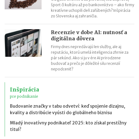
šport či kultúru až po bankovníctvo – ako firmy
kreatívne uchopili deň zaľúbených? Inšpirácia
zo Slovenska aj zahraničia.
Recenzie v dobe AI: nutnosť a
digitálna dôvera
Firmy dnes nepredávajú len služby, ale aj
reputáciu, ktorú umelá inteligencia zhrnie za
pár sekúnd. Ako si ju v ére AI prirodzene
budovať a prečo je dôležité silu recenzií
nepodceniť?
Inšpirácia
pre podnikanie
Budovanie značky v tabu odvetví: keď spojenie dizajnu,
kvality a distribúcie vyústi do globálneho biznisu
Mladý inovatívny podnikateľ 2025: kto získal prestížny
titul?