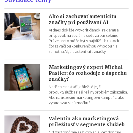
daní a cla
Nové pravidlá EÚ v leteckej doprave: zlepšenie práv pre
Ako si zachovať autenticitu
cestujúcich
značky pri používaní AI
Riziká lacného „značkového“ tovaru: strata peňazí aj ohrozenie
AI dnes dokáže vytvoriť článok, reklamu aj
zdravia
príspevok na sociálne siete za pár sekúnd.
Práve preto môže byť v najbližších rokoch
Nové pravidlá kontroly PZP od 1.8.2026
čoraz väčšou konkurenčnou výhodou nie
Nárok na daňový bonus či platenie poistného: pravidlá a
samotná AI, ale autenticita značky.
termíny po skončení školského roka
OČR cez letné prázdniny a zmena tlačiva v roku 2026
Marketingový expert Michal
Pastier: čo rozhoduje o úspechu
značky?
Nadšenie nestačí, dôležité je, či
produkt/služba rieši reálny problém zákazníka.
Ako na úspešnú marketingovú kampaň a ako
vybudovať silnú značku?
Valentín ako marketingová
príležitosť v segmente služieb
Od gastronómie a ubytovania, cez dopravu,