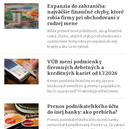
Nové pravidlá EÚ v leteckej doprave: zlepšenie práv pre
Expanzia do zahraničia:
cestujúcich
najväčšie finančné chyby, ktoré
robia firmy pri obchodovaní v
Riziká lacného „značkového“ tovaru: strata peňazí aj ohrozenie
cudzej mene
zdravia
Môže priniesť nové príležitosti, ale aj finančné
Nové pravidlá kontroly PZP od 1.8.2026
riziká. Zistite, akých 8 chýb pri obchodovaní v
Nárok na daňový bonus či platenie poistného: pravidlá a
cudzej mene firmy robia pri expanzii do inej
krajiny a ako sa im vyhnúť.
termíny po skončení školského roka
OČR cez letné prázdniny a zmena tlačiva v roku 2026
VÚB mení podmienky
firemných debetných a
kreditných kariet od 1.7.2026
Koniec poistenia finančnej straty, úprava
letiskových benefitov aj zmeny v poplatkoch.
Na čo sa pripraviť? Praktický prehľad zmien.
Prenos podnikateľského účtu
do inej banky: ako prebieha?
Prenos podnikateľského účtu do inej banky
nemusí byť komplikovaný. Pozrite sa, čo vybaví