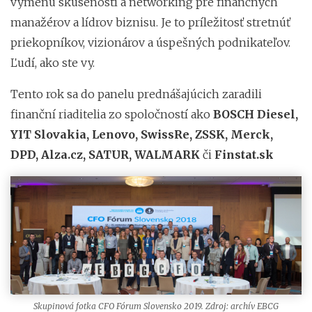
výmenu skúseností a networking pre finančných
manažérov a lídrov biznisu. Je to príležitosť stretnúť
priekopníkov, vizionárov a úspešných podnikateľov.
Ľudí, ako ste vy.
Tento rok sa do panelu prednášajúcich zaradili
finanční riaditelia zo spoločností ako
BOSCH Diesel,
YIT Slovakia, Lenovo, SwissRe, ZSSK, Merck,
DPD, Alza.cz, SATUR, WALMARK
či
Finstat.sk
Skupinová fotka CFO Fórum Slovensko 2019. Zdroj: archív EBCG