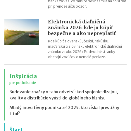
banka za vás, čo musíte riešiť sami a na čo si dať
pri prenose účtu pozor.
Elektronická diaľničná
známka 2026: kde ju kúpiť
bezpečne a ako nepreplatiť
Kde kúpiť slovenskú, českú, rakúsku,
maďarskú či slovinskú elektronickú diaľničnú
známku v roku 2026? Podvodné stránky
oberajú vodičov o nemalé peniaze.
Inšpirácia
pre podnikanie
Budovanie značky v tabu odvetví: keď spojenie dizajnu,
kvality a distribúcie vyústi do globálneho biznisu
Mladý inovatívny podnikateľ 2025: kto získal prestížny
titul?
Štart