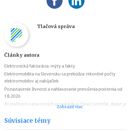
Tlačová správa
Články autora
Elektronická fakturácia: mýty a fakty
Elektromobilita na Slovensku sa prebúdza: rekordné počty
elektromobilov aj nabíjačiek
Pozastavenie živnosti a nahlasovanie prerušenia poistenia od
1.8.2026
AI zručnosti v pracovných ponukách sú čoraz častejšie, dopyt je
Zobraziť viac
aj mimo IT
Návrat z dovolenky mimo EÚ: čo si možno priniesť bez platenia
Súvisiace témy
daní a cla