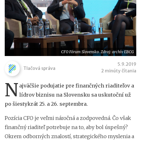
CFO Fórum Slovensko. Zdroj: archív EBCG
5.9.2019
Tlačová správa
2 minúty čítania
N
ajväčšie podujatie pre finančných riaditeľov a
lídrov biznisu na Slovensku sa uskutoční už
po šiestykrát 25. a 26. septembra.
Pozícia CFO je veľmi náročná a zodpovedná. Čo však
finančný riaditeľ potrebuje na to, aby bol úspešný?
Okrem odborných znalostí, strategického myslenia a