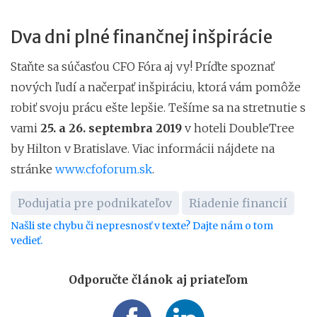
Dva dni plné finančnej inšpirácie
Staňte sa súčasťou CFO Fóra aj vy! Príďte spoznať
nových ľudí a načerpať inšpiráciu, ktorá vám pomôže
robiť svoju prácu ešte lepšie. Tešíme sa na stretnutie s
vami
25. a 26. septembra 2019
v hoteli DoubleTree
by Hilton v Bratislave. Viac informácii nájdete na
stránke
www.cfoforum.sk
.
Podujatia pre podnikateľov
Riadenie financií
Našli ste chybu či nepresnosť v texte? Dajte nám o tom
vedieť.
Odporučte článok aj priateľom