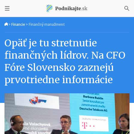
>
Financie
>
Finančný manažment
Opäť je tu stretnutie
finančných lídrov. Na CFO
Fóre Slovensko zaznejú
prvotriedne informácie