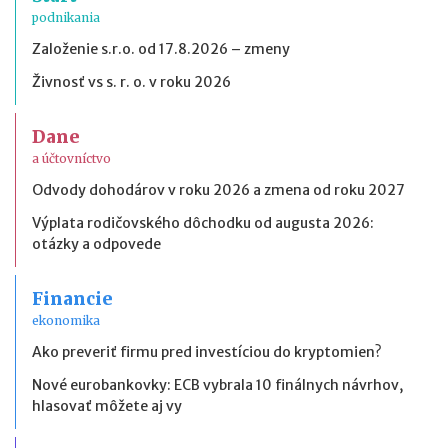
podnikania
Založenie s.r.o. od 17.8.2026 – zmeny
Živnosť vs s. r. o. v roku 2026
Dane
a účtovníctvo
Odvody dohodárov v roku 2026 a zmena od roku 2027
Výplata rodičovského dôchodku od augusta 2026:
otázky a odpovede
Financie
ekonomika
Ako preveriť firmu pred investíciou do kryptomien?
Nové eurobankovky: ECB vybrala 10 finálnych návrhov,
hlasovať môžete aj vy