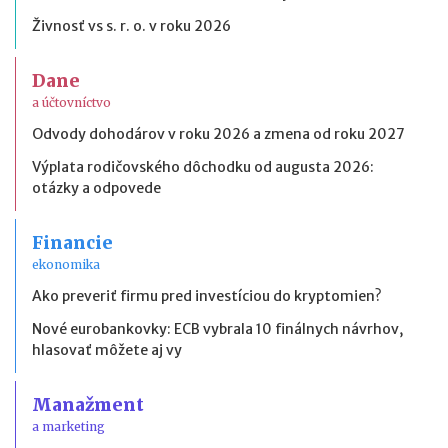
Živnosť vs s. r. o. v roku 2026
Dane
a účtovníctvo
Odvody dohodárov v roku 2026 a zmena od roku 2027
Výplata rodičovského dôchodku od augusta 2026:
otázky a odpovede
Financie
ekonomika
Ako preveriť firmu pred investíciou do kryptomien?
Nové eurobankovky: ECB vybrala 10 finálnych návrhov,
hlasovať môžete aj vy
Manažment
a marketing