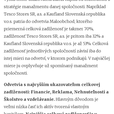
stratégie manažmentu danej spoločnosti. Napríklad
Tesco Stores SR, a.s. a Kaufland Slovenská republika
v.o.s. patria do odvetvia Maloobchod, ktorého
priemerná celková zadlženosť je takmer 70%,
zadlženosť Tesco Stores SR, a.s. je pritom iba 32% a
Kaufland Slovenská republika v.o.s. je až 53%. Celková
zadlženosť jednotlivých spoločností závisí iba do
istej mieri na odvetví, v ktorom podnikajú. V najväčšej
miere ju ovplyvňuje už spomínaný manažment
spoločnosti.
Odvetvia s najvyšším ukazovateľom celkovej
zadlženosti: Financie, Reklama, Nehnuteľnosti a
Školstvo a vzdelávanie.
Hlavným dôvodom je
veľmi nízka časť ich aktív tvorená vlastným