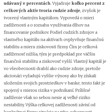
udávaný v percentách
. Vyjadruje
koľko percent z
celkových aktív tvoria cudzie zdroje
, zvyšok je
tvorený vlastným kapitálom. Vypovedá o mieri
zadlženosti a o rozsahu využívania dlhov na
financovanie podnikov. Podiel cudzích zdrojov a
vlastného kapitálu na aktívach ovplyvňuje finančnú
stabilitu a mieru ziskovosti firmy. Čím je celková
zadlženosť nižšia, tým je predpoklad pre väčšiu
finančnú stabilitu a ziskovosť vyšší. Vlastný kapitál je
vo všeobecnosti drahší ako cudzie zdroje, pretože
akcionári vyžadujú vyššie výnosy ako by získali
uložením svojich prostriedkov v banke, tento fakt je
spojený s mierou rizika v podnikaní. Prílišné
zadlženie však so sebou nesie aj veľké riziko
nestability. Výška celkovej zadlženosti závisí od
konkrétnej firmy, situácie na trhu, schopnosti