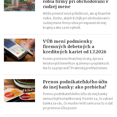
robia firmy pri obchodovaní v
Riziká lacného „značkového“ tovaru: strata peňazí aj ohrozenie
cudzej mene
zdravia
Môže priniesť nové príležitosti, ale aj finančné
Nové pravidlá kontroly PZP od 1.8.2026
riziká. Zistite, akých 8 chýb pri obchodovaní v
Nárok na daňový bonus či platenie poistného: pravidlá a
cudzej mene firmy robia pri expanzii do inej
krajiny a ako sa im vyhnúť.
termíny po skončení školského roka
OČR cez letné prázdniny a zmena tlačiva v roku 2026
VÚB mení podmienky
firemných debetných a
kreditných kariet od 1.7.2026
Koniec poistenia finančnej straty, úprava
letiskových benefitov aj zmeny v poplatkoch.
Na čo sa pripraviť? Praktický prehľad zmien.
Prenos podnikateľského účtu
do inej banky: ako prebieha?
Prenos podnikateľského účtu do inej banky
nemusí byť komplikovaný. Pozrite sa, čo vybaví
banka za vás, čo musíte riešiť sami a na čo si dať
pri prenose účtu pozor.