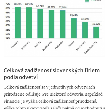
Celková zadlženosť slovenských firiem
podľa odvetví
Celková zadlženosť sa v jednotlivých odvetviach
prirodzene odlišuje. Pre niektoré odvetvia, napríklad
Financie, je vyššia celková zadlženosť prirodzená.
Výška tohto ukazovateľa záleží najmä od rozhodnutí a