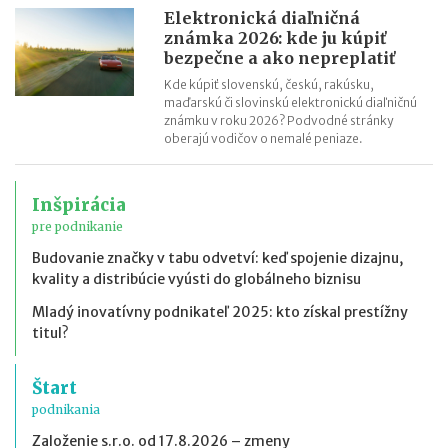
Elektronická diaľničná
známka 2026: kde ju kúpiť
bezpečne a ako nepreplatiť
Kde kúpiť slovenskú, českú, rakúsku,
maďarskú či slovinskú elektronickú diaľničnú
známku v roku 2026? Podvodné stránky
oberajú vodičov o nemalé peniaze.
Inšpirácia
pre podnikanie
Budovanie značky v tabu odvetví: keď spojenie dizajnu,
kvality a distribúcie vyústi do globálneho biznisu
Mladý inovatívny podnikateľ 2025: kto získal prestížny
titul?
Štart
podnikania
Založenie s.r.o. od 17.8.2026 – zmeny