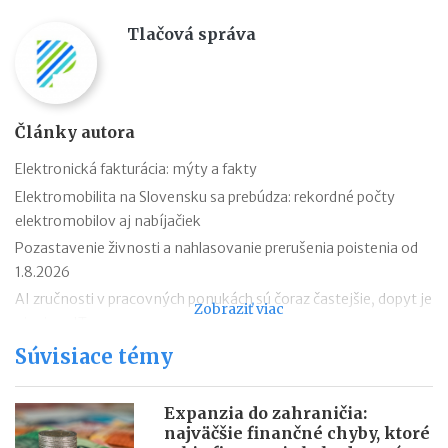
Tlačová správa
Články autora
Elektronická fakturácia: mýty a fakty
Elektromobilita na Slovensku sa prebúdza: rekordné počty
elektromobilov aj nabíjačiek
Pozastavenie živnosti a nahlasovanie prerušenia poistenia od
1.8.2026
AI zručnosti v pracovných ponukách sú čoraz častejšie, dopyt je
Zobraziť viac
aj mimo IT
Návrat z dovolenky mimo EÚ: čo si možno priniesť bez platenia
Súvisiace témy
daní a cla
Nové pravidlá EÚ v leteckej doprave: zlepšenie práv pre
Expanzia do zahraničia:
cestujúcich
najväčšie finančné chyby, ktoré