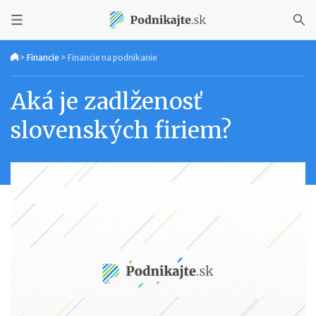
>
Financie
>
Financie na podnikanie
Aká je zadlženosť
slovenských firiem?