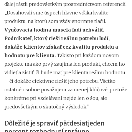
ďalej rástli predovšetkým prostredníctvom referencií.
„Dosahovali sme úspech hlavne vďaka kvalite
produktu, na ktorú som vždy enormne tlačil.
Vyučovacia hodina musela ľudí uchvátiť.
Podnikateľ, ktorý rieši reálnu potrebu ľudí,
dokáže klientov získať cez kvalitu produktu a
hodnotu pre klienta.
Takisto pri každom novom
projekte ma ako prvý zaujíma len produkt, chcem ho
vidieť a zistiť, či bude mať pre klienta reálnu hodnotu
– či dokáže efektívne riešiť jeho potrebu. Všetko
ostatné osobne považujem za menej kľúčové, pretože
konkrétne pri vzdelávaní nejde len o šou, ale
predovšetkým o skutočný výsledok.“
Dôležité je spraviť päťdesiatjeden
percent rozhodnutí správne