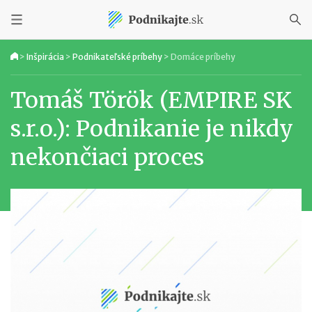
>
Inšpirácia
>
Podnikateľské príbehy
>
Domáce príbehy
Tomáš Török (EMPIRE SK
s.r.o.): Podnikanie je nikdy
nekončiaci proces