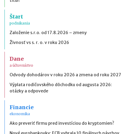
titul?
Štart
podnikania
Založenie s.r.o. od 17.8.2026 – zmeny
Živnosť vs s. r. o. v roku 2026
Dane
a účtovníctvo
Odvody dohodárov v roku 2026 a zmena od roku 2027
Výplata rodičovského dôchodku od augusta 2026:
otázky a odpovede
Financie
ekonomika
Ako preveriť firmu pred investíciou do kryptomien?
Nové eurobankovky: ECB vybrala 10 finálnych návrhov,