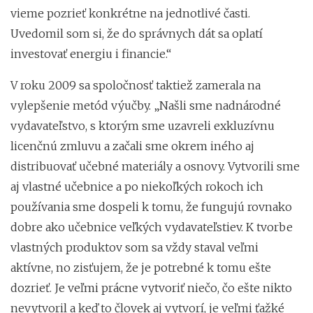
vieme pozrieť konkrétne na jednotlivé časti.
Uvedomil som si, že do správnych dát sa oplatí
investovať energiu i financie.“
V roku 2009 sa spoločnosť taktiež zamerala na
vylepšenie metód výučby. „Našli sme nadnárodné
vydavateľstvo, s ktorým sme uzavreli exkluzívnu
licenčnú zmluvu a začali sme okrem iného aj
distribuovať učebné materiály a osnovy. Vytvorili sme
aj vlastné učebnice a po niekoľkých rokoch ich
používania sme dospeli k tomu, že fungujú rovnako
dobre ako učebnice veľkých vydavateľstiev. K tvorbe
vlastných produktov som sa vždy staval veľmi
aktívne, no zisťujem, že je potrebné k tomu ešte
dozrieť. Je veľmi prácne vytvoriť niečo, čo ešte nikto
nevytvoril a keď to človek aj vytvorí, je veľmi ťažké