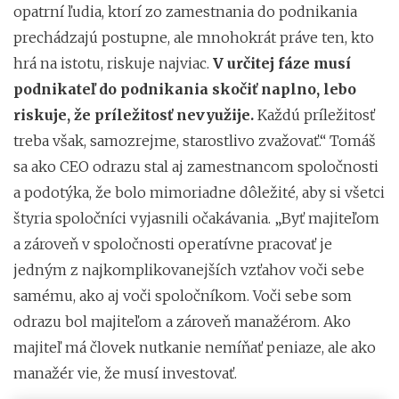
opatrní ľudia, ktorí zo zamestnania do podnikania
prechádzajú postupne, ale mnohokrát práve ten, kto
hrá na istotu, riskuje najviac.
V určitej fáze musí
podnikateľ do podnikania skočiť naplno, lebo
riskuje, že príležitosť nevyužije.
Každú príležitosť
treba však, samozrejme, starostlivo zvažovať.“ Tomáš
sa ako CEO odrazu stal aj zamestnancom spoločnosti
a podotýka, že bolo mimoriadne dôležité, aby si všetci
štyria spoločníci vyjasnili očakávania. „Byť majiteľom
a zároveň v spoločnosti operatívne pracovať je
jedným z najkomplikovanejších vzťahov voči sebe
samému, ako aj voči spoločníkom. Voči sebe som
odrazu bol majiteľom a zároveň manažérom. Ako
majiteľ má človek nutkanie nemíňať peniaze, ale ako
manažér vie, že musí investovať.