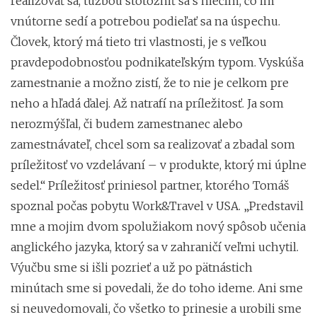
realizovať sa, túžbou stotožniť sa s niečím, čo im
vnútorne sedí a potrebou podieľať sa na úspechu.
Človek, ktorý má tieto tri vlastnosti, je s veľkou
pravdepodobnosťou podnikateľským typom. Vyskúša
zamestnanie a možno zistí, že to nie je celkom pre
neho a hľadá ďalej. Až natrafí na príležitosť. Ja som
nerozmýšľal, či budem zamestnanec alebo
zamestnávateľ, chcel som sa realizovať a zbadal som
príležitosť vo vzdelávaní – v produkte, ktorý mi úplne
sedel.“ Príležitosť priniesol partner, ktorého Tomáš
spoznal počas pobytu Work&Travel v USA. „Predstavil
mne a mojim dvom spolužiakom nový spôsob učenia
anglického jazyka, ktorý sa v zahraničí veľmi uchytil.
Výučbu sme si išli pozrieť a už po pätnástich
minútach sme si povedali, že do toho ideme. Ani sme
si neuvedomovali, čo všetko to prinesie a urobili sme