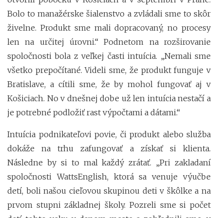
Bolo to manažérske šialenstvo a zvládali sme to skôr
živelne. Produkt sme mali dopracovaný, no procesy
len na určitej úrovni.“ Podnetom na rozširovanie
spoločnosti bola z veľkej časti intuícia. „Nemali sme
všetko prepočítané. Videli sme, že produkt funguje v
Bratislave, a cítili sme, že by mohol fungovať aj v
Košiciach. No v dnešnej dobe už len intuícia nestačí a
je potrebné podložiť rast výpočtami a dátami.“
Intuícia podnikateľovi povie, či produkt alebo služba
dokáže na trhu zafungovať a získať si klienta.
Následne by si to mal každý zrátať. „Pri zakladaní
spoločnosti WattsEnglish, ktorá sa venuje výučbe
detí, boli našou cieľovou skupinou deti v škôlke a na
prvom stupni základnej školy. Pozreli sme si počet