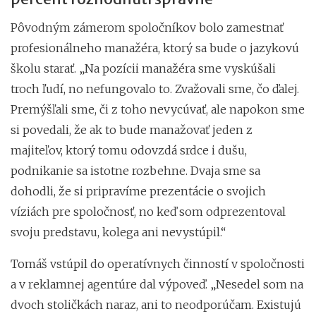
Pôvodným zámerom spoločníkov bolo zamestnať
profesionálneho manažéra, ktorý sa bude o jazykovú
školu starať. „Na pozícii manažéra sme vyskúšali
troch ľudí, no nefungovalo to. Zvažovali sme, čo ďalej.
Premýšľali sme, či z toho nevycúvať, ale napokon sme
si povedali, že ak to bude manažovať jeden z
majiteľov, ktorý tomu odovzdá srdce i dušu,
podnikanie sa istotne rozbehne. Dvaja sme sa
dohodli, že si pripravíme prezentácie o svojich
víziách pre spoločnosť, no keď som odprezentoval
svoju predstavu, kolega ani nevystúpil.“
Tomáš vstúpil do operatívnych činností v spoločnosti
a v reklamnej agentúre dal výpoveď. „Nesedel som na
dvoch stoličkách naraz, ani to neodporúčam. Existujú