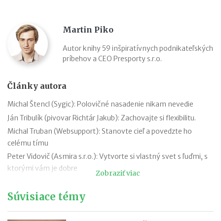
Martin Piko
Autor knihy 59 inšpiratívnych podnikateľských
príbehov a CEO Presporty s.r.o.
Články autora
Michal Štencl (Sygic): Polovičné nasadenie nikam nevedie
Ján Tribulík (pivovar Richtár Jakub): Zachovajte si flexibilitu.
Michal Truban (Websupport): Stanovte cieľ a povedzte ho
celému tímu
Peter Vidovič (Asmira s.r.o.): Vytvorte si vlastný svet s ľuďmi, s
ktorými vám je dobre
Zobraziť viac
Peter Strýček (Hetech Services a.s.): Dôležité je extrémne chcieť
Súvisiace témy
Peter Pukalovič (BE COOL, s.r.o.): Tešte sa z čiastkových
úspechov
Peter Stanko (VÍNO MRVA & STANKO, a.s.): Lenivosť nie je