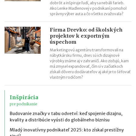
dobrôt a inšpiruje ľudí, aby sa nebáli farieb.
Ako Lenke Madlenovej v podnikaní pomohol
správny výber auta a čo všetko zvažovala?
Firma Drevko: od školských
projektov k exportným
úspechom
Marketingovú agentúru transformovali na
nábytkársku firmu, dnes sú ich dizajnové
výrobky známe aj v zahraničí. Ako zisťujú, kam
má zmysel expandovať, čím si v začiatkoch
získali dôveru dodávateľov aj aké je to šéfovať
vlastným rodičom?
Inšpirácia
pre podnikanie
Budovanie značky v tabu odvetví: keď spojenie dizajnu,
kvality a distribúcie vyústi do globálneho biznisu
Mladý inovatívny podnikateľ 2025: kto získal prestížny