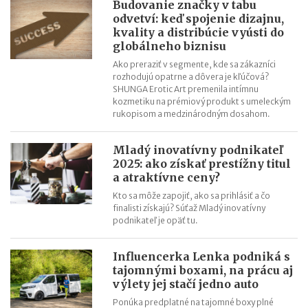
Budovanie značky v tabu
choroba, je to vlastnosť.
odvetví: keď spojenie dizajnu,
kvality a distribúcie vyústi do
Katarína Remiaš (1st CLASS AGENCY, s.r.o.): Alfa a omega
globálneho biznisu
úspechu sú radosť z práce, kreativita a dobré vzťahy
Ako preraziť v segmente, kde sa zákazníci
Petra Marko (ExtravaDansa): Po každej skúsenosti si trúfnete
rozhodujú opatrne a dôvera je kľúčová?
na viac
SHUNGA Erotic Art premenila intímnu
kozmetiku na prémiový produkt s umeleckým
Lucia Pašková (Curaprox): Hľadajte nové veci, nové spôsoby a
rukopisom a medzinárodným dosahom.
nové cesty
Mladý inovatívny podnikateľ
2025: ako získať prestížny titul
a atraktívne ceny?
Kto sa môže zapojiť, ako sa prihlásiť a čo
finalisti získajú? Súťaž Mladý inovatívny
podnikateľ je opäť tu.
Influencerka Lenka podniká s
tajomnými boxami, na prácu aj
výlety jej stačí jedno auto
Ponúka predplatné na tajomné boxy plné