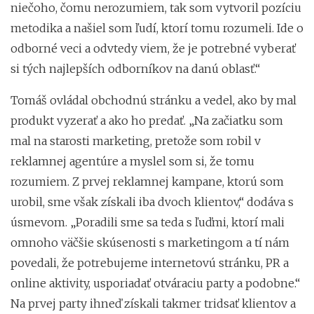
niečoho, čomu nerozumiem, tak som vytvoril pozíciu
metodika a našiel som ľudí, ktorí tomu rozumeli. Ide o
odborné veci a odvtedy viem, že je potrebné vyberať
si tých najlepších odborníkov na danú oblasť.“
Tomáš ovládal obchodnú stránku a vedel, ako by mal
produkt vyzerať a ako ho predať. „Na začiatku som
mal na starosti marketing, pretože som robil v
reklamnej agentúre a myslel som si, že tomu
rozumiem. Z prvej reklamnej kampane, ktorú som
urobil, sme však získali iba dvoch klientov,“ dodáva s
úsmevom. „Poradili sme sa teda s ľuďmi, ktorí mali
omnoho väčšie skúsenosti s marketingom a tí nám
povedali, že potrebujeme internetovú stránku, PR a
online aktivity, usporiadať otváraciu party a podobne.“
Na prvej party ihneď získali takmer tridsať klientov a