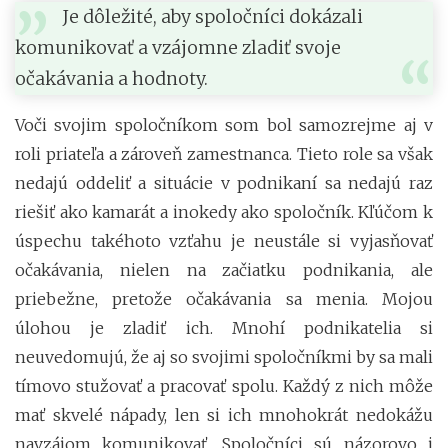
Je dôležité, aby spoločníci dokázali
komunikovať a vzájomne zladiť svoje
očakávania a hodnoty.
Voči svojim spoločníkom som bol samozrejme aj v
roli priateľa a zároveň zamestnanca. Tieto role sa však
nedajú oddeliť a situácie v podnikaní sa nedajú raz
riešiť ako kamarát a inokedy ako spoločník. Kľúčom k
úspechu takéhoto vzťahu je neustále si vyjasňovať
očakávania, nielen na začiatku podnikania, ale
priebežne, pretože očakávania sa menia. Mojou
úlohou je zladiť ich. Mnohí podnikatelia si
neuvedomujú, že aj so svojimi spoločníkmi by sa mali
tímovo stužovať a pracovať spolu. Každý z nich môže
mať skvelé nápady, len si ich mnohokrát nedokážu
navzájom komunikovať. Spoločníci sú názorovo i