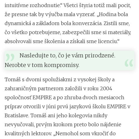
intuitívne rozhodnutie.“ Všetci štyria totiž mali pocit,
že presne tak by výučba mala vyzerať. „Hodina bola
dynamická a základom bola konverzácia. Zistili sme,
čo všetko potrebujeme, zabezpečili sme si materiály,
absolvovali sme školenia a získali sme licenciu.“
Nasledujte to, čo je vám prirodzené.
Nerobte v tom kompromisy.
Tomáš s dvomi spolužiakmi z vysokej školy a
zahraničným partnerom založili v roku 2004
spoločnosť EMPIRE a po zhruba dvoch mesiacoch
príprav otvorili v júni prvú jazykovú školu EMPIRE v
Bratislave. Tomáš ani jeho kolegovia nikdy
nevyučovali, prvým krokom preto bolo nájdenie
kvalitných lektorov. „Nemohol som vkročiť do