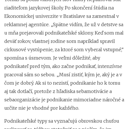
riaditeľom jazykovej školy. Po skončení štúdia na
Ekonomickej univerzite v Bratislave sa zamestnal v
reklamnej agentúre. „Spätne vidím, že už v detstve sa
u mňa prejavovali podnikateľské sklony. Keď som mal
deväť rokov, vlastnej rodine som napríklad spravil
cirkusové vystúpenie, za ktoré som vyberal vstupné,“
spomína s úsmevom. Je veľmi dôležité, aby
podnikateľ pred tým, ako začne podnikať, intenzívne
pracoval sám so sebou. „Musí zistiť, kým je, aký je a v
čom je dobrý. Ak si to nezistí, podnikanie ho k tomu
aj tak dotlačí, pretože z hľadiska sebamotivácie a
sebaorganizácie je podnikanie mimoriadne náročné a
určite nie je vhodné pre každého.
Podnikateľské typy sa vyznačujú obrovskou chuťou