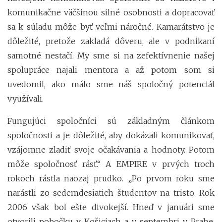
komunikačne väčšinou silné osobnosti a dopracovať
sa k súladu môže byť veľmi náročné. Kamarátstvo je
dôležité, pretože zakladá dôveru, ale v podnikaní
samotné nestačí. My sme si na zefektívnenie našej
spolupráce najali mentora a až potom som si
uvedomil, ako málo sme náš spoločný potenciál
využívali.
Fungujúci spoločníci sú základným článkom
spoločnosti a je dôležité, aby dokázali komunikovať,
vzájomne zladiť svoje očakávania a hodnoty. Potom
môže spoločnosť rásť.“ A EMPIRE v prvých troch
rokoch rástla naozaj prudko. „Po prvom roku sme
narástli zo sedemdesiatich študentov na tristo. Rok
2006 však bol ešte divokejší. Hneď v januári sme
otvorili pobočku v Košiciach a v septembri v Prahe.