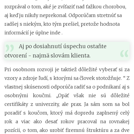
rozprával o tom, aké je zvíťaziť nad ťažkou chorobou,
aj keď ju nikdy neprekonal. Odporúčam stretnúť sa
radšej s niekým, kto tým prešiel, pretože hodnota
informácií je úplne inde .
Aj po dosiahnutí úspechu ostaňte
otvorení - najmä slovám klienta.
Pri osobnom rozvoji je taktiež dôležité vyberať si za
vzory a zdroje ľudí, s ktorými sa človek stotožňuje. “ Z
vlastnej skúsenosti odporúča radiť sa o podnikaní aj s
osobnými koučmi. „Opäť však nie sú dôležité
certifikáty z univerzity, ale prax. Ja sám som sa bol
poradiť s koučom, ktorý má dopredu zaplnený celý
rok a viac ako desať rokov pracoval na rovnakej
pozícii, o tom, ako urobiť firemnú štruktúru a za dve