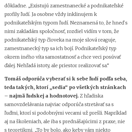
dôkladne. „Existujú zamestnanecké a podnikateľské
profily ľudí. Ja osobne vždy inklinujem k
podnikateľským typom ľudí. Neznamená to, že hneď s
nimi zakladám spoločnosť, rozdiel vidím v tom, že
podnikateľský typ človeka na moje slová reaguje,
zamestnanecký typ sa ich bojí. Podnikateľský typ
okrem iného víta samostatnosť a chce veci posúvať
ďalej. Nehľadá istoty, ale priestor realizovať sa.“
Tomáš odporúča vyberať si k sebe ľudí podľa seba,
teda takých, ktorí „sedia“ po všetkých stránkach
– najmä ľudskej a hodnotovej.
Z hľadiska
samovzdelávania najviac odporúča stretávať sa s
ľuďmi, ktorí si podobnými vecami už prešli. Napríklad
aj na školeniach, ale iba s prednášajúcimi z praxe, nie
s teoretikmi. „To by bolo, ako keby vám niekto