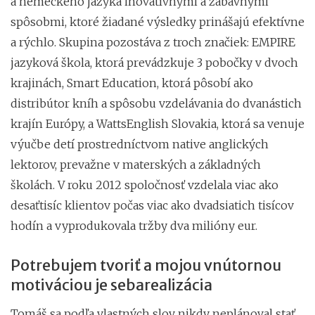
a nemeckého jazyka inovatívnymi a zábavnými
spôsobmi, ktoré žiadané výsledky prinášajú efektívne
a rýchlo. Skupina pozostáva z troch značiek: EMPIRE
jazyková škola, ktorá prevádzkuje 3 pobočky v dvoch
krajinách, Smart Education, ktorá pôsobí ako
distribútor kníh a spôsobu vzdelávania do dvanástich
krajín Európy, a WattsEnglish Slovakia, ktorá sa venuje
výučbe detí prostredníctvom native anglických
lektorov, prevažne v materských a základných
školách. V roku 2012 spoločnosť vzdelala viac ako
desaťtisíc klientov počas viac ako dvadsiatich tisícov
hodín a vyprodukovala tržby dva milióny eur.
Potrebujem tvoriť a mojou vnútornou
motiváciou je sebarealizácia
Tomáš sa podľa vlastných slov nikdy neplánoval stať