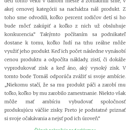
detí tohto veku v danom meste a zohľadnili sme, v
akej cenovej kategórii sa nachádza náš produkt. Z
toho sme odvodili, koľko percent rodičov detí si ho
bude môcť zakúpiť a koľko z nich už obsluhuje
konkurencia.“ Takýmto počítaním sa podnikateľ
dostane k tomu, koľko ľudí na trhu reálne môže
využiť jeho produkt. Keď ich počet následne vynásobí
cenou produktu a odpočíta náklady, zistí, či dokáže
vyprodukovať zisk a keď áno, aký vysoký zisk. V
tomto bode Tomáš odporúča zvážiť si svoje ambície.
„Niekomu stačí, že sa mu produkt páči a zarobí mu
toľko, koľko by mu zarobilo zamestnanie. Niekto však
môže mať ambíciu vybudovať spoločnosť
produkujúcu väčšie zisky. Preto je podstatné priznať
si svoje očakávania a nejsť pod ich úroveň.“