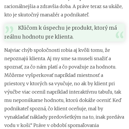
racionálnejšia a zdravšia doba. A práve teraz sa ukáže,
kto je skutočný manažér a podnikateľ.
Kľúčom k úspechu je produkt, ktorý má
reálnu hodnotu pre klienta.
Najviac chýb spoločnosti robia aj kvôli tomu, že
nepoznajú klienta. Aj my sme sa museli snažiť a
spoznať, za čo nám platí a čo považuje za hodnotu.
Môžeme vyšperkovať napríklad miestnosť a
priestory, v ktorých sa vyučuje, no ak by klient pri
výučbe viac ocenil napríklad interaktívnu tabuľu, tak
mu neponúkame hodnotu, ktorú dokáže oceniť. Keď
podnikateľ spozná, čo klient oceňuje, mal by
vynakladať náklady predovšetkým na to, inak predáva
vodu v koši.“ Práve v období spomaľovania