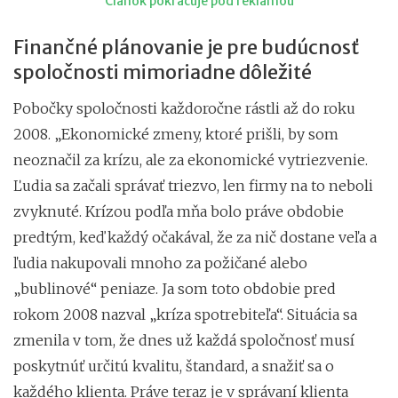
Článok pokračuje pod reklamou
Finančné plánovanie je pre budúcnosť
spoločnosti mimoriadne dôležité
Pobočky spoločnosti každoročne rástli až do roku
2008. „Ekonomické zmeny, ktoré prišli, by som
neoznačil za krízu, ale za ekonomické vytriezvenie.
Ľudia sa začali správať triezvo, len firmy na to neboli
zvyknuté. Krízou podľa mňa bolo práve obdobie
predtým, keď každý očakával, že za nič dostane veľa a
ľudia nakupovali mnoho za požičané alebo
„bublinové“ peniaze. Ja som toto obdobie pred
rokom 2008 nazval „kríza spotrebiteľa“. Situácia sa
zmenila v tom, že dnes už každá spoločnosť musí
poskytnúť určitú kvalitu, štandard, a snažiť sa o
každého klienta. Práve teraz je v správaní klienta