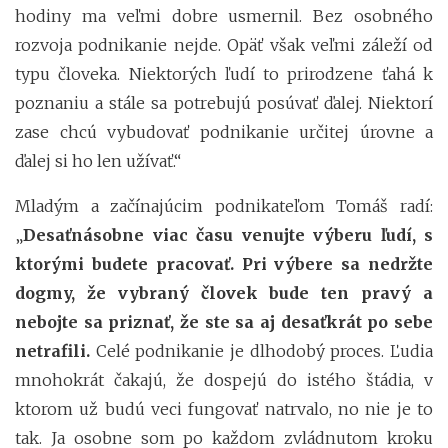
hodiny ma veľmi dobre usmernil. Bez osobného
rozvoja podnikanie nejde. Opäť však veľmi záleží od
typu človeka. Niektorých ľudí to prirodzene ťahá k
poznaniu a stále sa potrebujú posúvať ďalej. Niektorí
zase chcú vybudovať podnikanie určitej úrovne a
ďalej si ho len užívať.“
Mladým a začínajúcim podnikateľom Tomáš radí:
„
Desaťnásobne viac času venujte výberu ľudí, s
ktorými budete pracovať. Pri výbere sa nedržte
dogmy, že vybraný človek bude ten pravý a
nebojte sa priznať, že ste sa aj desaťkrát po sebe
netrafili.
Celé podnikanie je dlhodobý proces. Ľudia
mnohokrát čakajú, že dospejú do istého štádia, v
ktorom už budú veci fungovať natrvalo, no nie je to
tak. Ja osobne som po každom zvládnutom kroku