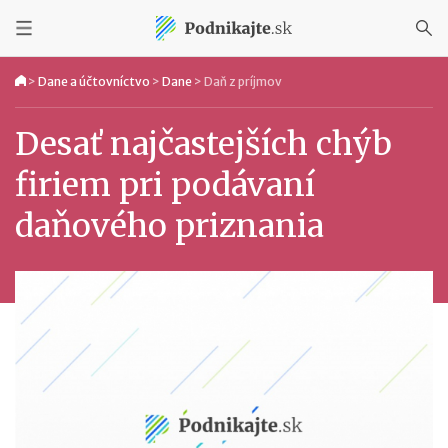
>
Dane a účtovníctvo
>
Dane
>
Daň z príjmov
Desať najčastejších chýb
firiem pri podávaní
daňového priznania