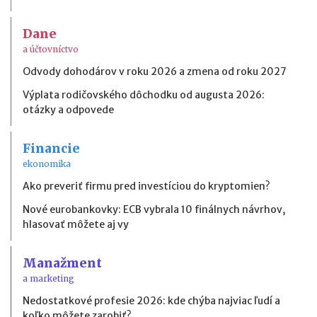
Dane
a účtovníctvo
Odvody dohodárov v roku 2026 a zmena od roku 2027
Výplata rodičovského dôchodku od augusta 2026:
otázky a odpovede
Financie
ekonomika
Ako preveriť firmu pred investíciou do kryptomien?
Nové eurobankovky: ECB vybrala 10 finálnych návrhov,
hlasovať môžete aj vy
Manažment
a marketing
Nedostatkové profesie 2026: kde chýba najviac ľudí a
koľko môžete zarobiť?