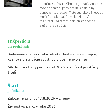
Finančná správa rozširuje registráciu z úradnej
moci na daň z príjmov pre ďalšie skupiny
daňových subjektov. Tieto subjekty už nebudú
musieť predkladať formulár Žiadosť o
registráciu, oznámenie zmien a žiadosť o
zrušenie registrácie.
Inšpirácia
pre podnikanie
Budovanie značky v tabu odvetví: keď spojenie dizajnu,
kvality a distribúcie vyústi do globálneho biznisu
Mladý inovatívny podnikateľ 2025: kto získal prestížny
titul?
Štart
podnikania
Založenie s.r.o. od 17.8.2026 – zmeny
Živnosť vs s. r. o. v roku 2026