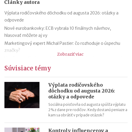
Články autora
Výplata rodičovského dôchodku od augusta 2026: otázky a
odpovede
Nové eurobankovky: ECB vybrala 10 finálnych návrhov,
hlasovať môžete aj vy
Marketingový expert Michal Pastier: čo rozhoduje o úspechu
značky?
Zobraziť viac
Nová metodika k rovnakému odmeňovaniu: ako postupovať pri
hodnotení pracovných miest
Súvisiace témy
Kontroly odpočtu DPH pri autách na podnikanie
Kontroly influencerov a tvorcov digitálneho obsahu: finančná
Výplata rodičovského
správa sa zameria na ich príjmy
dôchodku od augusta 2026:
otázky a odpovede
Zmeny v e-faktúre: štát ju opravuje ešte pred zavedením
VÚB mení podmienky firemných debetných a kreditných kariet
Sociálna poisťovňa od augusta spúšťa výplatu
2 % z dane pre rodičov. Kedy dostanú peniaze a
od 1.7.2026
kam sa obrátiť v prípade otázok?
Mýty o dôchodkovej prognóze a riešenie sporných situácií
Kedy vznikajú absolventom škôl povinnosti voči Sociálnej
Kontroly influencerov a