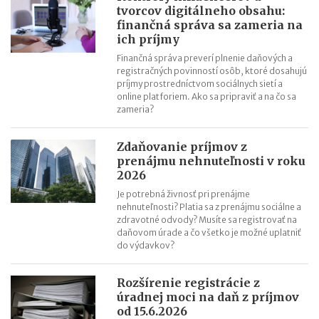
poisťovni?
tvorcov digitálneho obsahu:
finančná správa sa zameria na
ich príjmy
Finančná správa preverí plnenie daňových a
registračných povinností osôb, ktoré dosahujú
príjmy prostredníctvom sociálnych sietí a
online platforiem. Ako sa pripraviť a na čo sa
zameria?
Zdaňovanie príjmov z
prenájmu nehnuteľnosti v roku
2026
Je potrebná živnosť pri prenájme
nehnuteľnosti? Platia sa z prenájmu sociálne a
zdravotné odvody? Musíte sa registrovať na
daňovom úrade a čo všetko je možné uplatniť
do výdavkov?
Rozšírenie registrácie z
úradnej moci na daň z príjmov
od 15.6.2026