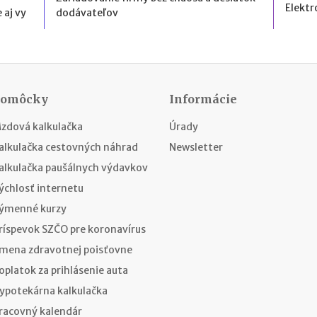
Elektr
 aj vy
dodávateľov
Pomôcky
Informácie
zdová kalkulačka
Úrady
alkulačka cestovných náhrad
Newsletter
alkulačka paušálnych výdavkov
ýchlosť internetu
ýmenné kurzy
ríspevok SZČO pre koronavírus
mena zdravotnej poisťovne
oplatok za prihlásenie auta
ypotekárna kalkulačka
racovný kalendár