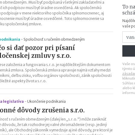
m obmedzeným. Musí byť podpísaná všetkými zakladateľmi a
To na
ť ich podpisov musí byť úradne osvedčená. Ak spoločenskú
schr
 podpisuje v mene niektorého spoločníka splnomocnenec, aj
ocnenie musí byť úradne osvedčené. Toto splnomocnenie sa
Najdôle
í ku spoločenskej zmluve.
vaše p
 podnikania
-
Spoločnosť s ručením obmedzeným
čo si dať pozor pri písaní
ločenskej zmluvy s.r.o.
Vaše os
ese založenia a fungovania s.r.o. je najdôležitejším dokumentom
týmto ú
enská zmluva. Spoločenská zmluva upravuje najmä vzťahy medzi
zásada
níkmi, deľbu zisku, voľbu orgánov spoločnosti, zánik spoločnosti
kliknut
ôležité aspekty života s.r.o.
Súhlas
alebo k
inform
a legislatíva
-
Ukončenie podnikania
onné dôvody zrušenia s.r.o.
nosť s ručením obmedzeným (ďalej len „s.r.o.“) môže zaniknúť
 z dôvodu, že tak rozhodne jej valné zhromaždenie (resp. jediný
ník), ale Obchodný zákonník vymedzuje aj iné dôvody, pre ktoré je