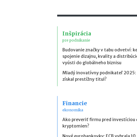
Inšpirácia
pre podnikanie
Budovanie značky v tabu odvetví: k
spojenie dizajnu, kvality a distribúci
vyústi do globálneho biznisu
Mladý inovatívny podnikateľ 2025:
získal prestížny titul?
Financie
ekonomika
Ako preveriť firmu pred investíciou
kryptomien?
Nové eurobankovky: ECB vybrala 10