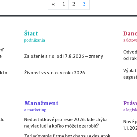
Predchádzajúca strana
«
1
2
3
Štart
Dan
podnikania
a účtov
eď
Odvod
e
Založenie s.r.o. od 17.8.2026 – zmeny
od ro
Výplat
 kto
Živnosť vs s. r. o. v roku 2026
august
Manažment
Práv
a marketing
a legisl
 do
Nedostatkové profesie 2026: kde chýba
Nové 
najviac ľudí a koľko môžete zarobiť?
1.1.20
Zariaďovanie firmy bez chaosu a desiatok