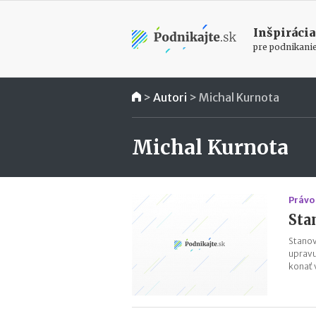
Inšpirácia
pre podnikani
>
Autori
>
Michal Kurnota
Michal Kurnota
Právo 
Sta
Stanov
upravu
konať 