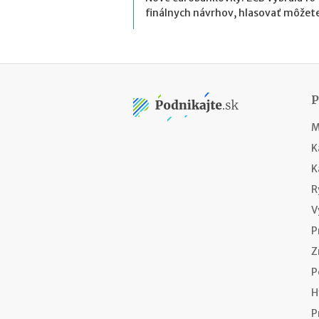
finálnych návrhov, hlasovať môžete
M
K
K
R
V
P
Z
P
H
P