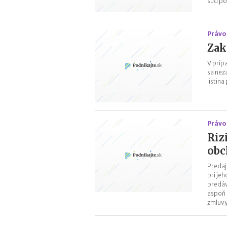
súd po
Právo 
Zak
V príp
sa nez
listin
Právo 
Riz
obc
Predaj
pri je
predáv
aspoň 
zmluvy