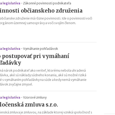
a legislatíva
-
Zákonné povinnosti podnikateľa
innosti občianskeho združenia
občianske združenie má rôzne povinnosti. Ide o povinnosti voči
 orgánom územnej samosprávy a voči svojím členom.
a legislatíva
-
Vymáhanie pohľadávok
 postupovať pri vymáhaní
ľadávky
má nárok podnikateľ ako veriteľ, ktorému nebola uhradená
ávka, aké sú náklady súdneho konania, aké sú možné riziká
é s vymáhaním pohľadávky na súde a kedy nemá vymáhanie
ávok zvyčajne zmysel.
a legislatíva
-
Vzorové zmluvy
ločenská zmluva s.r.o.
enská zmluva je zmluvou, na základe ktorej vzniká spoločnosť s