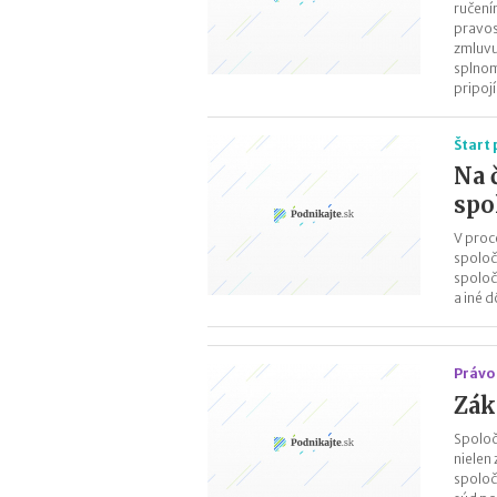
ručení
pravos
zmluvu
splnom
pripoj
Štart
Na 
spo
V proc
spoloč
spoloč
a iné d
Právo 
Zák
Spoloč
nielen
spoloč