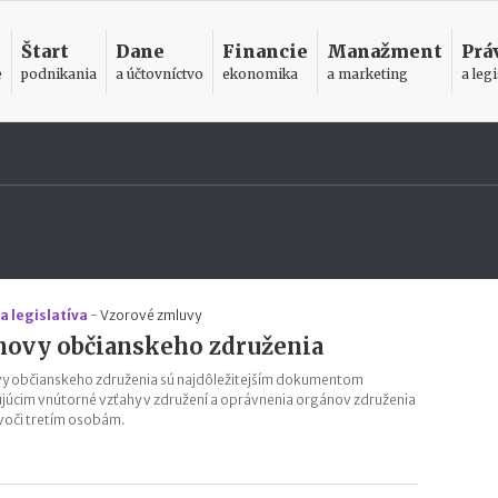
Štart
Dane
Financie
Manažment
Prá
e
podnikania
a účtovníctvo
ekonomika
a marketing
a legi
a legislatíva
-
Vzorové zmluvy
novy občianskeho združenia
y občianskeho združenia sú najdôležitejším dokumentom
júcim vnútorné vzťahy v združení a oprávnenia orgánov združenia
voči tretím osobám.