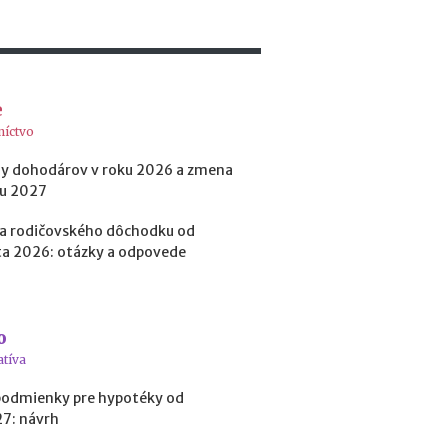
e
h
y
p
o
e
t
níctvo
é
k
y dohodárov v roku 2026 a zmena
y
ku 2027
o
d
a rodičovského dôchodku od
1
a 2026: otázky a odpovede
.
1
.
2
0
o
2
atíva
7
:
podmienky pre hypotéky od
n
27: návrh
á