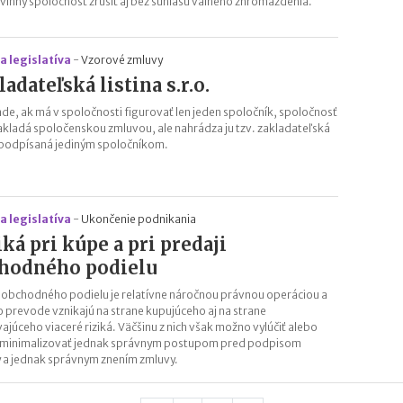
vinný spoločnosť zrušiť aj bez súhlasu valného zhromaždenia.
a legislatíva
-
Vzorové zmluvy
ladateľská listina s.r.o.
ade, ak má v spoločnosti figurovať len jeden spoločník, spoločnosť
akladá spoločenskou zmluvou, ale nahrádza ju tzv. zakladateľská
a podpísaná jediným spoločníkom.
a legislatíva
-
Ukončenie podnikania
iká pri kúpe a pri predaji
hodného podielu
 obchodného podielu je relatívne náročnou právnou operáciou a
ho prevode vznikajú na strane kupujúceho aj na strane
ajúceho viaceré riziká. Väčšinu z nich však možno vylúčiť alebo
minimalizovať jednak správnym postupom pred podpisom
 a jednak správnym znením zmluvy.