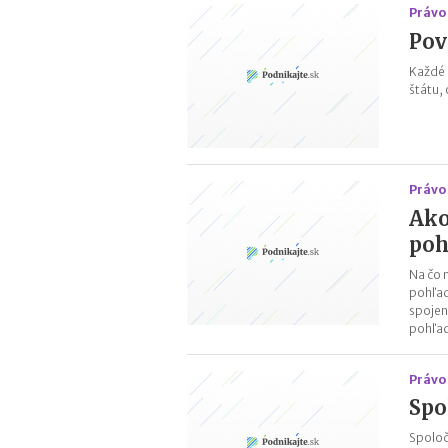
Právo 
Pov
Každé 
štátu,
Právo 
Ako
poh
Na čo 
pohľad
spojen
pohľad
Právo 
Spo
Spoloč