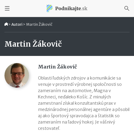
>
Autori
>
Martin Žákovič
Martin Žákovič
Martin Žákovič
Oblasti ľudských zdrojov a komunikácie sa
venuje v prostredí výrobnej spoločnosti so
zameraním na automotive, Magna v
Kechneci, neďaleko Košíc. Z minulých
zamestnaní získal konzultantskú prax v
medzinárodnej personálnej agentúre a pôsobil
aj ako športový spravodajca a štatistik so
zameraním na ľadový hokej. Je vášnivý
cestovateľ.