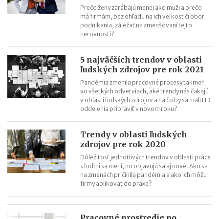
Prečo ženy zarábajú menej ako muži a prečo
má firmám, bez ohľadu na ich veľkosť či obor
podnikania, záležať na zmenšovaní tejto
nerovnosti?
5 najväčších trendov v oblasti
ľudských zdrojov pre rok 2021
Pandémia zmenila pracovné procesy takmer
vo všetkých odvetviach, aké trendy nás čakajú
v oblasti ľudských zdrojov a na čo by sa mali HR
oddelenia pripraviť v novom roku?
Trendy v oblasti ľudských
zdrojov pre rok 2020
Dôležitosť jednotlivých trendov v oblasti práce
s ľuďmi sa mení, no objavujú sa aj nové. Ako sa
na zmenách pričinila pandémia a ako ich môžu
firmy aplikovať do praxe?
Pracovné prostredie po