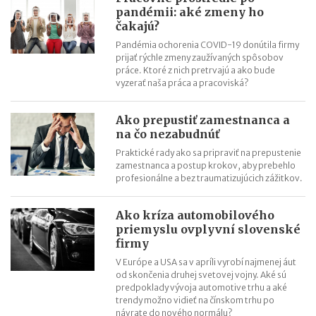
pandémii: aké zmeny ho
čakajú?
Pandémia ochorenia COVID-19 donútila firmy
prijať rýchle zmeny zaužívaných spôsobov
práce. Ktoré z nich pretrvajú a ako bude
vyzerať naša práca a pracoviská?
Ako prepustiť zamestnanca a
na čo nezabudnúť
Praktické rady ako sa pripraviť na prepustenie
zamestnanca a postup krokov, aby prebehlo
profesionálne a bez traumatizujúcich zážitkov.
Ako kríza automobilového
priemyslu ovplyvní slovenské
firmy
V Európe a USA sa v apríli vyrobí najmenej áut
od skončenia druhej svetovej vojny. Aké sú
predpoklady vývoja automotive trhu a aké
trendy možno vidieť na čínskom trhu po
návrate do nového normálu?