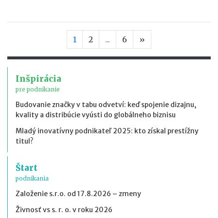
Nasledujúca stran
1
2
...
6
»
Inšpirácia
pre podnikanie
Budovanie značky v tabu odvetví: keď spojenie dizajnu,
kvality a distribúcie vyústi do globálneho biznisu
Mladý inovatívny podnikateľ 2025: kto získal prestížny
titul?
Štart
podnikania
Založenie s.r.o. od 17.8.2026 – zmeny
Živnosť vs s. r. o. v roku 2026