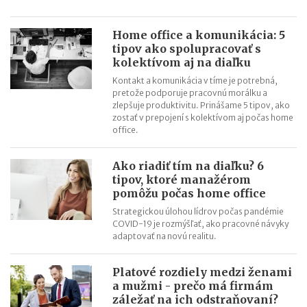
Home office a komunikácia: 5
tipov ako spolupracovať s
kolektívom aj na diaľku
Kontakt a komunikácia v tíme je potrebná,
pretože podporuje pracovnú morálku a
zlepšuje produktivitu. Prinášame 5 tipov, ako
zostať v prepojení s kolektívom aj počas home
office.
Ako riadiť tím na diaľku? 6
tipov, ktoré manažérom
pomôžu počas home office
Strategickou úlohou lídrov počas pandémie
COVID-19 je rozmýšľať, ako pracovné návyky
adaptovať na novú realitu.
Platové rozdiely medzi ženami
a mužmi - prečo má firmám
záležať na ich odstraňovaní?