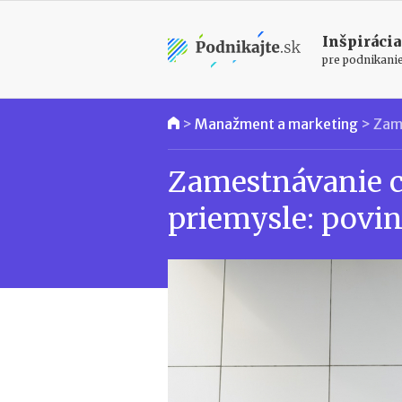
Inšpirácia
pre podnikani
>
Manažment a marketing
>
Zam
Zamestnávanie cu
priemysle: povin