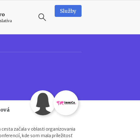
Služby
vo
slatíva
ODPORÚČAME
N
o
v
é
p
o
d
m
i
ková
e
n
k
 cesta začala v oblasti organizovania
y
ferencií, kde som mala príležitosť
p