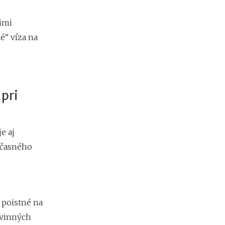
imi
é“ víza na
 pri
e aj
očasného
 poistné na
ovinných