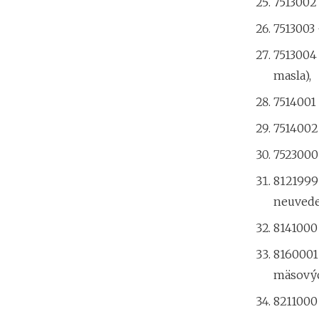
7513002 
7513003 
7513004
masla),
7514001 
7514002 
7523000 
8121999
neuvede
8141000
8160001
mäsovýc
8211000 