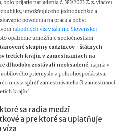
, bolo prijatie nariadenia č. 383/2023 Z. z. vládou
republiky, umožňujúceho jednoduchšie a
ískavanie povolenia na prácu a pobyt
ctvom
národných víz v záujme Slovenskej
Toto opatrenie umožňuje spoločnostiam
tanovené skupiny cudzincov - štátnych
ov tretích krajín v zamestnaniach na
oré
dlhodobo zostávali neobsadené
,
najmä v
omobilového priemyslu a poľnohospodárstva.
a čo musia splniť zamestnávatelia či zamestnanci
etích krajín?
 ktoré sa radia medzi
kové a pre ktoré sa uplatňuje
 víza