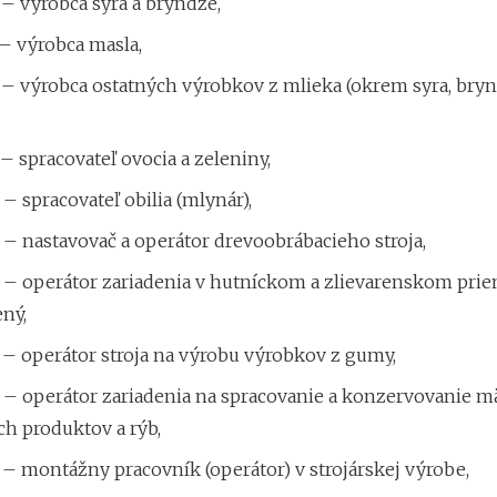
– výrobca syra a bryndze,
– výrobca masla,
 – výrobca ostatných výrobkov z mlieka (okrem syra, bryn
– spracovateľ ovocia a zeleniny,
– spracovateľ obilia (mlynár),
– nastavovač a operátor drevoobrábacieho stroja,
 – operátor zariadenia v hutníckom a zlievarenskom prie
ný,
 – operátor stroja na výrobu výrobkov z gumy,
 – operátor zariadenia na spracovanie a konzervovanie mä
h produktov a rýb,
– montážny pracovník (operátor) v strojárskej výrobe,