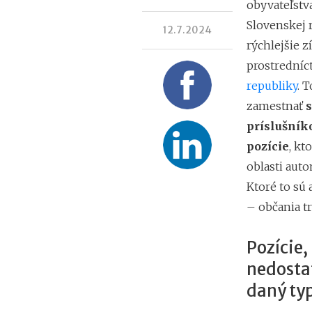
obyvateľstva
Slovenskej 
12.7.2024
rýchlejšie z
prostrední
republiky
. 
zamestnať
s
príslušník
pozície
, kt
oblasti aut
Ktoré to sú 
– občania tr
Pozície,
nedostat
daný typ