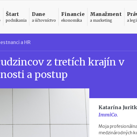
Štart
Dane
Financie
Manažment
Prá
e
podnikania
a účtovníctvo
ekonomika
a marketing
a legi
estnanci a HR
dzincov z tretích krajín v
nosti a postup
Katarína Jurit
ImmiCo.
Moja profesionálna
medzinárodných kon