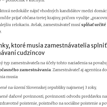
 – pomocník v kuchyni.
 ktorá nedokáže nájsť vhodných kandidátov medzi domác
môže prijať občana tretej krajiny, pričom využije „pracovn
hlejšiu relokaciu. Avšak, zamestnávateľ musí
spĺňať určité
y
.
ky, ktoré musia zamestnávatelia splniť
ávaní cudzincov
ý typ zamestnávateľa na účely tohto nariadenia sa považuj
dočasného zamestnávania
.
Zamestnávateľ aj agentúra d
ia musia:
dené na území Slovenskej republiky najmenej 3 roky,
nené daňové povinnosti, povinnosti odvodu preddavku na
zdravotné poistenie, poistného na sociálne poistenie a p