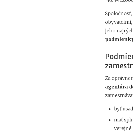
9412000
Spoločnosť,
obyvateľmi, 
jeho najrýc
podmienk
Podmien
zamestn
Za oprávnen
agentúra 
zamestnávan
byť usa
mať spl
verejné 