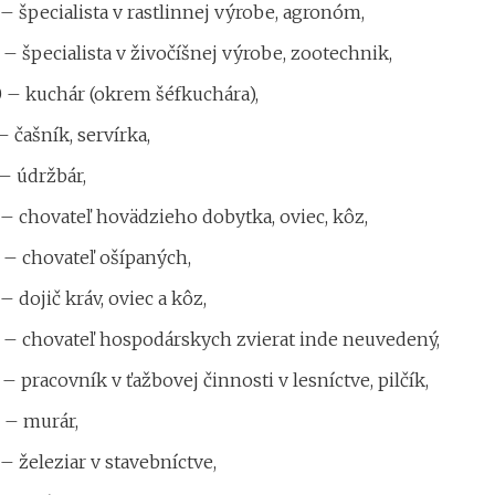
– špecialista v rastlinnej výrobe, agronóm,
– špecialista v živočíšnej výrobe, zootechnik,
 – kuchár (okrem šéfkuchára),
– čašník, servírka,
– údržbár,
– chovateľ hovädzieho dobytka, oviec, kôz,
 – chovateľ ošípaných,
– dojič kráv, oviec a kôz,
 – chovateľ hospodárskych zvierat inde neuvedený,
– pracovník v ťažbovej činnosti v lesníctve, pilčík,
 – murár,
– železiar v stavebníctve,