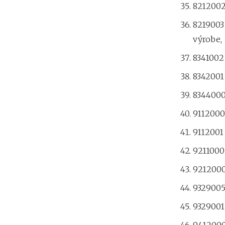
8212002
8219003
výrobe,
8341002 
8342001 
8344000
9112000
9112001
9211000
9212000
9329005
9329001