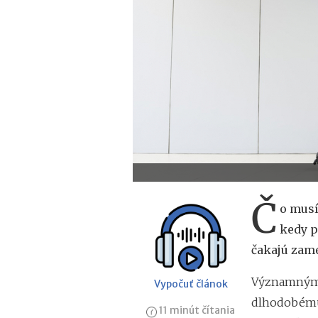
Č
o musí
kedy p
čakajú zam
Významným p
Vypočuť článok
dlhodobému 
11 minút čítania