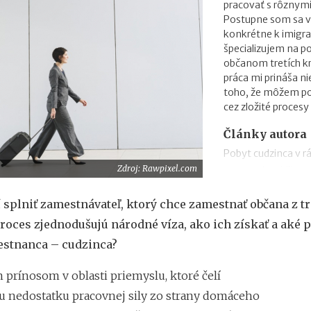
pracovať s rôznymi
Postupne som sa vš
konkrétne k imigr
špecializujem na p
občanom tretích kr
práca mi prináša ni
toho, že môžem p
cez zložité procesy
Články autora
Pobyt cudzinca v 
Zdroj: Rawpixel.com
presunu/mobility
Agentúra dočasnéh
 splniť zamestnávateľ, ktorý chce zamestnať občana z tre
zamestnávania obča
roces zjednodušujú národné víza, ako ich získať a aké 
Podmienky modrej 
Národné víza v záuj
estnanca – cudzinca?
vybaviť?
rínosom v oblasti priemyslu, ktoré čelí
nedostatku pracovnej sily zo strany domáceho