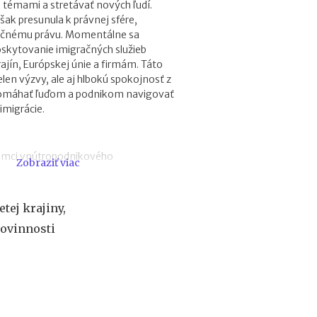
 témami a stretávať nových ľudí.
r
ak presunula k právnej sfére,
e
ačnému právu. Momentálne sa
h
oskytovanie imigračných služieb
y
p
ajín, Európskej únie a firmám. Táto
o
elen výzvy, ale aj hlbokú spokojnosť z
t
omáhať ľuďom a podnikom navigovať
é
 imigrácie.
k
y
o
rámci vnútropodnikového
Zobraziť viac
d
1
.
o zamestnávania: riešenie
1
tej krajiny,
nov z tretích krajín na Slovensku
.
povinnosti
karty EÚ od 15.7.2024
2
0
me SR: kto ich potrebuje a ako ich
2
7
:
n