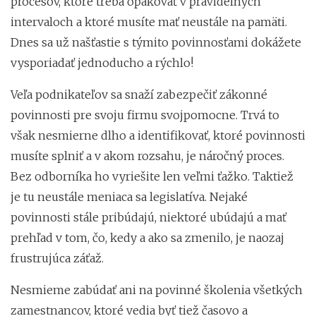
procesov, ktoré treba opakovať v pravidelných
intervaloch a ktoré musíte mať neustále na pamäti.
Dnes sa už našťastie s týmito povinnosťami dokážete
vysporiadať jednoducho a rýchlo!
Veľa podnikateľov sa snaží zabezpečiť zákonné
povinnosti pre svoju firmu svojpomocne. Trvá to
však nesmierne dlho a identifikovať, ktoré povinnosti
musíte splniť a v akom rozsahu, je náročný proces.
Bez odborníka ho vyriešite len veľmi ťažko. Taktiež
je tu neustále meniaca sa legislatíva. Nejaké
povinnosti stále pribúdajú, niektoré ubúdajú a mať
prehľad v tom, čo, kedy a ako sa zmenilo, je naozaj
frustrujúca záťaž.
Nesmieme zabúdať ani na povinné školenia všetkých
zamestnancov, ktoré vedia byť tiež časovo a