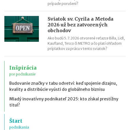
prípade porušení?
Sviatok sv. Cyrila a Metoda
2026 už bez zatvorených
obchodov
Ako budú 5.7.2026 otvorené reťazce Billa, Lidl,
Kaufland, Tesco či METRO a čo platí ohľadom
príplatkov za prácu v tento sviatok?
Inšpirácia
pre podnikanie
Budovanie značky v tabu odvetví: keď spojenie dizajnu,
kvality a distribúcie vyústi do globálneho biznisu
Mladý inovatívny podnikateľ 2025: kto získal prestížny
titul?
Štart
podnikania