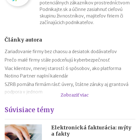
potenciálnych zákazníkov prostredníctvom
Podnikajte.sk a účinne zasiahnuť cieľovú
skupinu živnostníkov, majiteľov firiem či
začínajúcich podnikateľov.
Články autora
Zariaďovanie firmy bez chaosu a desiatok dodávateľov
Prečo malé firmy stále podceňujú kyberbezpečnosť
Viac klientov, menej starostí: 6 spôsobov, ako platforma
Notino Partner naplní kalendár
SZRB pomáha firmám rásť: úvery, štátne záruky aj grantová
podpora v jednom
Zobraziť viac
SZRB ponúka úvery, pri ktorých vám štát vráti časť investície
Súvisiace témy
Časté chyby v účtovníctve a ako sa im vyhnúť vďaka
SaVzdelaj.sk
Revolúcia v doručovaní listov: výdajné boxy už nie sú len pre
Elektronická fakturácia: mýty
balíky, poštu si vyzdvihnete kedykoľvek
a fakty