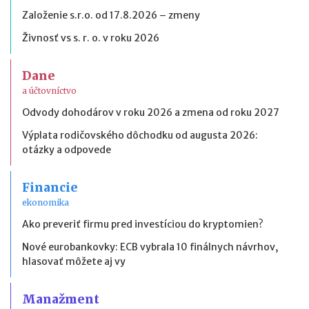
Založenie s.r.o. od 17.8.2026 – zmeny
Živnosť vs s. r. o. v roku 2026
Dane
a účtovníctvo
Odvody dohodárov v roku 2026 a zmena od roku 2027
Výplata rodičovského dôchodku od augusta 2026:
otázky a odpovede
Financie
ekonomika
Ako preveriť firmu pred investíciou do kryptomien?
Nové eurobankovky: ECB vybrala 10 finálnych návrhov,
hlasovať môžete aj vy
Manažment