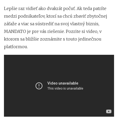
Lepšie raz vidieť ako dvakrát počuť. Ak teda patríte
medzi podnikateľov, ktorí sa chcú zbaviť zbytočnej
záťaže a viac sa sústrediť na svoj vlastný biznis,
MANDATO je pre vás riešenie. Pozrite si video, v
ktorom sa bližšie zoznámite s touto jedinečnou
platformou.