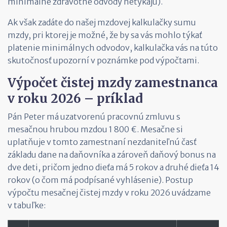
minimálne zdravotné odvody netýkajú).
Ak však zadáte do našej mzdovej kalkulačky sumu
mzdy, pri ktorej je možné, že by sa vás mohlo týkať
platenie minimálnych odvodov, kalkulačka vás na túto
skutočnosť upozorní v poznámke pod výpočtami.
Výpočet čistej mzdy zamestnanca
v roku 2026 – príklad
Pán Peter má uzatvorenú pracovnú zmluvu s
mesačnou hrubou mzdou 1 800 €. Mesačne si
uplatňuje v tomto zamestnaní nezdaniteľnú časť
základu dane na daňovníka a zároveň daňový bonus na
dve deti, pričom jedno dieťa má 5 rokov a druhé dieťa 14
rokov (o čom má podpísané vyhlásenie). Postup
výpočtu mesačnej čistej mzdy v roku 2026 uvádzame
v tabuľke: