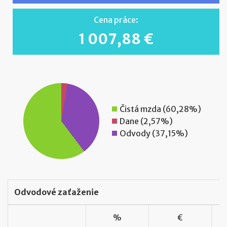
Cena práce:
1 007,88 €
Čistá mzda (
60,28
%)
Dane (
2,57
%)
Odvody (
37,15
%)
Odvodové zaťaženie
%
€