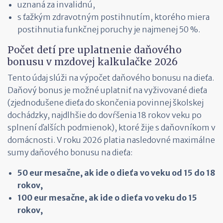
uznaná za invalidnú,
s ťažkým zdravotným postihnutím, ktorého miera
postihnutia funkčnej poruchy je najmenej 50 %.
Počet detí pre uplatnenie daňového
bonusu v mzdovej kalkulačke 2026
Tento údaj slúži na výpočet daňového bonusu na dieťa.
Daňový bonus je možné uplatniť na vyživované dieťa
(zjednodušene dieťa do skončenia povinnej školskej
dochádzky, najdlhšie do dovŕšenia 18 rokov veku po
splnení ďalších podmienok), ktoré žije s daňovníkom v
domácnosti. V roku 2026 platia nasledovné maximálne
sumy daňového bonusu na dieťa:
50 eur mesačne, ak ide o dieťa vo veku od 15 do 18
rokov,
100 eur mesačne, ak ide o dieťa vo veku do 15
rokov,