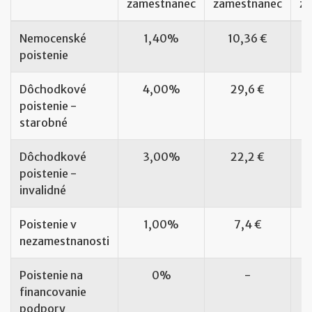
zamestnanec
zamestnanec
za
Nemocenské
1,40%
10,36 €
poistenie
Dôchodkové
4,00%
29,6 €
poistenie -
starobné
Dôchodkové
3,00%
22,2 €
poistenie -
invalidné
Poistenie v
1,00%
7,4 €
nezamestnanosti
Poistenie na
0%
-
financovanie
podpory