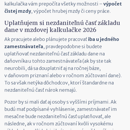
kalkulačka vám prepočíta všetky možnosti –
výpočet
čistej mzdy
, výpočet hrubej mzdy či ceny práce.
Uplatňujem si nezdaniteľnú časť základu
dane v mzdovej kalkulačke 2026
Ak pracujete alebo plánujete pracovať
iba u jedného
zamestnávateľa
, pravdepodobne si budete
uplatňovať nezdaniteľnú časť základu dane na
daňovníka u tohto zamestnávateľa (ak by ste tak
neurobili, dá sa douplatniť aj na ročnej báze,
v daňovom priznaní alebo v ročnom zúčtovaní dane).
To sa však netýka dôchodcov, ktorí štandardne na
nezdaniteľnú časť nárok nemajú.
Pozor by si mali dať aj osoby s vyššími príjmami. Ak
budú mať podpísané vyhlásenie, zamestnávateľ im
mesačne bude nezdaniteľnú časť uplatňovať, ale
následne, ak v ročnom zúčtovaní kvôli vysokému