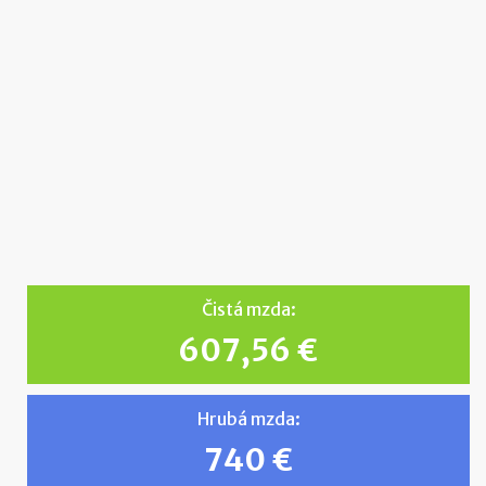
Čistá mzda:
607,56 €
Hrubá mzda:
740 €