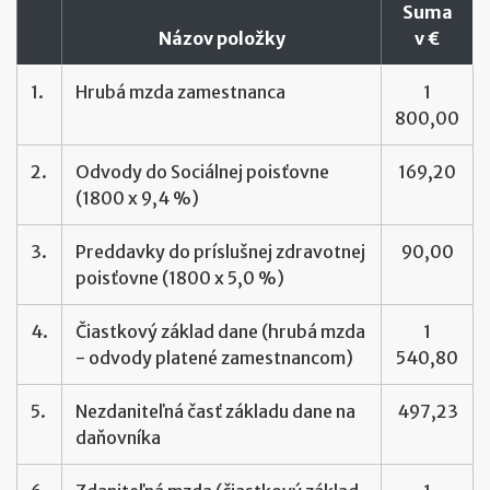
Suma
Názov položky
v €
1.
Hrubá mzda zamestnanca
1
800,00
2.
Odvody do Sociálnej poisťovne
169,20
(1800 x 9,4 %)
3.
Preddavky do príslušnej zdravotnej
90,00
poisťovne (1800 x 5,0 %)
4.
Čiastkový základ dane (hrubá mzda
1
- odvody platené zamestnancom)
540,80
5.
Nezdaniteľná časť základu dane na
497,23
daňovníka