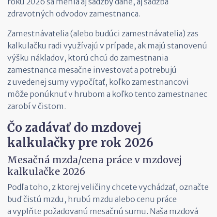
roku 2026 sa menia aj sadzby dane, aj sadzba
zdravotných odvodov zamestnanca.
Zamestnávatelia (alebo budúci zamestnávatelia) zas
kalkulačku radi využívajú v prípade, ak majú stanovenú
výšku nákladov, ktorú chcú do zamestnania
zamestnanca mesačne investovať a potrebujú
z uvedenej sumy vypočítať, koľko zamestnancovi
môže ponúknuť v hrubom a koľko tento zamestnanec
zarobí v čistom.
Čo zadávať do mzdovej
kalkulačky pre rok 2026
Mesačná mzda/cena práce v mzdovej
kalkulačke 2026
Podľa toho, z ktorej veličiny chcete vychádzať, označte
buď čistú mzdu, hrubú mzdu alebo cenu práce
a vyplňte požadovanú mesačnú sumu. Naša mzdová