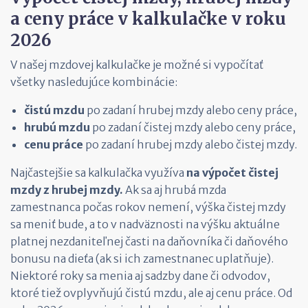
a ceny práce v kalkulačke v roku
2026
V našej mzdovej kalkulačke je možné si vypočítať
všetky nasledujúce kombinácie:
čistú mzdu
po zadaní hrubej mzdy alebo ceny práce,
hrubú mzdu
po zadaní čistej mzdy alebo ceny práce,
cenu práce
po zadaní hrubej mzdy alebo čistej mzdy.
Najčastejšie sa kalkulačka využíva
na výpočet čistej
mzdy z hrubej mzdy.
Ak sa aj hrubá mzda
zamestnanca počas rokov nemení, výška čistej mzdy
sa meniť bude, a to v nadväznosti na výšku aktuálne
platnej nezdaniteľnej časti na daňovníka či daňového
bonusu na dieťa (ak si ich zamestnanec uplatňuje).
Niektoré roky sa menia aj sadzby dane či odvodov,
ktoré tiež ovplyvňujú čistú mzdu, ale aj cenu práce. Od