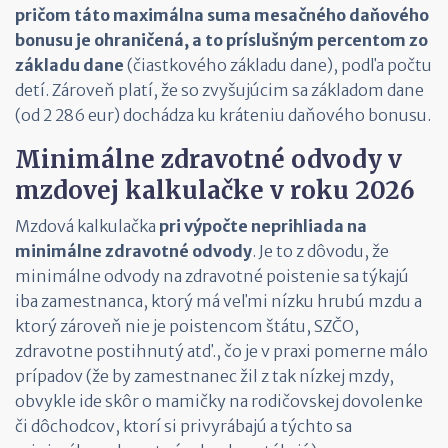
pričom táto maximálna suma mesačného daňového
bonusu je ohraničená, a to príslušným percentom zo
základu dane
(čiastkového základu dane), podľa počtu
detí. Zároveň platí, že so zvyšujúcim sa základom dane
(od 2 286 eur) dochádza ku kráteniu daňového bonusu.
Minimálne zdravotné odvody v
mzdovej kalkulačke v roku 2026
Mzdová kalkulačka
pri výpočte neprihliada na
minimálne zdravotné odvody
. Je to z dôvodu, že
minimálne odvody na zdravotné poistenie sa týkajú
iba zamestnanca, ktorý má veľmi nízku hrubú mzdu a
ktorý zároveň nie je poistencom štátu, SZČO,
zdravotne postihnutý atď., čo je v praxi pomerne málo
prípadov (že by zamestnanec žil z tak nízkej mzdy,
obvykle ide skôr o mamičky na rodičovskej dovolenke
či dôchodcov, ktorí si privyrábajú a týchto sa