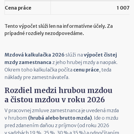
Cena práce
1 007,8
Tento výpočet slúži len na informatívne účely. Za
prípadné rozdiely nezodpovedáme.
Mzdová kalkulačka 2026
slúži na
výpočet čistej
mzdy zamestnanca
z jeho hrubej mzdy a naopak.
Okrem toho kalkulačka počíta
cenu práce
, teda
náklady pre zamestnávateľa.
Rozdiel medzi hrubou mzdou
a čistou mzdou v roku 2026
V pracovnej zmluve zamestnanca je uvedená mzda
v hrubom
(hrubá alebo brutto mzda)
. Ide o mzdu
pred
zdanením daňou z príjmov (od roku 2026
v sadzbách 19 %, 25 %, 30 % a 35 %) a odpočítaním