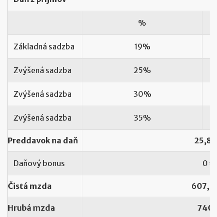
%
Základná sadzba
19%
Zvýšená sadzba
25%
Zvýšená sadzba
30%
Zvýšená sadzba
35%
Preddavok na daň
25,88
Daňový bonus
0 €
Čistá mzda
607,5
Hrubá mzda
740 