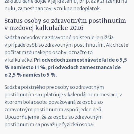
základu dane dôjde k jej kráteniu, príp. až k zníženiu na
nulu, zamestnancovi vznikne nedoplatok.
Status osoby so zdravotným postihnutím
v mzdovej kalkulačke 2026
Sadzba odvodov na zdravotné poistenie je nižšia
v prípade osôb so zdravotným postihnutím. Ak chcete
počítať mzdu takejto osoby, označte to
v kalkulačke.
Pri odvodoch zamestnávateľa ide o 5,5
% namiesto 11 %, pri odvodoch zamestnanca ide
o 2,5 % namiesto 5 %.
Sadzba poistného pre osoby so zdravotným
postihnutím sa uplatňuje v kalendárnom mesiaci, v
ktorom bola osoba považovaná za osobu so
zdravotným postihnutím aspoň jeden deň.
Upozorňujeme, že za osobu so zdravotným
postihnutím sa považuje fyzická osoba: