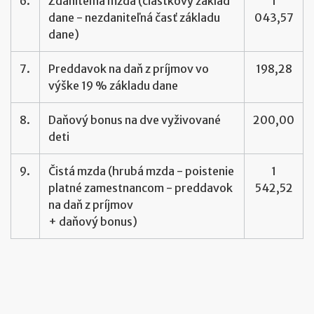
6.
Zdaniteľná mzda (čiastkový základ
1
dane - nezdaniteľná časť základu
043,57
dane)
7.
Preddavok na daň z príjmov vo
198,28
výške 19 % základu dane
8.
Daňový bonus na dve vyživované
200,00
deti
9.
Čistá mzda (hrubá mzda - poistenie
1
platné zamestnancom - preddavok
542,52
na daň z príjmov
+ daňový bonus)