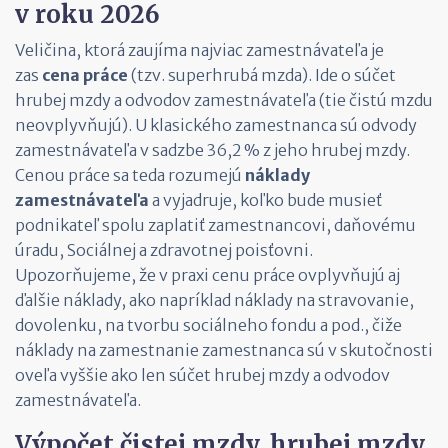
v roku 2026
Veličina, ktorá zaujíma najviac zamestnávateľa je
zas
cena práce
(tzv. superhrubá mzda). Ide o súčet
hrubej mzdy a odvodov zamestnávateľa (tie čistú mzdu
neovplyvňujú). U klasického zamestnanca sú odvody
zamestnávateľa v sadzbe 36,2 % z jeho hrubej mzdy.
Cenou práce sa teda rozumejú
náklady
zamestnávateľa
a vyjadruje, koľko bude musieť
podnikateľ spolu zaplatiť zamestnancovi, daňovému
úradu, Sociálnej a zdravotnej poisťovni.
Upozorňujeme, že v praxi cenu práce ovplyvňujú aj
ďalšie náklady, ako napríklad náklady na stravovanie,
dovolenku, na tvorbu sociálneho fondu a pod., čiže
náklady na zamestnanie zamestnanca sú v skutočnosti
oveľa vyššie ako len súčet hrubej mzdy a odvodov
zamestnávateľa.
Výpočet čistej mzdy, hrubej mzdy