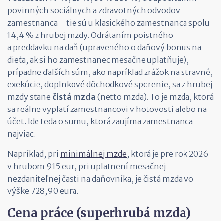
povinných sociálnych a zdravotných odvodov
zamestnanca – tie sú u klasického zamestnanca spolu
14,4 % z hrubej mzdy. Odrátaním poistného
a preddavku na daň (upraveného o daňový bonus na
dieťa, ak si ho zamestnanec mesačne uplatňuje),
prípadne ďalších súm, ako napríklad zrážok na stravné,
exekúcie, doplnkové dôchodkové sporenie, sa z hrubej
mzdy stane
čistá mzda
(netto mzda). To je mzda, ktorá
sa reálne vyplatí zamestnancovi v hotovosti alebo na
účet. Ide teda o sumu, ktorá zaujíma zamestnanca
najviac.
Napríklad, pri
minimálnej mzde
, ktorá je pre rok 2026
v hrubom 915 eur, pri uplatnení mesačnej
nezdaniteľnej časti na daňovníka, je čistá mzda vo
výške 728,90 eura.
Cena práce (superhrubá mzda)