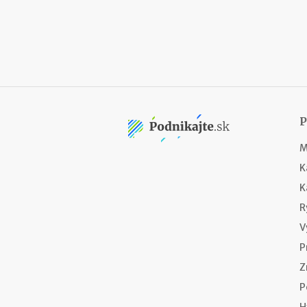
M
K
K
R
V
P
Z
P