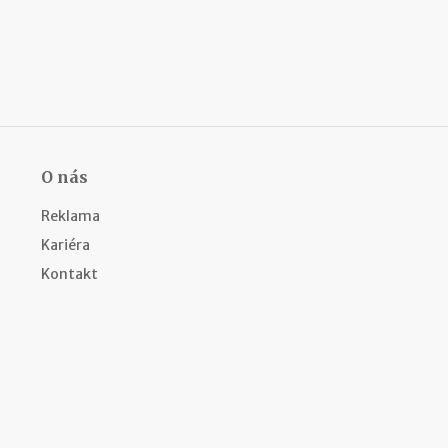
m
i
e
n
?
Z
O nás
a
r
Reklama
i
a
Kariéra
ď
Kontakt
o
v
a
n
i
e
f
i
r