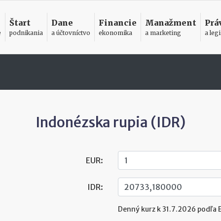
Štart
Dane
Financie
Manažment
Prá
e
podnikania
a účtovníctvo
ekonomika
a marketing
a legi
Indonézska rupia (IDR)
EUR:
IDR:
Denný kurz k 31.7.2026 podľa 