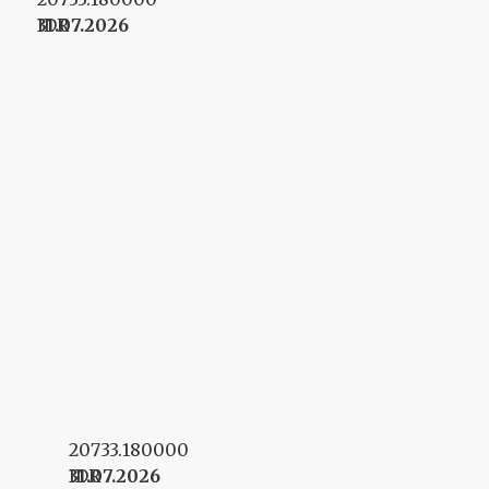
á
31.07.2026
IDR
v
r
h
A
k
o
p
r
e
v
e
r
i
ť
f
i
r
20733.180000
m
u
31.07.2026
IDR