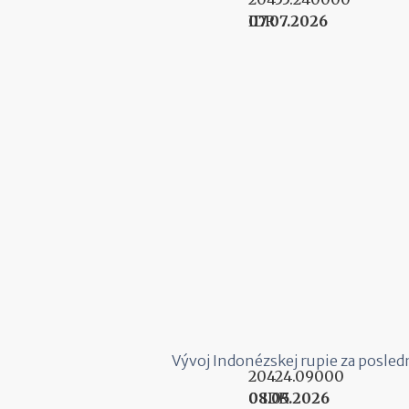
07.07.2026
IDR
Vývoj Indonézskej rupie za posled
20424.09000
08.05.2026
0 IDR