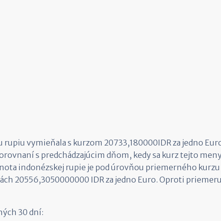
u rupiu vymieňala s kurzom 20733,180000IDR za jedno Euro
orovnaní s predchádzajúcim dňom, kedy sa kurz tejto meny
ota indonézskej rupie je pod úrovňou priemerného kurzu 
ch 20556,3050000000 IDR za jedno Euro. Oproti priemeru t
ných 30 dní: