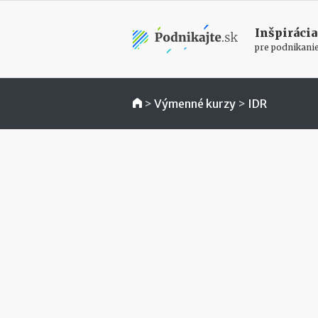
Inšpirácia
pre podnikani
>
Výmenné kurzy
>
IDR