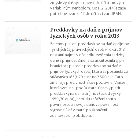
zmysle vyhlášky na nové číslo účtu s novým
variabilným symbolom. Od 1. 2. 2014 je zase
potrebné uvádzať číslo účtu v tvare IBAN.
Preddavky na daň z príjmov
fyzických osôb v roku 2013
Zmeny v platení preddavkov na daň z príjmov
fyzických (aj právnických) osôb v roku 2013
nastanú najmä v dôsledku zvýšenia sadzby
dane z príjmov. Zmena sa uskutočnila aj pri
hranici pre platenie preddavkov na daň z
príjmov fyzických osôb, ktorá sa posunula zo
súčasných 1659,70 eura na 2 500 eur. Táto
zmena je pre živnostníkov pozitívna. Viacerí,
ktorí by museli podľa starej úpravy platiť
preddavky na daň z príjmov (už od výšky
1659,70 eura), nebudú zaťažení touto
povinnosťou a svoju daňovú povinnosť
vyrovnajú až v marci po skončení
zdaňovacieho obdobia.