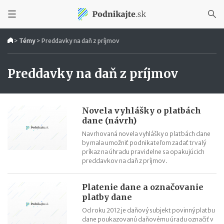
>
Témy
>
Preddavky na daň z príjmov
Preddavky na daň z príjmov
Novela vyhlášky o platbách
dane (návrh)
Navrhovaná novela vyhlášky o platbách dane
by mala umožniť podnikateľom zadať trvalý
príkaz na úhradu pravidelne sa opakujúcich
preddavkov na daň z príjmov.
Platenie dane a označovanie
platby dane
Od roku 2012 je daňový subjekt povinný platbu
dane poukazovanú daňovému úradu označiť v