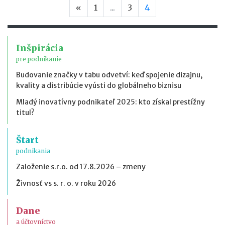
Predchádzajúca strana
«
1
...
3
4
Inšpirácia
pre podnikanie
Budovanie značky v tabu odvetví: keď spojenie dizajnu,
kvality a distribúcie vyústi do globálneho biznisu
Mladý inovatívny podnikateľ 2025: kto získal prestížny
titul?
Štart
podnikania
Založenie s.r.o. od 17.8.2026 – zmeny
Živnosť vs s. r. o. v roku 2026
Dane
a účtovníctvo