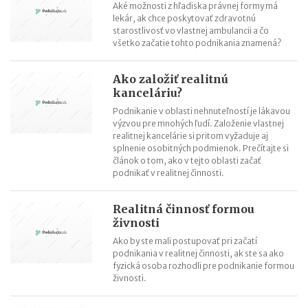
Aké možnosti z hľadiska právnej formy má
lekár, ak chce poskytovať zdravotnú
starostlivosť vo vlastnej ambulancii a čo
všetko začatie tohto podnikania znamená?
Ako založiť realitnú
kanceláriu?
Podnikanie v oblasti nehnuteľností je lákavou
výzvou pre mnohých ľudí. Založenie vlastnej
realitnej kancelárie si pritom vyžaduje aj
splnenie osobitných podmienok. Prečítajte si
článok o tom, ako v tejto oblasti začať
podnikať v realitnej činnosti.
Realitná činnosť formou
živnosti
Ako by ste mali postupovať pri začatí
podnikania v realitnej činnosti, ak ste sa ako
fyzická osoba rozhodli pre podnikanie formou
živnosti.