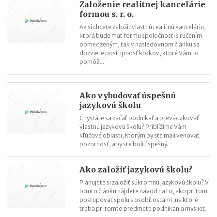
Založenie realitnej kancelárie
formou s. r. o.
Ak si chcete založiť vlastnú realitnú kanceláriu,
ktorá bude mať formu spoločnosti s ručením
obmedzeným, tak v nasledovnom článku sa
dozviete postupnosť krokov, ktoré Vám to
pomôžu.
Ako vybudovať úspešnú
jazykovú školu
Chystáte sa začať podnikať a prevádzkovať
vlastnú jazykovú školu? Priblížime Vám
kľúčové oblasti, ktorým by ste mali venovať
pozornosť, aby ste boli úspešný.
Ako založiť jazykovú školu?
Plánujete si založiť súkromnú jazykovú školu? V
tomto článku nájdete návod na to, ako pri tom
postupovať spolu s osobitosťami, na ktoré
treba pri tomto predmete podnikania myslieť.