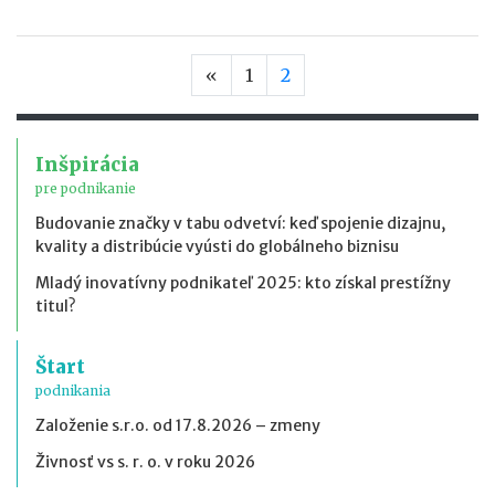
Predchádzajúca strana
«
1
2
Inšpirácia
pre podnikanie
Budovanie značky v tabu odvetví: keď spojenie dizajnu,
kvality a distribúcie vyústi do globálneho biznisu
Mladý inovatívny podnikateľ 2025: kto získal prestížny
titul?
Štart
podnikania
Založenie s.r.o. od 17.8.2026 – zmeny
Živnosť vs s. r. o. v roku 2026