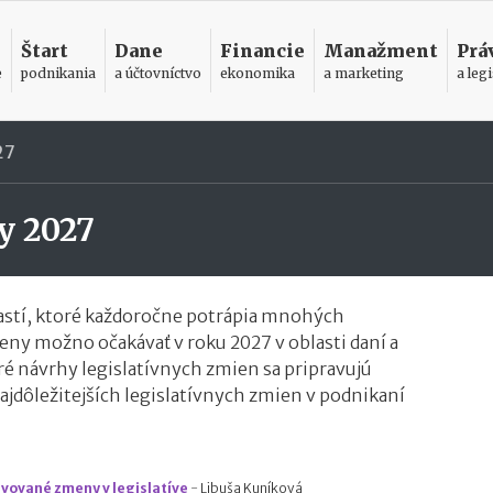
Štart
Dane
Financie
Manažment
Prá
e
podnikania
a účtovníctvo
ekonomika
a marketing
a legi
27
y 2027
astí, ktoré každoročne potrápia mnohých
eny možno očakávať v roku 2027 v oblasti daní a
oré návrhy legislatívnych zmien sa pripravujú
ajdôležitejších legislatívnych zmien v podnikaní
avované zmeny v legislatíve
-
Libuša Kuníková