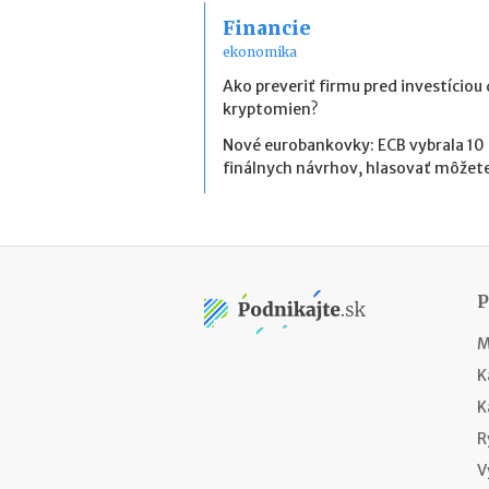
Financie
ekonomika
Ako preveriť firmu pred investíciou
kryptomien?
Nové eurobankovky: ECB vybrala 10
finálnych návrhov, hlasovať môžete
M
K
K
R
V