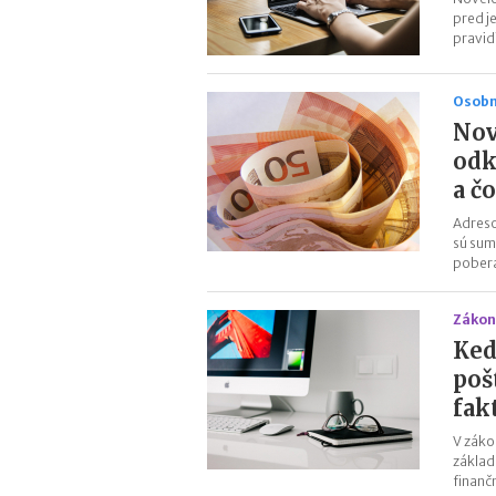
pred j
pravid
Osobn
Nov
odk
a č
Adreso
sú sum
pobera
Zákon
Ked
poš
fak
V záko
základ
finanč