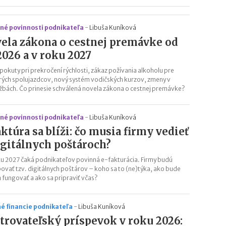
né povinnosti podnikateľa
-
Libuša Kuníková
ela zákona o cestnej premávke od
.2026 a v roku 2027
 pokuty pri prekročení rýchlosti, zákaz požívania alkoholu pre
rých spolujazdcov, nový systém vodičských kurzov, zmeny v
užbách. Čo prinesie schválená novela zákona o cestnej premávke?
né povinnosti podnikateľa
-
Libuša Kuníková
aktúra sa blíži: čo musia firmy vedieť
igitálnych poštároch?
u 2027 čaká podnikateľov povinná e-fakturácia. Firmy budú
ovať tzv. digitálnych poštárov – koho sa to (ne)týka, ako bude
 fungovať a ako sa pripraviť včas?
é financie podnikateľa
-
Libuša Kuníková
trovateľský príspevok v roku 2026: