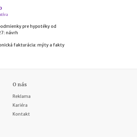
a
o
c
ľ
atíva
u
podmienky pre hypotéky od
d
27: návrh
í
a
onická fakturácia: mýty a fakty
k
o
ľ
k
o
m
ô
O nás
ž
e
Reklama
t
Kariéra
e
z
Kontakt
a
r
o