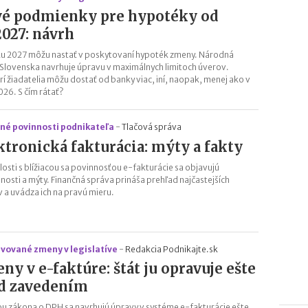
é podmienky pre hypotéky od
.2027: návrh
u 2027 môžu nastať v poskytovaní hypoték zmeny. Národná
Slovenska navrhuje úpravu v maximálnych limitoch úverov.
rí žiadatelia môžu dostať od banky viac, iní, naopak, menej ako v
026. S čím rátať?
né povinnosti podnikateľa
-
Tlačová správa
ktronická fakturácia: mýty a fakty
slosti s blížiacou sa povinnosťou e-fakturácie sa objavujú
nosti a mýty. Finančná správa prináša prehľad najčastejších
 a uvádza ich na pravú mieru.
avované zmeny v legislatíve
-
Redakcia Podnikajte.sk
ny v e-faktúre: štát ju opravuje ešte
d zavedením
u zákona o DPH sa navrhujú úpravy v systéme e-fakturácie ešte