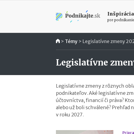
Inšpirácia
pre podnikani
>
Témy
>
Legislatívne zmeny 20
Legislatívne zmen
Legislatívne zmeny z rôznych obl
podnikateľov. Aké legislatívne zm
účtovníctva, financií či práva? Kt
alebo už boli schválené? Prehľad n
v roku 2027.
Pripr