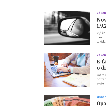
Zákon
Nov
1.9
Vyššie
niekto
taxisl
Zákon
E-f
o d
Od rok
potreb
systém
Osobn
Opa