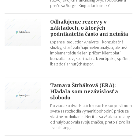
rozvoji svojich franchisingových pobočiek a
prečo sa Burger Kingu darilo inak?
Odhaľujeme rezervy v
nákladoch, o ktorých
podnikatelia často ani netušia
Expense Reduction Analysts - konzultačné
služby, ktoré zahŕňajú nielen analýzu, ale tiež
implementáciu riešení pričom klient platí
konzultantov, ktorí patria k európskej špičke,
iba z dosiahnutých úspor.
Tamara Štrbáková (ERA):
Hľadala som nezávislosť a
slobodu
Po viac ako dvadsiatich rokoch v korporátnom
svete sa rozhodla vymeniť pohodlnú prácu za
vlastné podnikanie. Necítila sa však na to, aby
od nuly budovala svoju značku, preto si zvolila
franchising.