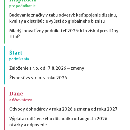
pre podnikanie
Budovanie značky v tabu odvetví: keď spojenie dizajnu,
kvality a distribúcie vyústi do globálneho biznisu
Mladý inovatívny podnikateľ 2025: kto získal prestížny
titul?
Štart
podnikania
Založenie s.r.o. od 17.8.2026 – zmeny
Živnosť vs s. r. o. v roku 2026
Dane
a účtovníctvo
Odvody dohodárov v roku 2026 a zmena od roku 2027
Výplata rodičovského dôchodku od augusta 2026:
otázky a odpovede