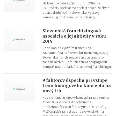
Na konci októbra (29. - 30. 10. 2014) sa
uskutoční v prekrásnych priestoroch Pálffyho
paláca druhý ročník slovenskej výstavy
venovanej podnikaniu a franchisingu.
Slovenská franchisingová
asociácia a jej aktivity v roku
2014
Podnikanie s využitím franchisingu
zaznamenáva na Slovensku intenzívny rozvoj.
Slovenská franchisingová asociácia preto
zahájila aktívnu komunikačnú a propagačnú
kampaň na popularizáciu a rozvoj franchisingu.
9 faktorov úspechu pri vstupe
franchisingového konceptu na
nový trh
Kedy je franchisingový koncept pripravený na
expanziu a ktoré faktory by nemal
podceňovať? Čo sú faktory úspechu značky
McDonalds´s pri vstupe na slovenský trh a