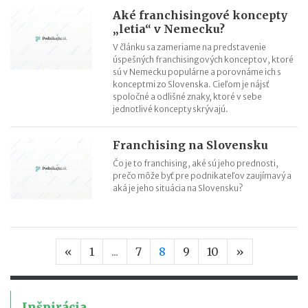
Aké franchisingové koncepty
„letia“ v Nemecku?
V článku sa zameriame na predstavenie
úspešných franchisingových konceptov, ktoré
sú v Nemecku populárne a porovnáme ich s
konceptmi zo Slovenska. Cieľom je nájsť
spoločné a odlišné znaky, ktoré v sebe
jednotlivé koncepty skrývajú.
Franchising na Slovensku
Čo je to franchising, aké sú jeho prednosti,
prečo môže byť pre podnikateľov zaujímavý a
aká je jeho situácia na Slovensku?
Predchádzajúca strana
Nasledujúca
«
1
...
7
8
9
10
»
Inšpirácia