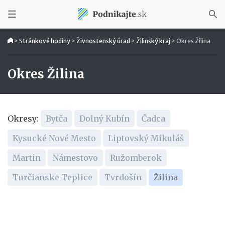
>
Stránkové hodiny
>
Živnostenský úrad
>
Žilinský kraj
>
Okres Žilina
Okres Žilina
Okresy:
Bytča
Dolný Kubín
Čadca
Kysucké Nové Mesto
Liptovský Mikuláš
Martin
Námestovo
Ružomberok
Turčianske Teplice
Tvrdošín
Žilina