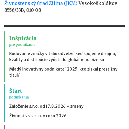
Živnostenský úrad Žilina (JKM)
Vysokoškolákov
8556/33B, 010 08
Inšpirácia
pre podnikanie
Budovanie značky v tabu odvetví: keď spojenie dizajnu,
kvality a distribúcie vyústi do globálneho biznisu
Mladý inovatívny podnikateľ 2025: kto získal prestížny
titul?
Štart
podnikania
Založenie s.r.o. od 17.8.2026 – zmeny
Živnosť vs s. r. o. v roku 2026