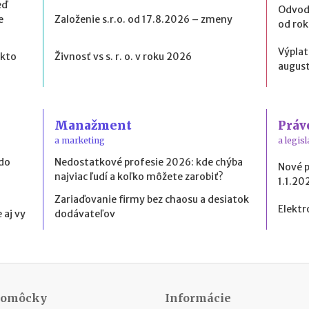
eď
Odvod
e
Založenie s.r.o. od 17.8.2026 – zmeny
od ro
Výplat
 kto
Živnosť vs s. r. o. v roku 2026
august
Manažment
Práv
a marketing
a legisl
 do
Nedostatkové profesie 2026: kde chýba
Nové 
najviac ľudí a koľko môžete zarobiť?
1.1.20
Zariaďovanie firmy bez chaosu a desiatok
Elektr
 aj vy
dodávateľov
Pomôcky
Informácie