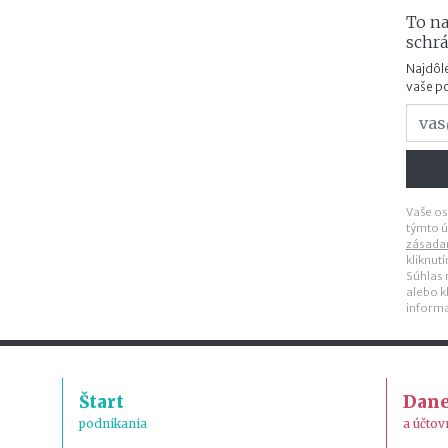
To na
schr
Najdôle
vaše p
Vaše os
týmto ú
zásada
kliknut
Súhlas
alebo k
inform
Štart
Dan
podnikania
a účtov