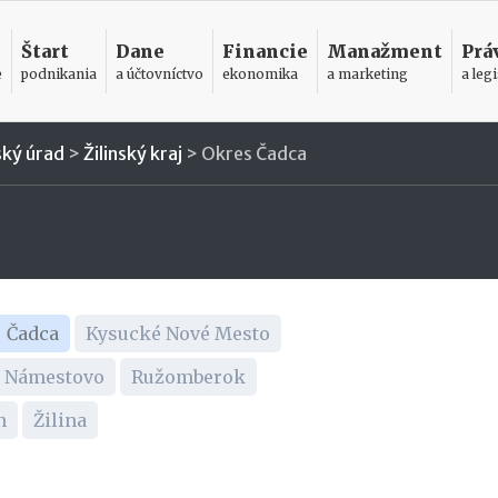
Štart
Dane
Financie
Manažment
Prá
e
podnikania
a účtovníctvo
ekonomika
a marketing
a legi
ský úrad
>
Žilinský kraj
>
Okres Čadca
Čadca
Kysucké Nové Mesto
Námestovo
Ružomberok
n
Žilina