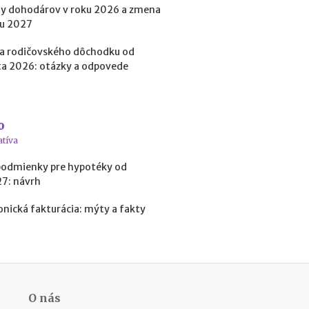
y dohodárov v roku 2026 a zmena
o
b
ku 2027
i
ť
a rodičovského dôchodku od
?
a 2026: otázky a odpovede
N
o
o
v
atíva
é
podmienky pre hypotéky od
p
27: návrh
o
d
onická fakturácia: mýty a fakty
m
i
e
n
k
y
p
O nás
r