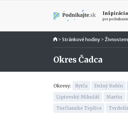
Inšpirácia
pre podnikani
>
Stránkové hodiny
>
Živnosten
Okres Čadca
Okresy:
Bytča
Dolný Kubín
Liptovský Mikuláš
Martin
Turčianske Teplice
Tvrdoší