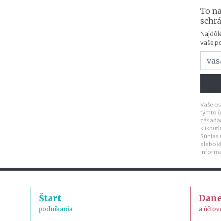
To na
schr
Najdôle
vaše p
Vaše os
týmto ú
zásada
kliknut
Súhlas
alebo k
inform
Štart
Dan
podnikania
a účtov