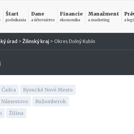
Štart
Dane
Financie
Manažment
Prá
e
podnikania
a účtovníctvo
ekonomika
a marketing
a legi
ský úrad
>
Žilinský kraj
>
Okres Dolný Kubín
n
Čadca
Kysucké Nové Mesto
Námestovo
Ružomberok
n
Žilina