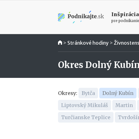
Inšpirácia
pre podnikani
>
Stránkové hodiny
>
Živnosten
Okres Dolný Kubí
Okresy:
Bytča
Dolný Kubín
Liptovský Mikuláš
Martin
Turčianske Teplice
Tvrdoší