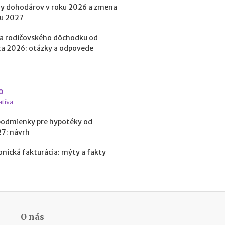
y dohodárov v roku 2026 a zmena
o
b
ku 2027
i
ť
a rodičovského dôchodku od
?
a 2026: otázky a odpovede
N
o
o
v
atíva
é
podmienky pre hypotéky od
p
27: návrh
o
d
onická fakturácia: mýty a fakty
m
i
e
n
k
y
p
O nás
r