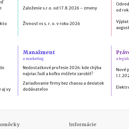
eď
Odvod
e
Založenie s.r.o. od 17.8.2026 – zmeny
od ro
Výplat
 kto
Živnosť vs s. r. o. v roku 2026
august
Manažment
Práv
a marketing
a legisl
 do
Nedostatkové profesie 2026: kde chýba
Nové 
najviac ľudí a koľko môžete zarobiť?
1.1.20
Zariaďovanie firmy bez chaosu a desiatok
Elektr
 aj vy
dodávateľov
Pomôcky
Informácie