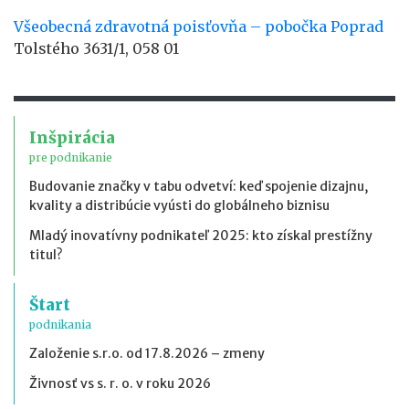
Všeobecná zdravotná poisťovňa – pobočka Poprad
Tolstého 3631/1, 058 01
Inšpirácia
pre podnikanie
Budovanie značky v tabu odvetví: keď spojenie dizajnu,
kvality a distribúcie vyústi do globálneho biznisu
Mladý inovatívny podnikateľ 2025: kto získal prestížny
titul?
Štart
podnikania
Založenie s.r.o. od 17.8.2026 – zmeny
Živnosť vs s. r. o. v roku 2026