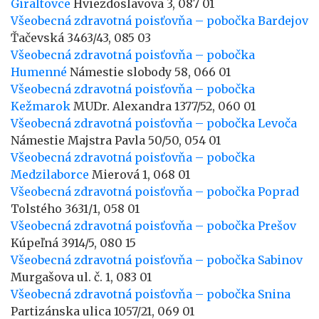
Giraltovce
Hviezdoslavova 3, 087 01
Všeobecná zdravotná poisťovňa – pobočka Bardejov
Ťačevská 3463/43, 085 03
Všeobecná zdravotná poisťovňa – pobočka
Humenné
Námestie slobody 58, 066 01
Všeobecná zdravotná poisťovňa – pobočka
Kežmarok
MUDr. Alexandra 1377/52, 060 01
Všeobecná zdravotná poisťovňa – pobočka Levoča
Námestie Majstra Pavla 50/50, 054 01
Všeobecná zdravotná poisťovňa – pobočka
Medzilaborce
Mierová 1, 068 01
Všeobecná zdravotná poisťovňa – pobočka Poprad
Tolstého 3631/1, 058 01
Všeobecná zdravotná poisťovňa – pobočka Prešov
Kúpeľná 3914/5, 080 15
Všeobecná zdravotná poisťovňa – pobočka Sabinov
Murgašova ul. č. 1, 083 01
Všeobecná zdravotná poisťovňa – pobočka Snina
Partizánska ulica 1057/21, 069 01