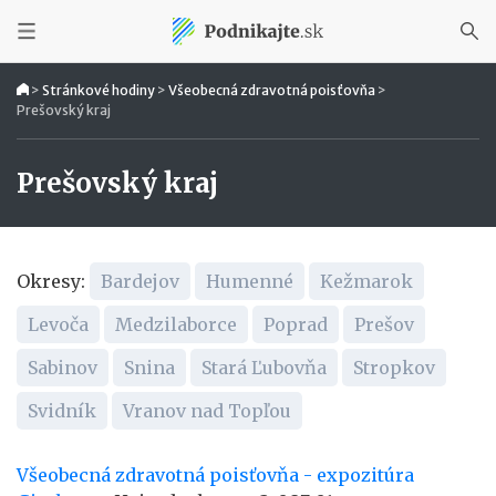
>
Stránkové hodiny
>
Všeobecná zdravotná poisťovňa
>
Prešovský kraj
Prešovský kraj
Okresy:
Bardejov
Humenné
Kežmarok
Levoča
Medzilaborce
Poprad
Prešov
Sabinov
Snina
Stará Ľubovňa
Stropkov
Svidník
Vranov nad Topľou
Všeobecná zdravotná poisťovňa - expozitúra