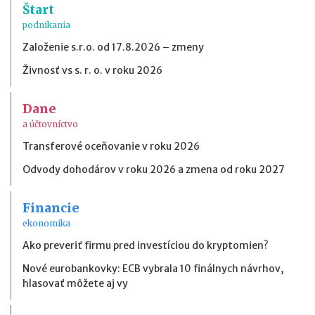
Štart
podnikania
Založenie s.r.o. od 17.8.2026 – zmeny
Živnosť vs s. r. o. v roku 2026
Dane
a účtovníctvo
Transferové oceňovanie v roku 2026
Odvody dohodárov v roku 2026 a zmena od roku 2027
Financie
ekonomika
Ako preveriť firmu pred investíciou do kryptomien?
Nové eurobankovky: ECB vybrala 10 finálnych návrhov,
hlasovať môžete aj vy