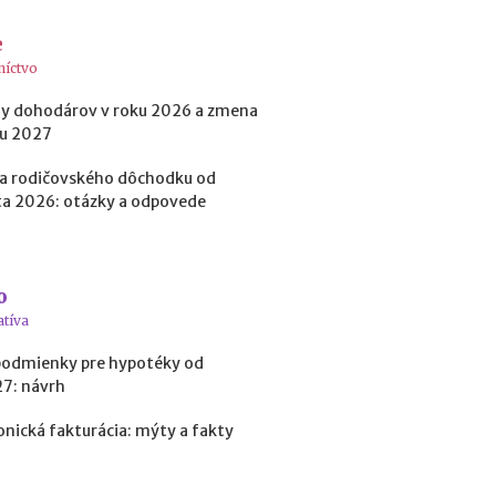
t
o
e
k
níctvo
?
y dohodárov v roku 2026 a zmena
ku 2027
N
a rodičovského dôchodku od
e
a 2026: otázky a odpovede
d
o
s
t
a
o
t
atíva
k
o
podmienky pre hypotéky od
v
27: návrh
é
p
onická fakturácia: mýty a fakty
r
o
f