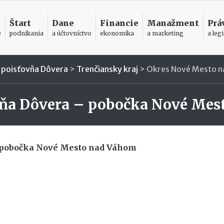
Štart
Dane
Financie
Manažment
Prá
e
podnikania
a účtovníctvo
ekonomika
a marketing
a legi
 poisťovňa Dôvera
>
Trenčiansky kraj
>
Okres Nové Mesto 
vňa Dôvera – pobočka Nové Mes
– pobočka Nové Mesto nad Váhom