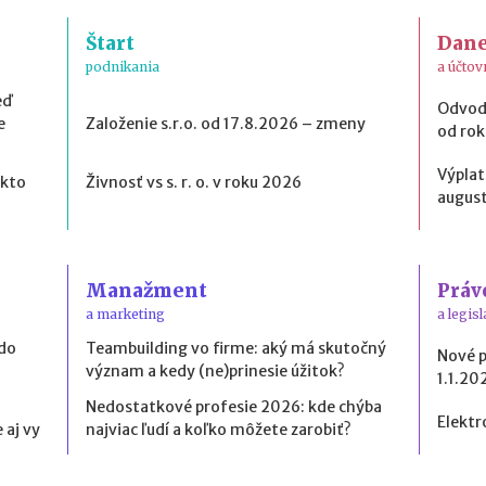
Štart
Dan
podnikania
a účtov
eď
Odvod
e
Založenie s.r.o. od 17.8.2026 – zmeny
od ro
Výplat
 kto
Živnosť vs s. r. o. v roku 2026
august
Manažment
Práv
a marketing
a legisl
 do
Teambuilding vo firme: aký má skutočný
Nové 
význam a kedy (ne)prinesie úžitok?
1.1.20
Nedostatkové profesie 2026: kde chýba
Elektr
 aj vy
najviac ľudí a koľko môžete zarobiť?