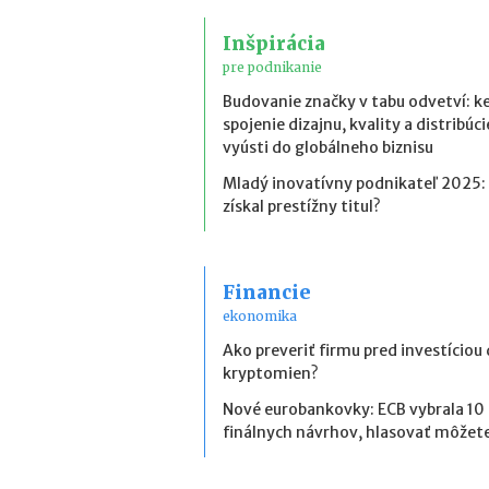
Inšpirácia
pre podnikanie
Budovanie značky v tabu odvetví: k
spojenie dizajnu, kvality a distribúci
vyústi do globálneho biznisu
Mladý inovatívny podnikateľ 2025:
získal prestížny titul?
Financie
ekonomika
Ako preveriť firmu pred investíciou
kryptomien?
Nové eurobankovky: ECB vybrala 10
finálnych návrhov, hlasovať môžete