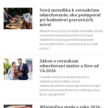
SaVzdelaj.sk
Revolúcia v doručovaní listov: výdajné boxy už nie sú len pre
Nová metodika k rovnakému
balíky, poštu si vyzdvihnete kedykoľvek
odmeňovaniu: ako postupovať
pri hodnotení pracovných
Efektívny rast v roku 2026: Objavte potenciál AI aj na Kaufland
miest
online trhovisku
Ministerstvo práce zverejnilo metodiku, ktorá
Black Friday: Ako môžu slovenskí predajcovia využiť nákupnú
má zamestnávateľom pomôcť nastaviť
horúčku naplno?
objektívne a transparentné hodnotenie
pracovných miest. Čo prináša a na čo si dať
Najsilnejšia predvianočná sezóna: 5 krokov k vyšším tržbám
pozor?
Zákon o rovnakom
odmeňovaní mužov a žien od
7.6.2026
Posilniť rovnosť a transparentnosť v
odmeňovaní má zákon, ktorý
zamestnávateľom stanovuje viacero nových
povinností a zamestnancom rozširuje práva.
Na čo sa pripraviť?
Minimálna mzda v roku 2026 -