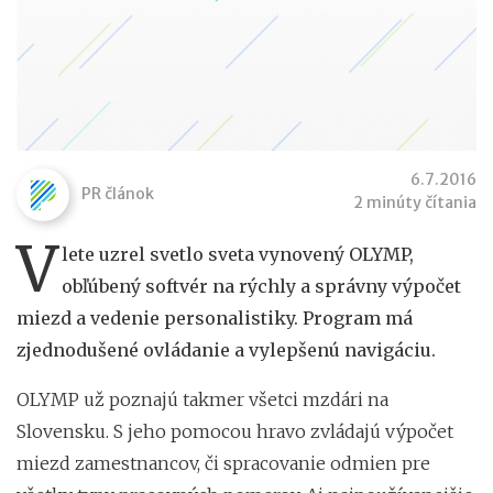
6.7.2016
PR článok
2 minúty čítania
V
lete uzrel svetlo sveta vynovený OLYMP,
obľúbený softvér na rýchly a správny výpočet
miezd a vedenie personalistiky. Program má
zjednodušené ovládanie a vylepšenú navigáciu.
OLYMP už poznajú takmer všetci mzdári na
Slovensku. S jeho pomocou hravo zvládajú výpočet
miezd zamestnancov, či spracovanie odmien pre