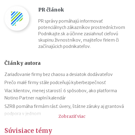
PR článok
PR správy pomáhajú informovať
potenciálnych zákazníkov prostredníctvom
Podnikajte.sk a účinne zasiahnuť cieľovú
skupinu živnostníkov, majiteľov firiem či
začínajúcich podnikateľov.
Články autora
Zariaďovanie firmy bez chaosu a desiatok dodávateľov
Prečo malé firmy stále podceňujú kyberbezpečnosť
Viac klientov, menej starostí: 6 spôsobov, ako platforma
Notino Partner naplní kalendár
SZRB pomáha firmám rásť: úvery, štátne záruky aj grantová
podpora v jednom
Zobraziť viac
SZRB ponúka úvery, pri ktorých vám štát vráti časť investície
Súvisiace témy
Časté chyby v účtovníctve a ako sa im vyhnúť vďaka