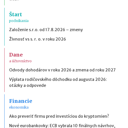
Štart
podnikania
Založenie s.r.o. od 17.8.2026 – zmeny
Živnosť vs s. r. o. v roku 2026
Dane
a účtovníctvo
Odvody dohodárov v roku 2026 a zmena od roku 2027
Výplata rodičovského dôchodku od augusta 2026:
otázky a odpovede
Financie
ekonomika
Ako preveriť firmu pred investíciou do kryptomien?
Nové eurobankovky: ECB vybrala 10 finálnych návrhov,