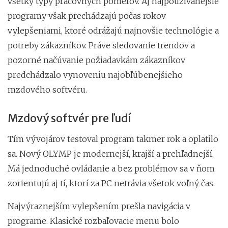
všetky typy pracovných pomerov. Aj najpoužívanejšie
programy však prechádzajú počas rokov
vylepšeniami, ktoré odrážajú najnovšie technológie a
potreby zákazníkov. Práve sledovanie trendov a
pozorné načúvanie požiadavkám zákazníkov
predchádzalo vynoveniu najobľúbenejšieho
mzdového softvéru.
Mzdový softvér pre ľudí
Tím vývojárov testoval program takmer rok a oplatilo
sa. Nový OLYMP je modernejší, krajší a prehľadnejší.
Má jednoduché ovládanie a bez problémov sa v ňom
zorientujú aj tí, ktorí za PC netrávia všetok voľný čas.
Najvýraznejším vylepšením prešla navigácia v
programe. Klasické rozbaľovacie menu bolo