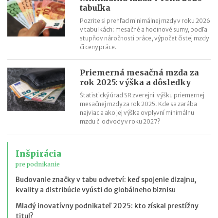
tabuľka
Pozrite si prehľad minimálnej mzdy v roku 2026
v tabuľkách: mesačné a hodinové sumy, podľa
stupňov náročnosti práce, výpočet čistej mzdy
či ceny práce.
Priemerná mesačná mzda za
rok 2025: výška a dôsledky
Štatistický úrad SR zverejnil výšku priemernej
mesačnej mzdy za rok 2025. Kde sa zarába
najviac a ako jej výška ovplyvní minimálnu
mzdu či odvody v roku 2027?
Inšpirácia
pre podnikanie
Budovanie značky v tabu odvetví: keď spojenie dizajnu,
kvality a distribúcie vyústi do globálneho biznisu
Mladý inovatívny podnikateľ 2025: kto získal prestížny
titul?