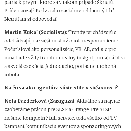
patria k prvým, ktoré sa v takom prípade škrtajú.
Príde naozaj? Kedy a ako zasiahne reklamný trh?
Netrúfam si odpovedať.
Martin Kukoľ (Socialists):
Trendy prichádzajú a
odchádzajú, na väčšinu si už o rok nespomenieme.
Počuť slová ako personalizácia, VR, AR, atď, ale pre
mňa bude vždy trendom reálny insight, funkčná idea
a skvelá exekúcia. Jednoducho, poriadne urobená
robota.
Na čo sa ako agentúra sústredite v súčasnosti?
Nela Pazderková (Zaraguza):
Aktuálne sa najviac
zaoberáme prácou pre SLSP a Orange. Pre SLSP
riešime kompletný full service, teda všetko od TV
kampaní, komunikáciu eventov a sponzoringových