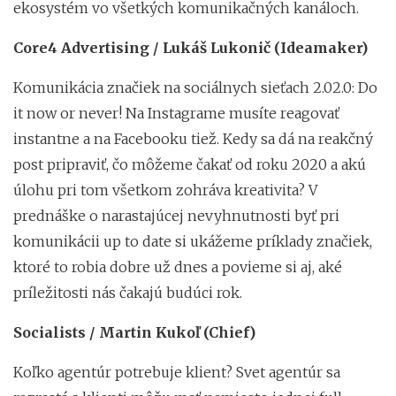
ekosystém vo všetkých komunikačných kanáloch.
Core4 Advertising / Lukáš Lukonič (Ideamaker)
Komunikácia značiek na sociálnych sieťach 2.02.0: Do
it now or never! Na Instagrame musíte reagovať
instantne a na Facebooku tiež. Kedy sa dá na reakčný
post pripraviť, čo môžeme čakať od roku 2020 a akú
úlohu pri tom všetkom zohráva kreativita? V
prednáške o narastajúcej nevyhnutnosti byť pri
komunikácii up to date si ukážeme príklady značiek,
ktoré to robia dobre už dnes a povieme si aj, aké
príležitosti nás čakajú budúci rok.
Socialists / Martin Kukoľ (Chief)
Koľko agentúr potrebuje klient? Svet agentúr sa