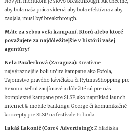
Novým merítkom je slovo breakthrough. Ak chceme,
aby bola naša práca videná, aby bola efektívna a aby
zaujala, musí byť breakthrough.
Máte za sebou veľa kampaní. Ktorú alebo ktoré
považujete za najdôležitejšie v histórii vašej
agentúry?
Nela Pazderková (Zaraguza):
Kreatívne
najvýraznejšie boli určite kampane ako Fofola,
Tajomstvo pravého kávičkára, či RytmusShopping pre
Rexonu. Veľmi zaujímavé a dôležité sú pre nás
komplexné kampane pre SLSP, ako napríklad launch
internet & mobile bankingu George či komunikačné
koncepty pre SLSP na festivale Pohoda.
Lukáš Lukonič (Core4 Advertising):
Z hľadiska