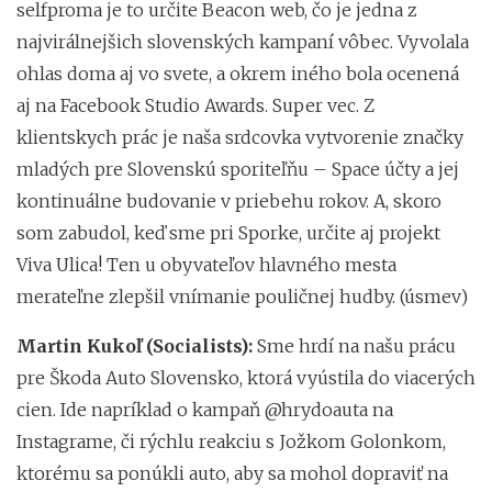
selfproma je to určite Beacon web, čo je jedna z
najvirálnejšich slovenských kampaní vôbec. Vyvolala
ohlas doma aj vo svete, a okrem iného bola ocenená
aj na Facebook Studio Awards. Super vec. Z
klientskych prác je naša srdcovka vytvorenie značky
mladých pre Slovenskú sporiteľňu – Space účty a jej
kontinuálne budovanie v priebehu rokov. A, skoro
som zabudol, keď sme pri Sporke, určite aj projekt
Viva Ulica! Ten u obyvateľov hlavného mesta
merateľne zlepšil vnímanie pouličnej hudby. (úsmev)
Martin Kukoľ (Socialists):
Sme hrdí na našu prácu
pre Škoda Auto Slovensko, ktorá vyústila do viacerých
cien. Ide napríklad o kampaň @hrydoauta na
Instagrame, či rýchlu reakciu s Jožkom Golonkom,
ktorému sa ponúkli auto, aby sa mohol dopraviť na