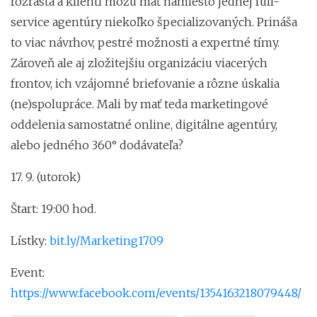
rozrastá a klienti môžu mať namiesto jednej full-
service agentúry niekoľko špecializovaných. Prináša
to viac návrhov, pestré možnosti a expertné tímy.
Zároveň ale aj zložitejšiu organizáciu viacerých
frontov, ich vzájomné briefovanie a rôzne úskalia
(ne)spolupráce. Mali by mať teda marketingové
oddelenia samostatné online, digitálne agentúry,
alebo jedného 360° dodávateľa?
17. 9. (utorok)
Štart: 19:00 hod.
Lístky:
bit.ly/Marketing1709
Event:
https://www.facebook.com/events/1354163218079448/