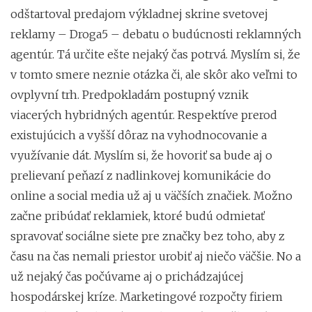
odštartoval predajom výkladnej skrine svetovej
reklamy – Droga5 – debatu o budúcnosti reklamných
agentúr. Tá určite ešte nejaký čas potrvá. Myslím si, že
v tomto smere neznie otázka či, ale skôr ako veľmi to
ovplyvní trh. Predpokladám postupný vznik
viacerých hybridných agentúr. Respektíve prerod
existujúcich a vyšší dôraz na vyhodnocovanie a
využívanie dát. Myslím si, že hovoriť sa bude aj o
prelievaní peňazí z nadlinkovej komunikácie do
online a social media už aj u väčších značiek. Možno
začne pribúdať reklamiek, ktoré budú odmietať
spravovať sociálne siete pre značky bez toho, aby z
času na čas nemali priestor urobiť aj niečo väčšie. No a
už nejaký čas počúvame aj o prichádzajúcej
hospodárskej kríze. Marketingové rozpočty firiem