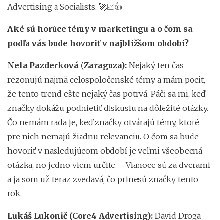
Advertising a Socialists. 🚀📈👍
Aké sú horúce témy v marketingu a o čom sa
podľa vás bude hovoriť v najbližšom období?
Nela Pazderková (Zaraguza):
Nejaký ten čas
rezonujú najmä celospoločenské témy a mám pocit,
že tento trend ešte nejaký čas potrvá. Páči sa mi, keď
značky dokážu podnietiť diskusiu na dôležité otázky.
Čo nemám rada je, keď značky otvárajú témy, ktoré
pre nich nemajú žiadnu relevanciu. O čom sa bude
hovoriť v nasledujúcom období je veľmi všeobecná
otázka, no jedno viem určite – Vianoce sú za dverami
a ja som už teraz zvedavá, čo prinesú značky tento
rok.
Lukáš Lukonič (Core4 Advertising):
David Droga