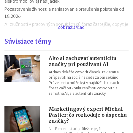
elektromobilov aj nabíjačiek
Pozastavenie živnosti a nahlasovanie prerušenia poistenia od
1.8.2026
AI zručnosti v pracovných ponukách sú čoraz častejšie, dopyt je
Zobraziť viac
aj mimo IT
Návrat z dovolenky mimo EÚ: čo si možno priniesť bez platenia
Súvisiace témy
daní a cla
Nové pravidlá EÚ v leteckej doprave: zlepšenie práv pre
Ako si zachovať autenticitu
cestujúcich
značky pri používaní AI
Riziká lacného „značkového“ tovaru: strata peňazí aj ohrozenie
AI dnes dokáže vytvoriť článok, reklamu aj
zdravia
príspevok na sociálne siete za pár sekúnd.
Práve preto môže byť v najbližších rokoch
Nové pravidlá kontroly PZP od 1.8.2026
čoraz väčšou konkurenčnou výhodou nie
Nárok na daňový bonus či platenie poistného: pravidlá a
samotná AI, ale autenticita značky.
termíny po skončení školského roka
OČR cez letné prázdniny a zmena tlačiva v roku 2026
Marketingový expert Michal
Pastier: čo rozhoduje o úspechu
značky?
Nadšenie nestačí, dôležité je, či