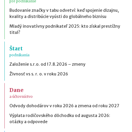
pre podnikanie
Budovanie značky v tabu odvetví: keď spojenie dizajnu,
kvality a distribúcie vyústi do globálneho biznisu
Mladý inovatívny podnikateľ 2025: kto získal prestížny
titul?
Štart
podnikania
Založenie s.r.o. od 17.8.2026 – zmeny
Živnosť vs s. r. o. v roku 2026
Dane
a účtovníctvo
Odvody dohodárov v roku 2026 a zmena od roku 2027
Výplata rodičovského dôchodku od augusta 2026:
otázky a odpovede