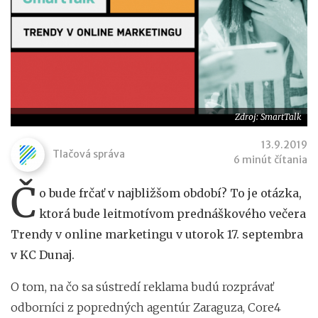
Zdroj: SmartTalk
13.9.2019
Tlačová správa
6 minút čítania
Č
o bude frčať v najbližšom období? To je otázka,
ktorá bude leitmotívom prednáškového večera
Trendy v online marketingu v utorok 17. septembra
v KC Dunaj.
O tom, na čo sa sústredí reklama budú rozprávať
odborníci z popredných agentúr Zaraguza, Core4