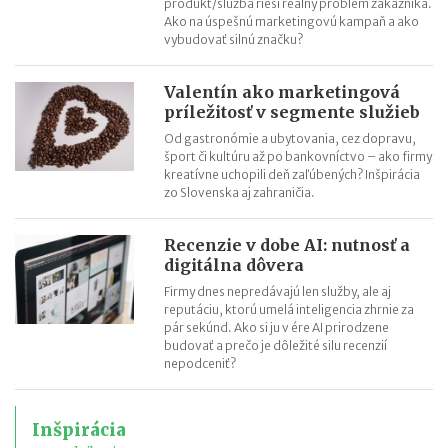
produkt/služba rieši reálny problém zákazníka.
Ako na úspešnú marketingovú kampaň a ako
vybudovať silnú značku?
Valentín ako marketingová
príležitosť v segmente služieb
Od gastronómie a ubytovania, cez dopravu,
šport či kultúru až po bankovníctvo – ako firmy
kreatívne uchopili deň zaľúbených? Inšpirácia
zo Slovenska aj zahraničia.
Recenzie v dobe AI: nutnosť a
digitálna dôvera
Firmy dnes nepredávajú len služby, ale aj
reputáciu, ktorú umelá inteligencia zhrnie za
pár sekúnd. Ako si ju v ére AI prirodzene
budovať a prečo je dôležité silu recenzií
nepodceniť?
Inšpirácia