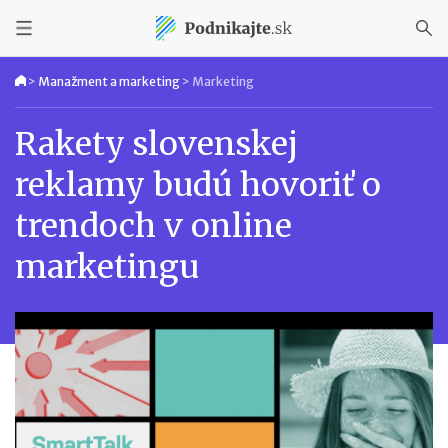
>
Manažment a marketing
>
Marketing
Rakety slovenskej
reklamy budú hovoriť o
trendoch v online
marketingu