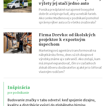
výlety jej stačí jedno auto
Ponúka predplatné na tajomné boxy plné
dobrôt a inšpiruje ľudí, aby sa nebáli farieb.
Ako Lenke Madlenovej v podnikaní pomohol
správny výber auta a čo všetko zvažovala?
Firma Drevko: od školských
projektov k exportným
úspechom
Marketingovú agentúru transformovali na
nábytkársku firmu, dnes sú ich dizajnové
výrobky známe aj v zahraničí. Ako zisťujú, kam
má zmysel expandovať, čím si v začiatkoch
získali dôveru dodávateľov aj aké je to šéfovať
vlastným rodičom?
Inšpirácia
pre podnikanie
Budovanie značky v tabu odvetví: keď spojenie dizajnu,
kvality a distribúcie vyústi do globálneho biznisu