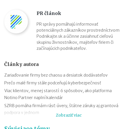
PR článok
PR správy pomáhajú informovať
potenciálnych zákazníkov prostredníctvom
Podnikajte.sk a účinne zasiahnuť cieľovú
skupinu živnostníkov, majiteľov firiem či
začínajúcich podnikateľov.
Články autora
Zariaďovanie firmy bez chaosu a desiatok dodávateľov
Prečo malé firmy stále podceňujú kyberbezpečnosť
Viac klientov, menej starostí: 6 spôsobov, ako platforma
Notino Partner naplní kalendár
SZRB pomáha firmám rásť: úvery, štátne záruky aj grantová
podpora v jednom
Zobraziť viac
SZRB ponúka úvery, pri ktorých vám štát vráti časť investície
Súvisiace témy
Časté chyby v účtovníctve a ako sa im vyhnúť vďaka