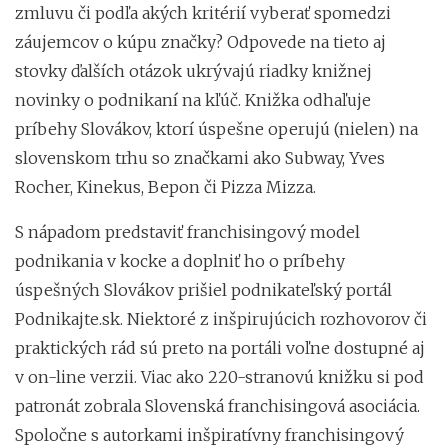
zmluvu či podľa akých kritérií vyberať spomedzi
záujemcov o kúpu značky? Odpovede na tieto aj
stovky ďalších otázok ukrývajú riadky knižnej
novinky o podnikaní na kľúč. Knižka odhaľuje
príbehy Slovákov, ktorí úspešne operujú (nielen) na
slovenskom trhu so značkami ako Subway, Yves
Rocher, Kinekus, Bepon či Pizza Mizza.
S nápadom predstaviť franchisingový model
podnikania v kocke a doplniť ho o príbehy
úspešných Slovákov prišiel podnikateľský portál
Podnikajte.sk. Niektoré z inšpirujúcich rozhovorov či
praktických rád sú preto na portáli voľne dostupné aj
v on-line verzii. Viac ako 220-stranovú knižku si pod
patronát zobrala Slovenská franchisingová asociácia.
Spoločne s autorkami inšpiratívny franchisingový