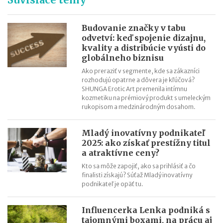
SaVzdelaj.sk
Revolúcia v doručovaní listov: výdajné boxy už nie sú len pre
Budovanie značky v tabu
balíky, poštu si vyzdvihnete kedykoľvek
odvetví: keď spojenie dizajnu,
kvality a distribúcie vyústi do
Efektívny rast v roku 2026: Objavte potenciál AI aj na Kaufland
globálneho biznisu
online trhovisku
Ako preraziť v segmente, kde sa zákazníci
Black Friday: Ako môžu slovenskí predajcovia využiť nákupnú
rozhodujú opatrne a dôvera je kľúčová?
horúčku naplno?
SHUNGA Erotic Art premenila intímnu
kozmetiku na prémiový produkt s umeleckým
Najsilnejšia predvianočná sezóna: 5 krokov k vyšším tržbám
rukopisom a medzinárodným dosahom.
Mladý inovatívny podnikateľ
2025: ako získať prestížny titul
a atraktívne ceny?
Kto sa môže zapojiť, ako sa prihlásiť a čo
finalisti získajú? Súťaž Mladý inovatívny
podnikateľ je opäť tu.
Influencerka Lenka podniká s
tajomnými boxami, na prácu aj