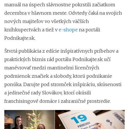
manuál na úspech slávnostne pokrstili začiatkom
decembra v hlavnom meste. Odvtedy čaká na svojich
nových majiteľov vo všetkých väčších
kníhkupectvách a tiež v
e-shope
na portáli
Podnikajte.sk.
Štvrtá publikácia z edície inšpiratívnych príbehov a
praktických biznis rád portálu Podnikajte.sk učí
manévrovať medzi mantinelmi licenčných
podmienok značiek a slobody, ktorú podnikanie
ponúka. Darujte pod stromček inšpiráciu, skúsenosti
a jedinečné rady Slovákov, ktorí okúsili
franchisingové domáce i zahraničné prostredie.