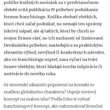
poličke knižných noviniek sa v predvianočnom
období ocitá publikácia 19 príbehov podnikania
formou franchisingu. Knižka obohatí všetkých,
ktorí chcú začať podnikať, no nemajú ten správny
iskrivý nápad, ale aj takých, ktorí by chceli so
svojou firmou rásť, no ich možnosti sú limitované.
Devätnástka príbehov, nasledujúca za praktickým
zhrnutím výhod, nevýhod či konkrétnych návodov,
ako vo franchisingu uspieť, zasa vyčarí na tvári
úsmev všetkým, ktorí hľadajú trochu inšpirácie či
motivácie do nového roka.
Sú slovenskí zákazníci pripravení na kontakt so
značkou globálneho charakteru? Uspeje svetový
koncept na malom trhu? Podľa čoho si vybrať
franchisingový koncept, ako naformulovať licenčnú