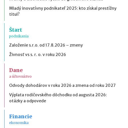
Mladý inovatívny podnikateľ 2025: kto získal prestížny
titul?
Štart
podnikania
Založenie s.r.o. od 17.8.2026 – zmeny
Živnosť vs s. r. o. v roku 2026
Dane
a účtovníctvo
Odvody dohodárov v roku 2026 a zmena od roku 2027
Výplata rodičovského dôchodku od augusta 2026:
otázky a odpovede
Financie
ekonomika