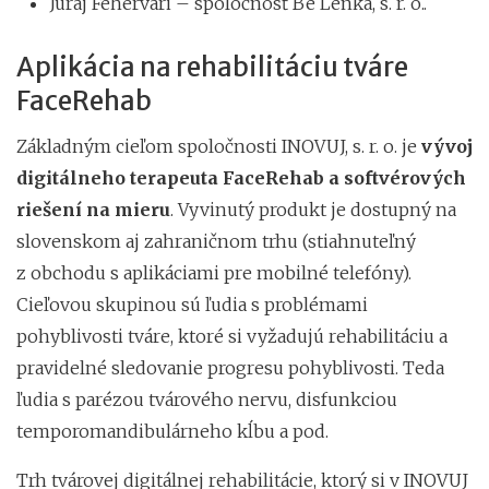
Juraj Fehervari – spoločnosť Be Lenka, s. r. o..
Aplikácia na rehabilitáciu tváre
FaceRehab
Základným cieľom spoločnosti INOVUJ, s. r. o. je
vývoj
digitálneho terapeuta FaceRehab a softvérových
riešení na mieru
. Vyvinutý produkt je dostupný na
slovenskom aj zahraničnom trhu (stiahnuteľný
z obchodu s aplikáciami pre mobilné telefóny).
Cieľovou skupinou sú ľudia s problémami
pohyblivosti tváre, ktoré si vyžadujú rehabilitáciu a
pravidelné sledovanie progresu pohyblivosti. Teda
ľudia s parézou tvárového nervu, disfunkciou
temporomandibulárneho kĺbu a pod.
Trh tvárovej digitálnej rehabilitácie, ktorý si v INOVUJ