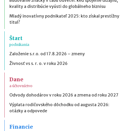
Budovanie značky v tabu odvetví: keď spojenie dizajnu,
kvality a distribúcie vyústi do globálneho biznisu
Mladý inovatívny podnikateľ 2025: kto získal prestížny
titul?
Štart
podnikania
Založenie s.r.o. od 17.8.2026 – zmeny
Živnosť vs s. r. o. v roku 2026
Dane
a účtovníctvo
Odvody dohodárov v roku 2026 a zmena od roku 2027
Výplata rodičovského dôchodku od augusta 2026:
otázky a odpovede
Financie