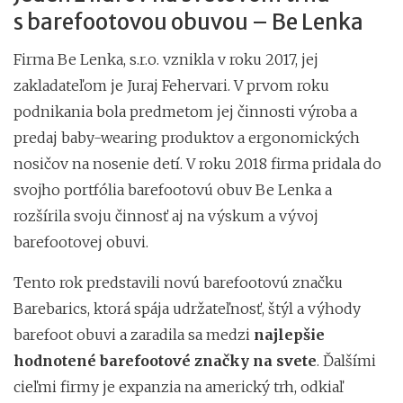
s barefootovou obuvou – Be Lenka
Firma Be Lenka, s.r.o. vznikla v roku 2017, jej
zakladateľom je Juraj Fehervari. V prvom roku
podnikania bola predmetom jej činnosti výroba a
predaj baby-wearing produktov a ergonomických
nosičov na nosenie detí. V roku 2018 firma pridala do
svojho portfólia barefootovú obuv Be Lenka a
rozšírila svoju činnosť aj na výskum a vývoj
barefootovej obuvi.
Tento rok predstavili novú barefootovú značku
Barebarics, ktorá spája udržateľnosť, štýl a výhody
barefoot obuvi a zaradila sa medzi
najlepšie
hodnotené barefootové značky na svete
. Ďalšími
cieľmi firmy je expanzia na americký trh, odkiaľ