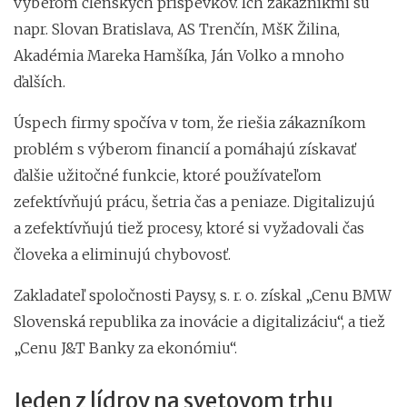
výberom členských príspevkov. Ich zákazníkmi sú
napr. Slovan Bratislava, AS Trenčín, MšK Žilina,
Akadémia Mareka Hamšíka, Ján Volko a mnoho
ďalších.
Úspech firmy spočíva v tom, že riešia zákazníkom
problém s výberom financií a pomáhajú získavať
ďalšie užitočné funkcie, ktoré používateľom
zefektívňujú prácu, šetria čas a peniaze. Digitalizujú
a zefektívňujú tiež procesy, ktoré si vyžadovali čas
človeka a eliminujú chybovosť.
Zakladateľ spoločnosti Paysy, s. r. o. získal „Cenu BMW
Slovenská republika za inovácie a digitalizáciu“, a tiež
„Cenu J&T Banky za ekonómiu“.
Jeden z lídrov na svetovom trhu