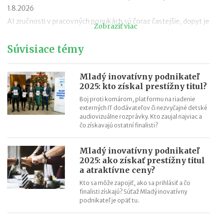
1.8.2026
AI zručnosti v pracovných ponukách sú čoraz častejšie, dopyt je
Zobraziť viac
aj mimo IT
Návrat z dovolenky mimo EÚ: čo si možno priniesť bez platenia
Súvisiace témy
daní a cla
Nové pravidlá EÚ v leteckej doprave: zlepšenie práv pre
Mladý inovatívny podnikateľ
cestujúcich
2025: kto získal prestížny titul?
Riziká lacného „značkového“ tovaru: strata peňazí aj ohrozenie
Boj proti komárom, platformu na riadenie
zdravia
externých IT dodávateľov či nezvyčajné detské
audiovizuálne rozprávky. Kto zaujal najviac a
Nové pravidlá kontroly PZP od 1.8.2026
čo získavajú ostatní finalisti?
Nárok na daňový bonus či platenie poistného: pravidlá a
termíny po skončení školského roka
Mladý inovatívny podnikateľ
OČR cez letné prázdniny a zmena tlačiva v roku 2026
2025: ako získať prestížny titul
a atraktívne ceny?
Kto sa môže zapojiť, ako sa prihlásiť a čo
finalisti získajú? Súťaž Mladý inovatívny
podnikateľ je opäť tu.