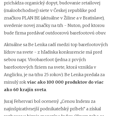
prichádza organický dopyt, budovanie retailovej
(maloobchodnej) siete v Českej republike pod
značkou PLAN BE (aktuálne v Žiline a v Bratislave),
uvedenie novej značky na trh - Nuton, pod ktorou
bude firma predávať outdoorovú barefootovú obuv.
Aktuálne sa Be Lenka radí medzi top barefootových
lídrov na svete - z hľadiska konkurencie má pred
sebou napr. Vivobarefoot (jedna z prvých
barefootových firiem na svete, ktorá vznikla v
Anglicku, je na trhu 25 rokov). Be Lenka predala za
minulý rok
viac ako 100 000 produktov do viac
ako 60 krajín sveta
.
Juraj Fehervari bol ocenený „Cenou Indexu za
najinšpiratívnejší podnikateľský príbeh“ a získal