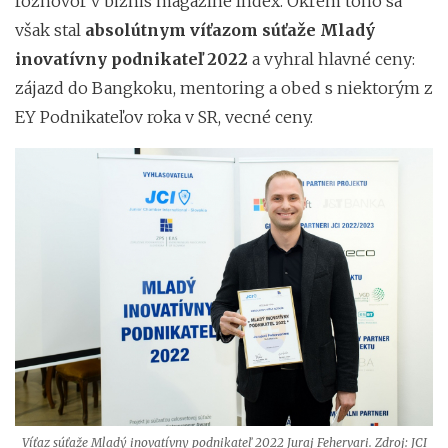
rozhovor v biznis magazíne Index. Okrem toho sa
však stal
absolútnym víťazom súťaže Mladý
inovatívny podnikateľ 2022
a vyhral hlavné ceny:
zájazd do Bangkoku, mentoring a obed s niektorým z
EY Podnikateľov roka v SR, vecné ceny.
Víťaz súťaže Mladý inovatívny podnikateľ 2022 Juraj Fehervari. Zdroj: JCI