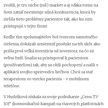
zvolili, je tzv. niche (niš) market a aj vďaka tomu na
ňom zatiaľ neexistuje silná konkurencia, ktorá by
riešila tieto problémy pacientov tak, ako ku nim
pristupujú v tejto firme.
Keďže tím spolumajiteľov bol tvorcom samotného
riešenia, dokázali umiestniť produkt na trh skôr ako
prišla prvá veľká investícia od investora, na čo sú
veľmi hrdí. Snažia sa pristupovať k pacientom
(používateľom) tak, aby sa cítili pochopení a našli v
aplikácii svojho sprievodcu liečbou. Chcú sa stať
terapeutom vo vrecku pacienta - v mobilnom
telefóne.
V. Hudzíková získala za svoje podnikanie „Cenu TV
JOJ“ (komunikačnú kampaň na viacerých platformách