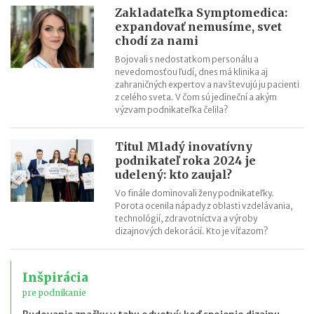
Zakladateľka Symptomedica:
expandovať nemusíme, svet
chodí za nami
Bojovali s nedostatkom personálu a
nevedomosťou ľudí, dnes má klinika aj
zahraničných expertov a navštevujú ju pacienti
z celého sveta. V čom sú jedineční a akým
výzvam podnikateľka čelila?
Titul Mladý inovatívny
podnikateľ roka 2024 je
udelený: kto zaujal?
Vo finále dominovali ženy podnikateľky.
Porota ocenila nápady z oblasti vzdelávania,
technológií, zdravotníctva a výroby
dizajnových dekorácií. Kto je víťazom?
Inšpirácia
pre podnikanie