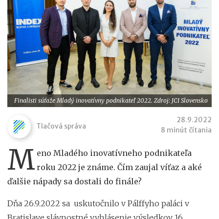
Finalisti súťaže Mladý inovatívny podnikateľ 2022. Zdroj: JCI Slovensko
28.9.2022
Tlačová správa
8 minút čítania
M
eno Mladého inovatívneho podnikateľa
roku 2022 je známe. Čím zaujal víťaz a aké
ďalšie nápady sa dostali do finále?
Dňa 26.9.2022 sa uskutočnilo v Pálffyho paláci v
Bratislave slávnostné vyhlásenie výsledkov 16.