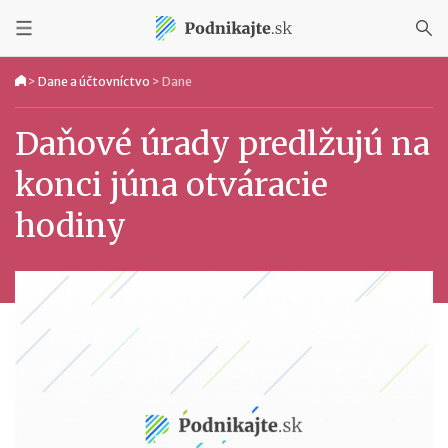
>
Dane a účtovníctvo
>
Dane
Daňové úrady predlžujú na
konci júna otváracie
hodiny