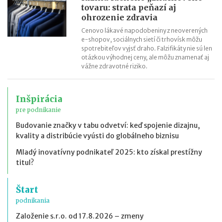
tovaru: strata peňazí aj
ohrozenie zdravia
Cenovo lákavé napodobeniny z neoverených
e-shopov, sociálnych sietí či trhovísk môžu
spotrebiteľov vyjsť draho. Falzifikáty nie sú len
otázkou výhodnej ceny, ale môžu znamenať aj
vážne zdravotné riziko.
Inšpirácia
pre podnikanie
Budovanie značky v tabu odvetví: keď spojenie dizajnu,
kvality a distribúcie vyústi do globálneho biznisu
Mladý inovatívny podnikateľ 2025: kto získal prestížny
titul?
Štart
podnikania
Založenie s.r.o. od 17.8.2026 – zmeny