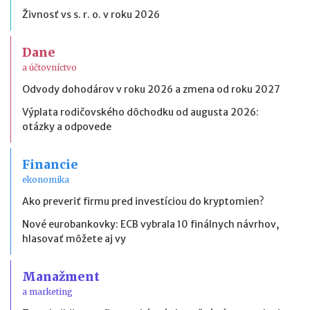
Živnosť vs s. r. o. v roku 2026
Dane
a účtovníctvo
Odvody dohodárov v roku 2026 a zmena od roku 2027
Výplata rodičovského dôchodku od augusta 2026:
otázky a odpovede
Financie
ekonomika
Ako preveriť firmu pred investíciou do kryptomien?
Nové eurobankovky: ECB vybrala 10 finálnych návrhov,
hlasovať môžete aj vy
Manažment
a marketing