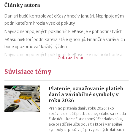
Články autora
Daniari budú kontrolovať eKasy hneď v januári. Nepripojeným
podnikateľom hrozia vysoké pokuty
Najviac nepripojených pokladníc k eKase je v pohostinstvách
eKasu niektorí podnikatelia stále ignorujú. Finančná správa ich
bude upozorňovať každý týždeň
Najviac nepripojených pokladníc k eKase je v maloobchode a
Zobraziť viac
službách
80 tisíc pokladníc ešte nie je pripojených na ekasu, najviac z
Súvisiace témy
Bratislavského kraja
50-tisíc podnikateľom, ktorí nemajú ekasu finančná správa
Platenie, označovanie platieb
pošle upozornenia
daní a variabilné symboly v
roku 2026
Takmer tretina maloobchodníkov ešte nemá eKasu
Finančná správa kontroluje pokladnice aj rekreačné príspevky
Prehľad platenia daní v roku 2026: ako
správne označiť platbu dane, z čoho sa skladá
Zavedenie eKasy sa odkladá do januára 2020
číslo účtu, kde nájsť osobný účet daňovníka,
TAXANA – chatbot, ktorý bude radiť daňovníkom
aké predčíslie účtu použiť a ktoré variabilné
symboly sa používajú pri vybraných platbách