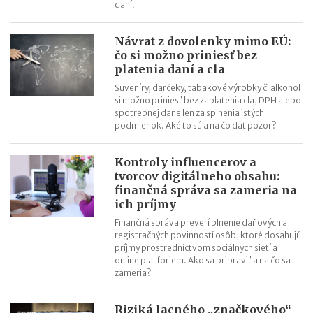
daní.
Návrat z dovolenky mimo EÚ:
čo si možno priniesť bez
platenia daní a cla
Suveníry, darčeky, tabakové výrobky či alkohol
si možno priniesť bez zaplatenia cla, DPH alebo
spotrebnej dane len za splnenia istých
podmienok. Aké to sú a na čo dať pozor?
Kontroly influencerov a
tvorcov digitálneho obsahu:
finančná správa sa zameria na
ich príjmy
Finančná správa preverí plnenie daňových a
registračných povinností osôb, ktoré dosahujú
príjmy prostredníctvom sociálnych sietí a
online platforiem. Ako sa pripraviť a na čo sa
zameria?
Riziká lacného „značkového“