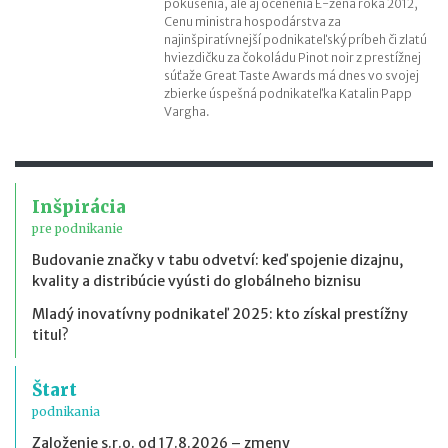
pokušenia, ale aj ocenenia E-žena roka 2012,
Cenu ministra hospodárstva za
najinšpiratívnejší podnikateľský príbeh či zlatú
hviezdičku za čokoládu Pinot noir z prestížnej
súťaže Great Taste Awards má dnes vo svojej
zbierke úspešná podnikateľka Katalin Papp
Vargha.
Inšpirácia
pre podnikanie
Budovanie značky v tabu odvetví: keď spojenie dizajnu,
kvality a distribúcie vyústi do globálneho biznisu
Mladý inovatívny podnikateľ 2025: kto získal prestížny
titul?
Štart
podnikania
Založenie s.r.o. od 17.8.2026 – zmeny