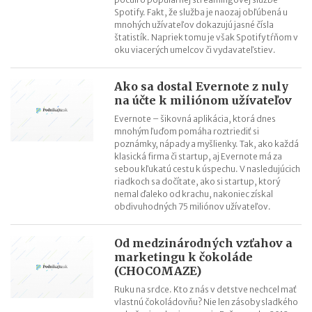
Spotify. Fakt, že služba je naozaj obľúbená u
mnohých užívateľov dokazujú jasné čísla
štatistík. Napriek tomu je však Spotify tŕňom v
oku viacerých umelcov či vydavateľstiev.
Ako sa dostal Evernote z nuly
na účte k miliónom užívateľov
Evernote – šikovná aplikácia, ktorá dnes
mnohým ľuďom pomáha roztriediť si
poznámky, nápady a myšlienky. Tak, ako každá
klasická firma či startup, aj Evernote má za
sebou kľukatú cestu k úspechu. V nasledujúcich
riadkoch sa dočítate, ako si startup, ktorý
nemal ďaleko od krachu, nakoniec získal
obdivuhodných 75 miliónov užívateľov.
Od medzinárodných vzťahov a
marketingu k čokoláde
(CHOCOMAZE)
Ruku na srdce. Kto z nás v detstve nechcel mať
vlastnú čokoládovňu? Nie len zásoby sladkého