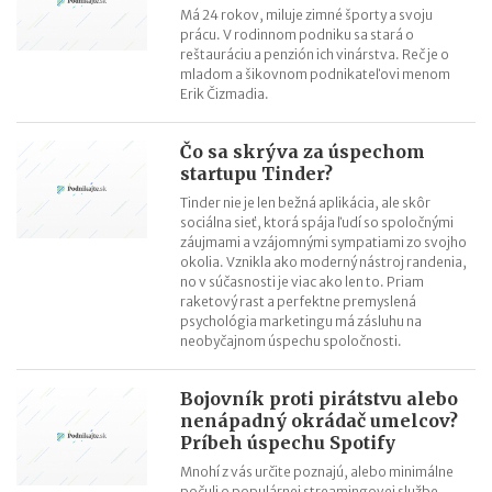
Má 24 rokov, miluje zimné športy a svoju
prácu. V rodinnom podniku sa stará o
reštauráciu a penzión ich vinárstva. Reč je o
mladom a šikovnom podnikateľovi menom
Erik Čizmadia.
Čo sa skrýva za úspechom
startupu Tinder?
Tinder nie je len bežná aplikácia, ale skôr
sociálna sieť, ktorá spája ľudí so spoločnými
záujmami a vzájomnými sympatiami zo svojho
okolia. Vznikla ako moderný nástroj randenia,
no v súčasnosti je viac ako len to. Priam
raketový rast a perfektne premyslená
psychológia marketingu má zásluhu na
neobyčajnom úspechu spoločnosti.
Bojovník proti pirátstvu alebo
nenápadný okrádač umelcov?
Príbeh úspechu Spotify
Mnohí z vás určite poznajú, alebo minimálne
počuli o populárnej streamingovej službe