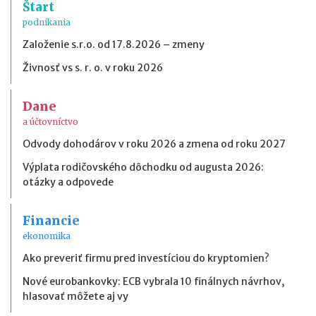
Štart
podnikania
Založenie s.r.o. od 17.8.2026 – zmeny
Živnosť vs s. r. o. v roku 2026
Dane
a účtovníctvo
Odvody dohodárov v roku 2026 a zmena od roku 2027
Výplata rodičovského dôchodku od augusta 2026:
otázky a odpovede
Financie
ekonomika
Ako preveriť firmu pred investíciou do kryptomien?
Nové eurobankovky: ECB vybrala 10 finálnych návrhov,
hlasovať môžete aj vy