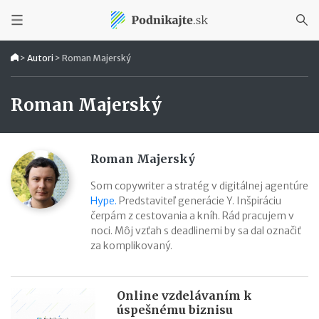
>
Autori
>
Roman Majerský
Roman Majerský
Roman Majerský
Som copywriter a stratég v digitálnej agentúre
Hype.
Predstaviteľ generácie Y. Inšpiráciu
čerpám z cestovania a kníh. Rád pracujem v
noci. Môj vzťah s deadlinemi by sa dal označiť
za komplikovaný.
Online vzdelávaním k
úspešnému biznisu