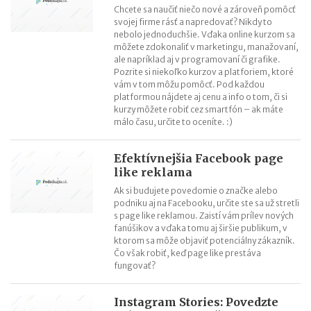
Chcete sa naučiť niečo nové a zároveň pomôcť
svojej firme rásť a napredovať? Nikdy to
nebolo jednoduchšie. Vďaka online kurzom sa
môžete zdokonaliť v marketingu, manažovaní,
ale napríklad aj v programovaní či grafike.
Pozrite si niekoľko kurzov a platforiem, ktoré
vám v tom môžu pomôcť. Pod každou
platformou nájdete aj cenu a info o tom, či si
kurzy môžete robiť cez smartfón – ak máte
málo času, určite to oceníte. :)
Efektívnejšia Facebook page
like reklama
Ak si budujete povedomie o značke alebo
podniku aj na Facebooku, určite ste sa už stretli
s page like reklamou. Zaistí vám prílev nových
fanúšikov a vďaka tomu aj širšie publikum, v
ktorom sa môže objaviť potenciálny zákazník.
Čo však robiť, keď page like prestáva
fungovať?
Instagram Stories: Povedzte