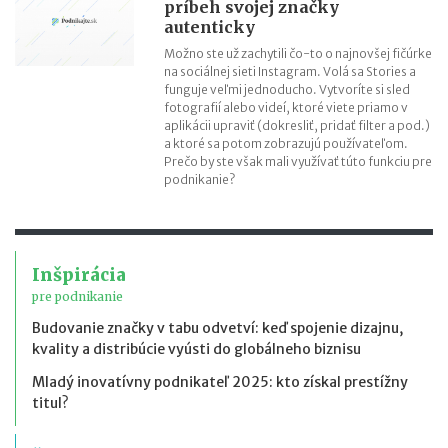
príbeh svojej značky
autenticky
Možno ste už zachytili čo-to o najnovšej fičúrke
na sociálnej sieti Instagram. Volá sa Stories a
funguje veľmi jednoducho. Vytvoríte si sled
fotografií alebo videí, ktoré viete priamo v
aplikácii upraviť (dokresliť, pridať filter a pod.)
a ktoré sa potom zobrazujú používateľom.
Prečo by ste však mali využívať túto funkciu pre
podnikanie?
Inšpirácia
pre podnikanie
Budovanie značky v tabu odvetví: keď spojenie dizajnu,
kvality a distribúcie vyústi do globálneho biznisu
Mladý inovatívny podnikateľ 2025: kto získal prestížny
titul?