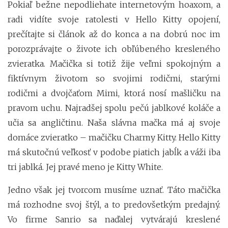
Pokiaľ bežne nepodliehate internetovým hoaxom, a
radi vidíte svoje ratolesti v Hello Kitty opojení,
prečítajte si článok až do konca a na dobrú noc im
porozprávajte o živote ich obľúbeného kresleného
zvieratka. Mačička si totiž žije veľmi spokojným a
fiktívnym životom so svojimi rodičmi, starými
rodičmi a dvojčaťom Mimi, ktorá nosí mašličku na
pravom uchu. Najradšej spolu pečú jablkové koláče a
učia sa angličtinu. Naša slávna mačka má aj svoje
domáce zvieratko – mačičku Charmy Kitty. Hello Kitty
má skutočnú veľkosť v podobe piatich jabĺk a váži iba
tri jablká. Jej pravé meno je Kitty White.
Jedno však jej tvorcom musíme uznať. Táto mačička
má rozhodne svoj štýl, a to predovšetkým predajný.
Vo firme Sanrio sa naďalej vytvárajú kreslené