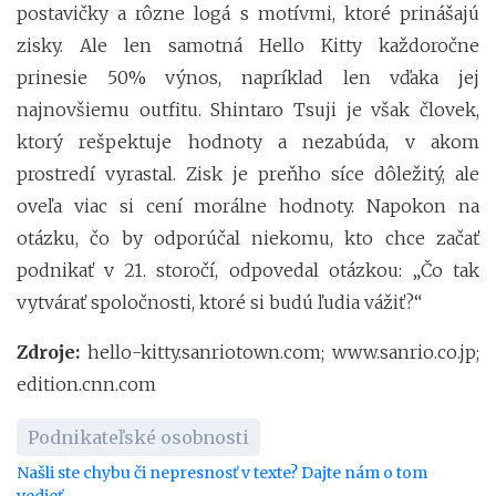
postavičky a rôzne logá s motívmi, ktoré prinášajú
zisky. Ale len samotná Hello Kitty každoročne
prinesie 50% výnos, napríklad len vďaka jej
najnovšiemu outfitu. Shintaro Tsuji je však človek,
ktorý rešpektuje hodnoty a nezabúda, v akom
prostredí vyrastal. Zisk je preňho síce dôležitý, ale
oveľa viac si cení morálne hodnoty. Napokon na
otázku, čo by odporúčal niekomu, kto chce začať
podnikať v 21. storočí, odpovedal otázkou: „Čo tak
vytvárať spoločnosti, ktoré si budú ľudia vážiť?“
Zdroje:
hello-kitty.sanriotown.com; www.sanrio.co.jp;
edition.cnn.com
Podnikateľské osobnosti
Našli ste chybu či nepresnosť v texte? Dajte nám o tom
vedieť.