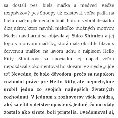
sa dostali pes, biela mačka a medveď. Keďže
rozprávkový pes Snoopy už existoval, voľba padla na
bielu mačku plemena bobtail. Potom vybral desiatku
dizajnérov, ktorí navrhli niekoľko možných motívov.
Medzi návrhármi sa objavila aj
Yuko Shimizu
a jej
logo s motívom mačičky, ktorá mala okrúhlu hlavu s
červenou mašľou na ľavom uchu a nápisom Hello
Kitty. Shintarovi sa spočiatku jej nápad veľmi
nepozdával a okomentoval ho slovami v zmysle „ujde
to“.
Nevedno, čo bolo dôvodom, prečo sa napokon
rozhodol práve pre Hello Kitty, ale nepochybne
urobil jedno zo svojich najlepších životných
rozhodnutí. V jednom z rozhovorov však uvádza,
aký sa cítil v detstve opustený. Jediné, čo mu vždy
zostalo ako sirote, boli priatelia. Uvedomoval si,