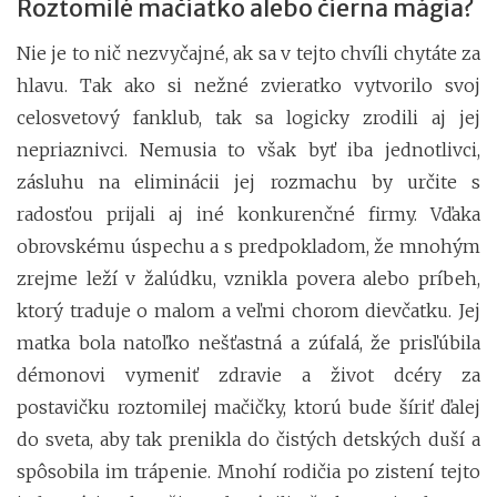
Roztomilé mačiatko alebo čierna mágia?
Nie je to nič nezvyčajné, ak sa v tejto chvíli chytáte za
hlavu. Tak ako si nežné zvieratko vytvorilo svoj
celosvetový fanklub, tak sa logicky zrodili aj jej
nepriaznivci. Nemusia to však byť iba jednotlivci,
zásluhu na eliminácii jej rozmachu by určite s
radosťou prijali aj iné konkurenčné firmy. Vďaka
obrovskému úspechu a s predpokladom, že mnohým
zrejme leží v žalúdku, vznikla povera alebo príbeh,
ktorý traduje o malom a veľmi chorom dievčatku. Jej
matka bola natoľko nešťastná a zúfalá, že prisľúbila
démonovi vymeniť zdravie a život dcéry za
postavičku roztomilej mačičky, ktorú bude šíriť ďalej
do sveta, aby tak prenikla do čistých detských duší a
spôsobila im trápenie. Mnohí rodičia po zistení tejto