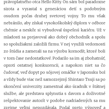
právoplatného otca Hello Kitty. On sám bol paradoxne
sirota a vyrastal s generáciou detí s podobným
osudom počas druhej svetovej vojny. To mu však
nebránilo, aby získal vysokoškolský diplom v odbore
chémie a neskôr si vybudoval úspešnú kariéru. Už v
mladosti sa prejavoval ako dobrý obchodník a spolu
so spolužiakmi založili firmu. V nej využili vedomosti
zo štúdia a zamerali sa na výrobu komodít, ktoré boli
v tom čase nedostatkové. Podarilo sa im aj zbohatnúť,
oproti ostatnej konkurencii, a napokon niet sa čo
čudovať, veď dopyt po sójovej omáčke v Japonsku bol
a vždy bude viac než samozrejmý. Shintaro Tsuji sa po
skončení univerzity zamestnal ako úradník v štátnej
službe, ale predstava splynutia s davom a doživotné
rešpektovanie autorít v podobe nadriadených sa mu
zrejme veľmi nepozdávala. Podal preto výpoveď a