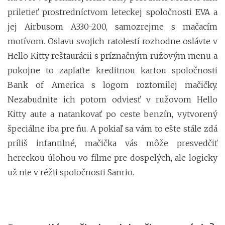
priletieť prostredníctvom leteckej spoločnosti EVA a
jej Airbusom A330-200, samozrejme s mačacím
motívom. Oslavu svojich ratolestí rozhodne oslávte v
Hello Kitty reštaurácii s príznačným ružovým menu a
pokojne to zaplaťte kreditnou kartou spoločnosti
Bank of America s logom roztomilej mačičky.
Nezabudnite ich potom odviesť v ružovom Hello
Kitty aute a natankovať po ceste benzín, vytvorený
špeciálne iba pre ňu. A pokiaľ sa vám to ešte stále zdá
príliš infantilné, mačička vás môže presvedčiť
hereckou úlohou vo filme pre dospelých, ale logicky
už nie v réžii spoločnosti Sanrio.