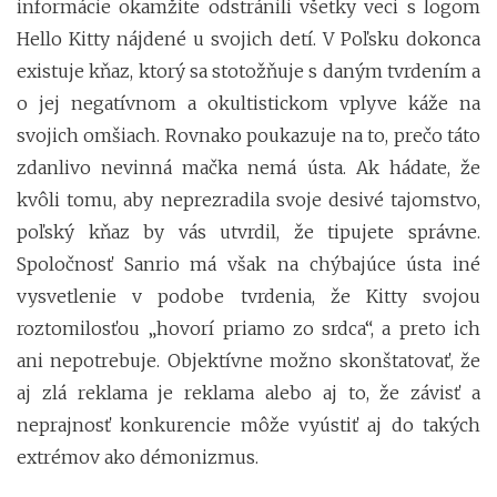
informácie okamžite odstránili všetky veci s logom
Hello Kitty nájdené u svojich detí. V Poľsku dokonca
existuje kňaz, ktorý sa stotožňuje s daným tvrdením a
o jej negatívnom a okultistickom vplyve káže na
svojich omšiach. Rovnako poukazuje na to, prečo táto
zdanlivo nevinná mačka nemá ústa. Ak hádate, že
kvôli tomu, aby neprezradila svoje desivé tajomstvo,
poľský kňaz by vás utvrdil, že tipujete správne.
Spoločnosť Sanrio má však na chýbajúce ústa iné
vysvetlenie v podobe tvrdenia, že Kitty svojou
roztomilosťou „hovorí priamo zo srdca“, a preto ich
ani nepotrebuje. Objektívne možno skonštatovať, že
aj zlá reklama je reklama alebo aj to, že závisť a
neprajnosť konkurencie môže vyústiť aj do takých
extrémov ako démonizmus.