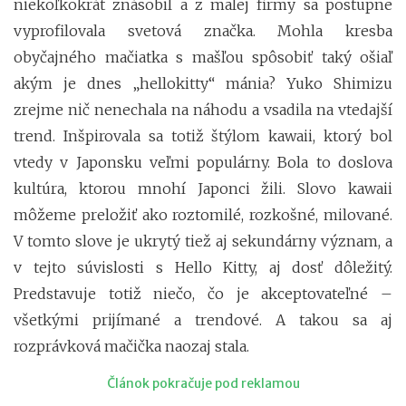
niekoľkokrát znásobil a z malej firmy sa postupne
vyprofilovala svetová značka. Mohla kresba
obyčajného mačiatka s mašľou spôsobiť taký ošiaľ
akým je dnes „hellokitty“ mánia? Yuko Shimizu
zrejme nič nenechala na náhodu a vsadila na vtedajší
trend. Inšpirovala sa totiž štýlom kawaii, ktorý bol
vtedy v Japonsku veľmi populárny. Bola to doslova
kultúra, ktorou mnohí Japonci žili. Slovo kawaii
môžeme preložiť ako roztomilé, rozkošné, milované.
V tomto slove je ukrytý tiež aj sekundárny význam, a
v tejto súvislosti s Hello Kitty, aj dosť dôležitý.
Predstavuje totiž niečo, čo je akceptovateľné –
všetkými prijímané a trendové. A takou sa aj
rozprávková mačička naozaj stala.
Článok pokračuje pod reklamou