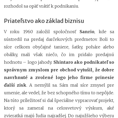
rozhodol sa opäť vrátiť k podnikaniu.
Priateľstvo ako základ biznisu
V roku 1960 založil spoločnosť
Sanrio
, kde sa
sústredil na predaj darčekových predmetov. Boli to
síce celkom obyčajné taniere, šatky, poháre alebo
obálky, mali však niečo, čo im pridalo predajnú
hodnotu – logo jahody.
Shintaro ako podnikateľ so
správnym zmyslom pre obchod vytušil, že dobre
navrhnuté a zvolené logo jeho firme prinesie
ďalší zisk
. A nemýlil sa. Sám mal síce zmysel pre
umenie, ale vedel, že bez schopného tímu to nepôjde.
Na túto príležitosť si dal špeciálne vypracovať projekt,
ktorý sa zameral na celosvetový výskum, aké
zvieratká majú ľudia najradšej. Do najužšieho výberu