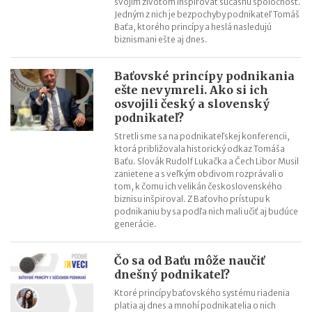
svojím životom inšpirovať súčasnú spoločnosť.
Jedným z nich je bezpochyby podnikateľ Tomáš
Baťa, ktorého princípy a heslá nasledujú
biznismani ešte aj dnes.
Baťovské princípy podnikania
ešte nevymreli. Ako si ich
osvojili český a slovenský
podnikateľ?
Stretli sme sa na podnikateľskej konferencii,
ktorá približovala historický odkaz Tomáša
Baťu. Slovák Rudolf Lukačka a Čech Libor Musil
zanietene a s veľkým obdivom rozprávali o
tom, k čomu ich velikán československého
biznisu inšpiroval. Z Baťovho prístupu k
podnikaniu by sa podľa nich mali učiť aj budúce
generácie.
Čo sa od Baťu môže naučiť
dnešný podnikateľ?
Ktoré princípy baťovského systému riadenia
platia aj dnes a mnohí podnikatelia o nich