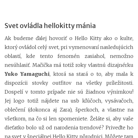
Svet ovládla hellokitty mánia
Ak budeme ďalej hovoriť o Hello Kitty ako o kulte,
ktorý ovládol celý svet, pri vymenovaní nasledujúcich
oblastí, kde tento fenomén zasiahol, nemožno
nesúhlasiť. Mačička má totiž roky vlastnú dizajnérku
Yuko Yamaguchi
, ktorá sa stará o to, aby mala k
dispozícii stovky outfitov na všetky príležitosti.
Dospelí v tomto prípade nie sú žiadnou výnimkou!
Jej logo totiž nájdete na usb kľúčoch, vysávačoch,
oblečení (dokonca aj Zara), šperkoch, a vlastne na
všetkom, na čo si len spomeniete. Želáte si, aby vaše
dieťatko bolo už od narodenia trendové? Priveďte ho
na svet v špeciálnej Hello Kitty pôrodnici. Môžete tam