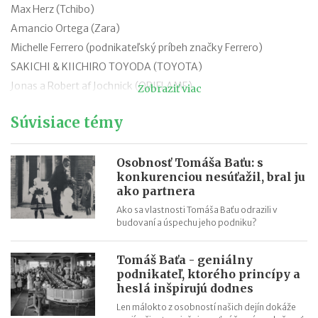
Max Herz (Tchibo)
Amancio Ortega (Zara)
Michelle Ferrero (podnikateľský príbeh značky Ferrero)
SAKICHI & KIICHIRO TOYODA (TOYOTA)
Jonas a Robert af Jochnick (ORIFLAME)
Zobraziť viac
George Safford Parker (PARKER PEN)
Súvisiace témy
Karl Hans Albrecht (ALDI)
Osobnosť Tomáša Baťu: s
konkurenciou nesúťažil, bral ju
ako partnera
Ako sa vlastnosti Tomáša Baťu odrazili v
budovaní a úspechu jeho podniku?
Tomáš Baťa - geniálny
podnikateľ, ktorého princípy a
heslá inšpirujú dodnes
Len málokto z osobností našich dejín dokáže