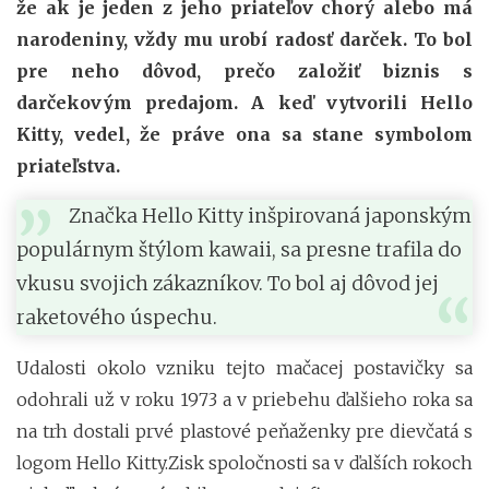
že ak je jeden z jeho priateľov chorý alebo má
narodeniny, vždy mu urobí radosť darček. To bol
pre neho dôvod, prečo založiť biznis s
darčekovým predajom. A keď vytvorili Hello
Kitty, vedel, že práve ona sa stane symbolom
priateľstva.
Značka Hello Kitty inšpirovaná japonským
populárnym štýlom kawaii, sa presne trafila do
vkusu svojich zákazníkov. To bol aj dôvod jej
raketového úspechu.
Udalosti okolo vzniku tejto mačacej postavičky sa
odohrali už v roku 1973 a v priebehu ďalšieho roka sa
na trh dostali prvé plastové peňaženky pre dievčatá s
logom Hello Kitty.Zisk spoločnosti sa v ďalších rokoch