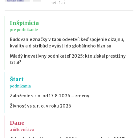
netušia?
Inšpirácia
pre podnikanie
Budovanie značky v tabu odvetví: keď spojenie dizajnu,
kvality a distribúcie vyústi do globálneho biznisu
Mladý inovatívny podnikateľ 2025: kto získal prestížny
titul?
Štart
podnikania
Založenie s.r.o. od 17.8.2026 – zmeny
Živnosť vs s. r. o. v roku 2026
Dane
a účtovníctvo