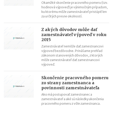
Okamžité skončenie pracovného pomeru (tzv.
hodinová výpoveď) je výnimočným prípadom,
ku ktorému môže zamestnávateľ pristúpiť len
za určitých presne okolností.
Z akých dôvodov môže dať
zamestnávateľ výpoveď v roku
2015
Zamestnávateľ nemôže dať zamestnancovi
výpoveď bezdôvodne. Prinášame prehľad
zákonom stanovených dôvodov, z ktorých
môže zamestnávateľ dať zamestnancovi
výpoveď.
Skončenie pracovného pomeru
zo strany zamestnanca a
povinnosti zamestnávateľa
Ako má postupovať zamestnanec a
zamestnávateľ a aké sú následky ukončenia
pracovného pomeru z vôle zamestnanca.