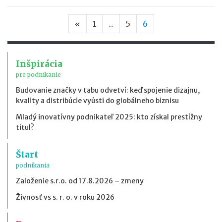
Predchádzajúca strana
«
1
...
5
6
Inšpirácia
pre podnikanie
Budovanie značky v tabu odvetví: keď spojenie dizajnu,
kvality a distribúcie vyústi do globálneho biznisu
Mladý inovatívny podnikateľ 2025: kto získal prestížny
titul?
Štart
podnikania
Založenie s.r.o. od 17.8.2026 – zmeny
Živnosť vs s. r. o. v roku 2026