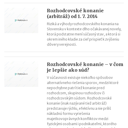
Rozhodcovské konanie
(arbitráž) od 1. 7. 2014
Riziká a výhody rozhodcovského konania na
Slovensku v kontexte dlho očakávanej novely,
ktorá podstatne mení súčasný stav, a ktorá si
okrem iného kladie za cieľ prispieť k zvýšeniu
dôvery verejnosti.
Rozhodcovské konanie – v čom
je lepšie ako súd?
V súčasnosti existuje niekoľko spôsobov
alternatívneho riešenia sporov, medzi ktoré
nepochybne patrí tiež konanie pred
rozhodcom, skupinou rozhodcov či
rozhodcovským súdom. Rozhodcovské
konanie (inak nazývané tiež arbitráž)
predstavuje rýchlu, efektívnu a nie príliš
nákladnú formu vyriešenia
majetkovoprávnych konfliktov medzi
fyzickými osobami i podnikateľmi, ktorého