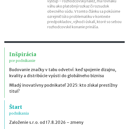
výstup – rozhodcovský nález, má rovnakú
váhu ako platobný rozkaz či rozsudok
obecného súdu. V tomto článku sa pokúsime
ozrejmiť túto problematiku v kontexte
predpokladov, výhod i úskalí, ktoré so sebou
rozhodcovské konanie prináša.
Inšpirácia
pre podnikanie
Budovanie značky v tabu odvetví: keď spojenie dizajnu,
kvality a distribúcie vyústi do globálneho biznisu
Mladý inovatívny podnikateľ 2025: kto získal prestížny
titul?
Štart
podnikania
Založenie s.r.o. od 17.8.2026 – zmeny