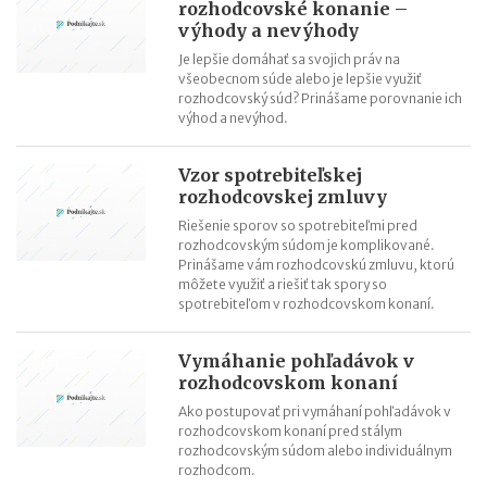
rozhodcovské konanie –
výhody a nevýhody
Je lepšie domáhať sa svojich práv na
všeobecnom súde alebo je lepšie využiť
rozhodcovský súd? Prinášame porovnanie ich
výhod a nevýhod.
Vzor spotrebiteľskej
rozhodcovskej zmluvy
Riešenie sporov so spotrebiteľmi pred
rozhodcovským súdom je komplikované.
Prinášame vám rozhodcovskú zmluvu, ktorú
môžete využiť a riešiť tak spory so
spotrebiteľom v rozhodcovskom konaní.
Vymáhanie pohľadávok v
rozhodcovskom konaní
Ako postupovať pri vymáhaní pohľadávok v
rozhodcovskom konaní pred stálym
rozhodcovským súdom alebo individuálnym
rozhodcom.