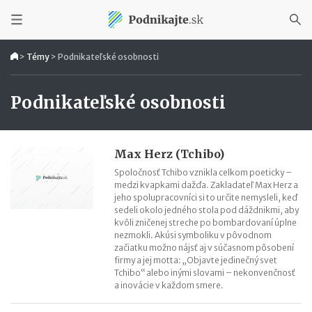
>
Témy
>
Podnikateľské osobnosti
Podnikateľské osobnosti
Max Herz (Tchibo)
Spoločnosť Tchibo vznikla celkom poeticky –
medzi kvapkami dažďa. Zakladateľ Max Herz a
jeho spolupracovníci si to určite nemysleli, keď
sedeli okolo jedného stola pod dáždnikmi, aby
kvôli zničenej streche po bombardovaní úplne
nezmokli. Akúsi symboliku v pôvodnom
začiatku možno nájsť aj v súčasnom pôsobení
firmy a jej motta: „Objavte jedinečný svet
Tchibo“ alebo inými slovami – nekonvenčnosť
a inovácie v každom smere.