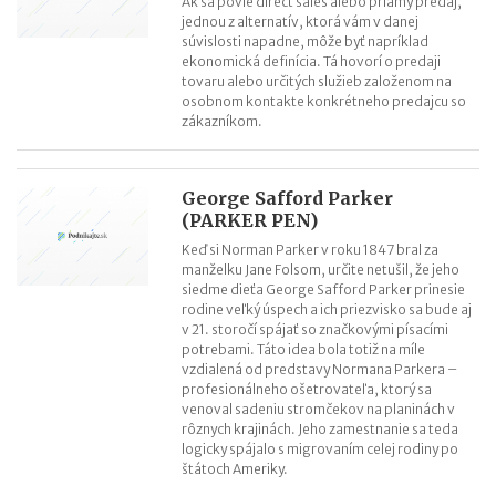
Ak sa povie direct sales alebo priamy predaj,
jednou z alternatív, ktorá vám v danej
súvislosti napadne, môže byť napríklad
ekonomická definícia. Tá hovorí o predaji
tovaru alebo určitých služieb založenom na
osobnom kontakte konkrétneho predajcu so
zákazníkom.
George Safford Parker
(PARKER PEN)
Keď si Norman Parker v roku 1847 bral za
manželku Jane Folsom, určite netušil, že jeho
siedme dieťa George Safford Parker prinesie
rodine veľký úspech a ich priezvisko sa bude aj
v 21. storočí spájať so značkovými písacími
potrebami. Táto idea bola totiž na míle
vzdialená od predstavy Normana Parkera –
profesionálneho ošetrovateľa, ktorý sa
venoval sadeniu stromčekov na planinách v
rôznych krajinách. Jeho zamestnanie sa teda
logicky spájalo s migrovaním celej rodiny po
štátoch Ameriky.