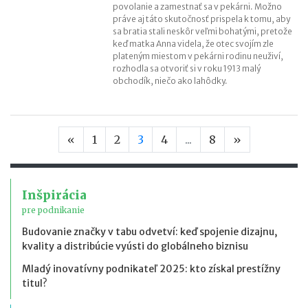
povolanie a zamestnať sa v pekárni. Možno
práve aj táto skutočnosť prispela k tomu, aby
sa bratia stali neskôr veľmi bohatými, pretože
keď matka Anna videla, že otec svojím zle
plateným miestom v pekárni rodinu neuživí,
rozhodla sa otvoriť si v roku 1913 malý
obchodík, niečo ako lahôdky.
Predchádzajúca strana
Nasledujúca
«
1
2
3
4
...
8
»
Inšpirácia
pre podnikanie
Budovanie značky v tabu odvetví: keď spojenie dizajnu,
kvality a distribúcie vyústi do globálneho biznisu
Mladý inovatívny podnikateľ 2025: kto získal prestížny
titul?