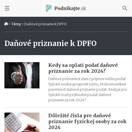
>
Témy
>
Daňové priznanie k DPFO
Daňové priznanie k DPFO
Kedy sa oplatí podať daňové
priznanie za rok 2024?
Daňové priznanie k dani z príjmov môžu podať
fyzické osoby aj napriek tomu, že im nevznikne
povinnosť daňové priznanie podať. Kedy je pre
fyzické osoby výhodné podať daňové
priznanie za rok 2024?
Dôležité čísla pre daňové
priznanie fyzickej osoby za rok
2024