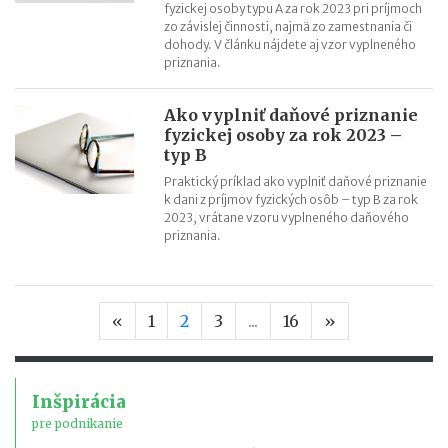
fyzickej osoby typu A za rok 2023 pri príjmoch
zo závislej činnosti, najmä zo zamestnania či
dohody. V článku nájdete aj vzor vyplneného
priznania.
Ako vyplniť daňové priznanie
fyzickej osoby za rok 2023 –
typ B
Praktický príklad ako vyplniť daňové priznanie
k dani z príjmov fyzických osôb – typ B za rok
2023, vrátane vzoru vyplneného daňového
priznania.
Predchádzajúca strana
Nasledujúca s
«
1
2
3
...
16
»
Inšpirácia
pre podnikanie