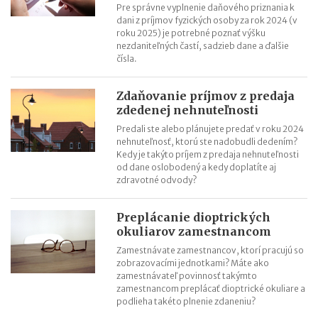
Pre správne vyplnenie daňového priznania k
dani z príjmov fyzických osoby za rok 2024 (v
roku 2025) je potrebné poznať výšku
nezdaniteľných častí, sadzieb dane a ďalšie
čísla.
Zdaňovanie príjmov z predaja
zdedenej nehnuteľnosti
Predali ste alebo plánujete predať v roku 2024
nehnuteľnosť, ktorú ste nadobudli dedením?
Kedy je takýto príjem z predaja nehnuteľnosti
od dane oslobodený a kedy doplatíte aj
zdravotné odvody?
Preplácanie dioptrických
okuliarov zamestnancom
Zamestnávate zamestnancov, ktorí pracujú so
zobrazovacími jednotkami? Máte ako
zamestnávateľ povinnosť takýmto
zamestnancom preplácať dioptrické okuliare a
podlieha takéto plnenie zdaneniu?