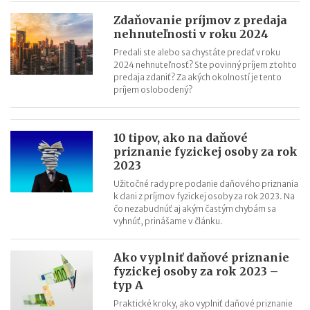
Zdaňovanie príjmov z predaja
nehnuteľnosti v roku 2024
Predali ste alebo sa chystáte predať v roku
2024 nehnuteľnosť? Ste povinný príjem z tohto
predaja zdaniť? Za akých okolností je tento
príjem oslobodený?
10 tipov, ako na daňové
priznanie fyzickej osoby za rok
2023
Užitočné rady pre podanie daňového priznania
k dani z príjmov fyzickej osoby za rok 2023. Na
čo nezabudnúť aj akým častým chybám sa
vyhnúť, prinášame v článku.
Ako vyplniť daňové priznanie
fyzickej osoby za rok 2023 –
typ A
Praktické kroky, ako vyplniť daňové priznanie