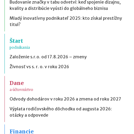
Budovanie značky v tabu odvetví: keď spojenie dizajnu,
kvality a distribúcie vyústi do globálneho biznisu
Mladý inovatívny podnikateľ 2025: kto získal prestížny
titul?
Štart
podnikania
Založenie s.r.o. od 17.8.2026 – zmeny
Živnosť vs s. r. o. v roku 2026
Dane
a účtovníctvo
Odvody dohodárov v roku 2026 a zmena od roku 2027
Výplata rodičovského dôchodku od augusta 2026:
otázky a odpovede
Financie