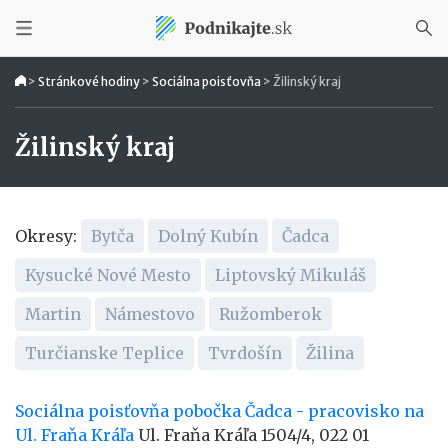
>
Stránkové hodiny
>
Sociálna poisťovňa
>
Žilinský kraj
Žilinský kraj
Okresy:
Bytča
Dolný Kubín
Čadca
Kysucké Nové Mesto
Liptovský Mikuláš
Martin
Námestovo
Ružomberok
Turčianske Teplice
Tvrdošín
Žilina
Sociálna poisťovňa pobočka Čadca - pracovisko na
Ul. Fraňa Kráľa
Ul. Fraňa Kráľa 1504/4, 022 01