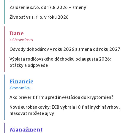
Založenie s.r.o. od 17.8.2026 – zmeny
Živnosť vs s. r. o. v roku 2026
Dane
a účtovníctvo
Odvody dohodárov v roku 2026 a zmena od roku 2027
Výplata rodičovského dôchodku od augusta 2026:
otázky a odpovede
Financie
ekonomika
Ako preveriť firmu pred investíciou do kryptomien?
Nové eurobankovky: ECB vybrala 10 finálnych návrhov,
hlasovať môžete aj vy
Manažment