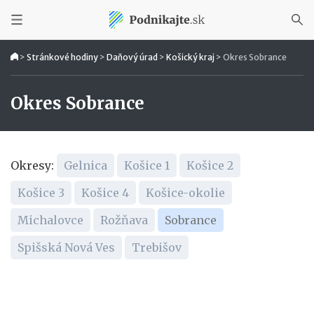
>
Stránkové hodiny
>
Daňový úrad
>
Košický kraj
>
Okres Sobrance
Okres Sobrance
Okresy:
Gelnica
Košice 1
Košice 2
Košice 3
Košice 4
Košice-okolie
Michalovce
Rožňava
Sobrance
Spišská Nová Ves
Trebišov