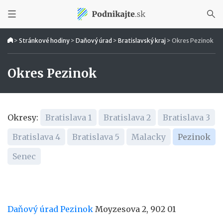
>
Stránkové hodiny
>
Daňový úrad
>
Bratislavský kraj
>
Okres Pezinok
Okres Pezinok
Okresy:
Bratislava 1
Bratislava 2
Bratislava 3
Bratislava 4
Bratislava 5
Malacky
Pezinok
Senec
Daňový úrad Pezinok
Moyzesova 2, 902 01