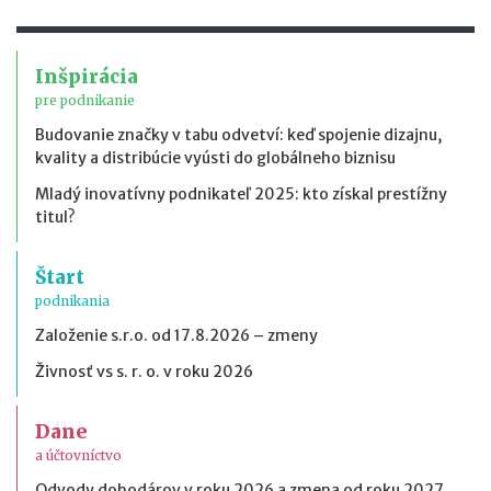
Inšpirácia
pre podnikanie
Budovanie značky v tabu odvetví: keď spojenie dizajnu,
kvality a distribúcie vyústi do globálneho biznisu
Mladý inovatívny podnikateľ 2025: kto získal prestížny
titul?
Štart
podnikania
Založenie s.r.o. od 17.8.2026 – zmeny
Živnosť vs s. r. o. v roku 2026
Dane
a účtovníctvo
Odvody dohodárov v roku 2026 a zmena od roku 2027