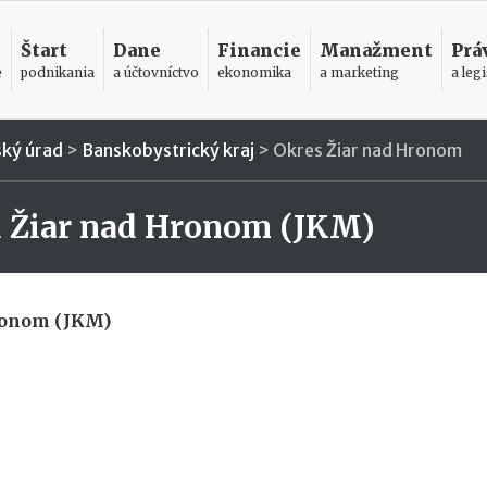
Štart
Dane
Financie
Manažment
Prá
e
podnikania
a účtovníctvo
ekonomika
a marketing
a legi
ský úrad
>
Banskobystrický kraj
>
Okres Žiar nad Hronom
d Žiar nad Hronom (JKM)
ronom (JKM)