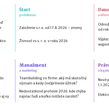
Štart
Dan
podnikania
a účtov
eď
Odvod
e
Založenie s.r.o. od 17.8.2026 – zmeny
od ro
Výplat
 kto
Živnosť vs s. r. o. v roku 2026
august
Manažment
Práv
a marketing
a legisl
 do
Teambuilding vo firme: aký má skutočný
Nové 
význam a kedy (ne)prinesie úžitok?
1.1.20
Nedostatkové profesie 2026: kde chýba
Elektr
 aj vy
najviac ľudí a koľko môžete zarobiť?