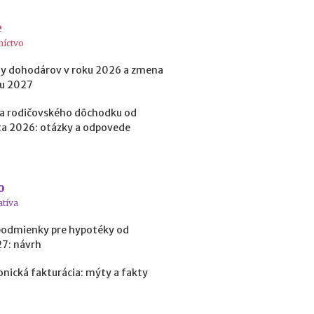
t
o
e
k
níctvo
?
y dohodárov v roku 2026 a zmena
ku 2027
N
a rodičovského dôchodku od
e
a 2026: otázky a odpovede
d
o
s
t
a
o
t
atíva
k
o
podmienky pre hypotéky od
v
27: návrh
é
p
onická fakturácia: mýty a fakty
r
o
f