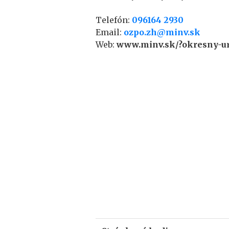
Telefón:
096164 2930
Email:
ozpo.zh@minv.sk
Web:
www.minv.sk/?okresny-u