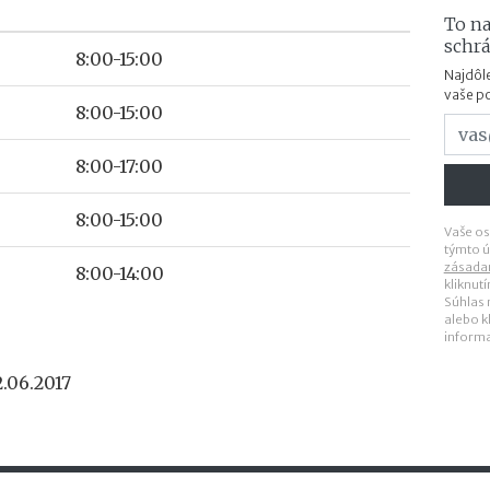
To na
schr
8:00-15:00
Najdôle
vaše p
8:00-15:00
8:00-17:00
8:00-15:00
Vaše os
týmto ú
zásada
8:00-14:00
kliknut
Súhlas
alebo k
inform
.06.2017