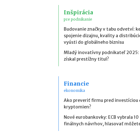
Inšpirácia
pre podnikanie
Budovanie značky v tabu odvetví: k
spojenie dizajnu, kvality a distribúci
vyústi do globálneho biznisu
Mladý inovatívny podnikateľ 2025:
získal prestížny titul?
Financie
ekonomika
Ako preveriť firmu pred investíciou
kryptomien?
Nové eurobankovky: ECB vybrala 10
finálnych návrhov, hlasovať môžete