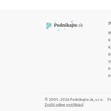
M
K
K
R
V
P
P
© 2005-2026 Podnikajte.sk, s.r.o.
P
Zrušiť odber notifikácií