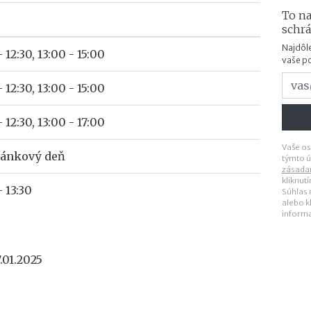
To na
schr
Najdôle
- 12:30, 13:00 - 15:00
vaše p
- 12:30, 13:00 - 15:00
- 12:30, 13:00 - 17:00
Vaše os
ránkový deň
týmto ú
zásada
kliknut
- 13:30
Súhlas
alebo k
inform
.01.2025