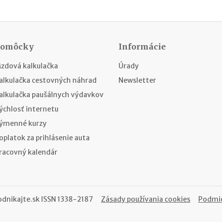
Pomôcky
Informácie
zdová kalkulačka
Úrady
alkulačka cestovných náhrad
Newsletter
alkulačka paušálnych výdavkov
ýchlosť internetu
ýmenné kurzy
oplatok za prihlásenie auta
racovný kalendár
odnikajte.sk
ISSN 1338-2187
Zásady používania cookies
Podmie