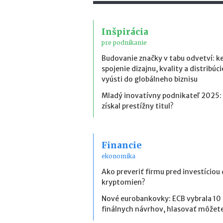
Inšpirácia
pre podnikanie
Budovanie značky v tabu odvetví: k
spojenie dizajnu, kvality a distribúci
vyústi do globálneho biznisu
Mladý inovatívny podnikateľ 2025:
získal prestížny titul?
Financie
ekonomika
Ako preveriť firmu pred investíciou
kryptomien?
Nové eurobankovky: ECB vybrala 10
finálnych návrhov, hlasovať môžete