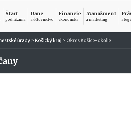
Štart
Dane
Financie
Manažment
Prá
e
podnikania
a účtovníctvo
ekonomika
a marketing
a legi
mestské úrady
>
Košický kraj
>
Okres Košice-okolie
čany