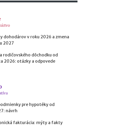
t
o
k
e
?
níctvo
y dohodárov v roku 2026 a zmena
N
ku 2027
e
d
a rodičovského dôchodku od
o
a 2026: otázky a odpovede
s
t
a
t
o
k
atíva
o
v
podmienky pre hypotéky od
é
27: návrh
p
r
onická fakturácia: mýty a fakty
o
f