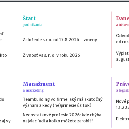
Štart
Dan
podnikania
a účtov
eď
Odvod
e
Založenie s.r.o. od 17.8.2026 – zmeny
od ro
Výplat
 kto
Živnosť vs s. r. o. v roku 2026
august
Manažment
Práv
a marketing
a legisl
 do
Teambuilding vo firme: aký má skutočný
Nové 
význam a kedy (ne)prinesie úžitok?
1.1.20
Nedostatkové profesie 2026: kde chýba
Elektr
 aj vy
najviac ľudí a koľko môžete zarobiť?