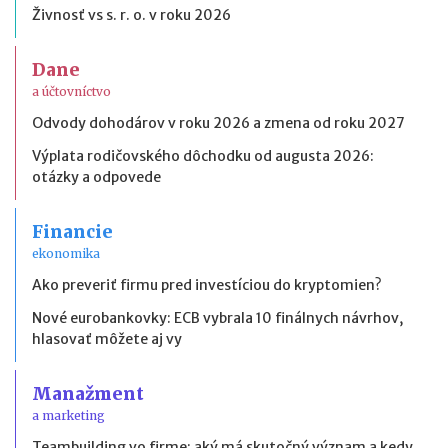
Živnosť vs s. r. o. v roku 2026
Dane
a účtovníctvo
Odvody dohodárov v roku 2026 a zmena od roku 2027
Výplata rodičovského dôchodku od augusta 2026:
otázky a odpovede
Financie
ekonomika
Ako preveriť firmu pred investíciou do kryptomien?
Nové eurobankovky: ECB vybrala 10 finálnych návrhov,
hlasovať môžete aj vy
Manažment
a marketing
Teambuilding vo firme: aký má skutočný význam a kedy