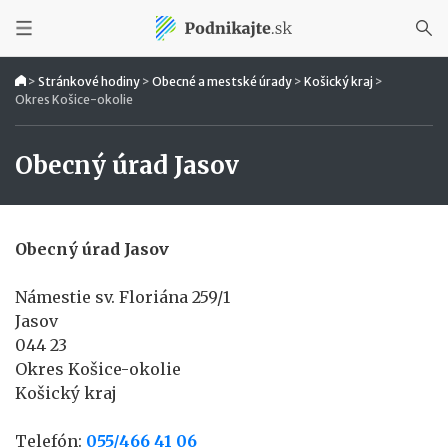
>
Stránkové hodiny
>
Obecné a mestské úrady
>
Košický kraj
>
Okres Košice-okolie
Obecný úrad Jasov
Obecný úrad Jasov
Námestie sv. Floriána 259/1
Jasov
044 23
Okres Košice-okolie
Košický kraj
Telefón:
055/466 41 06