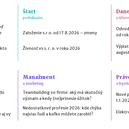
Štart
Dan
podnikania
a účtov
eď
Odvod
e
Založenie s.r.o. od 17.8.2026 – zmeny
od ro
Výplat
 kto
Živnosť vs s. r. o. v roku 2026
august
Manažment
Práv
a marketing
a legisl
 do
Teambuilding vo firme: aký má skutočný
Nové 
význam a kedy (ne)prinesie úžitok?
1.1.20
Nedostatkové profesie 2026: kde chýba
Elektr
 aj vy
najviac ľudí a koľko môžete zarobiť?