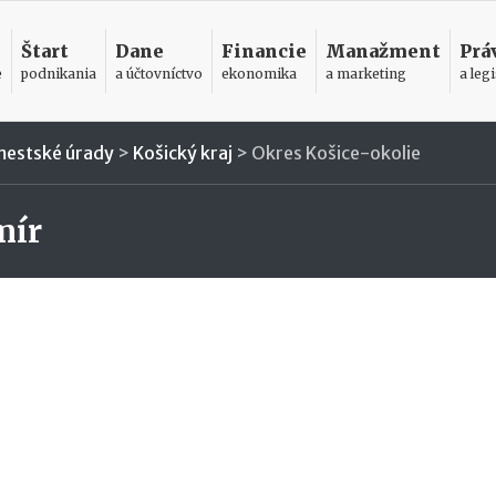
Štart
Dane
Financie
Manažment
Prá
e
podnikania
a účtovníctvo
ekonomika
a marketing
a legi
mestské úrady
>
Košický kraj
>
Okres Košice-okolie
mír