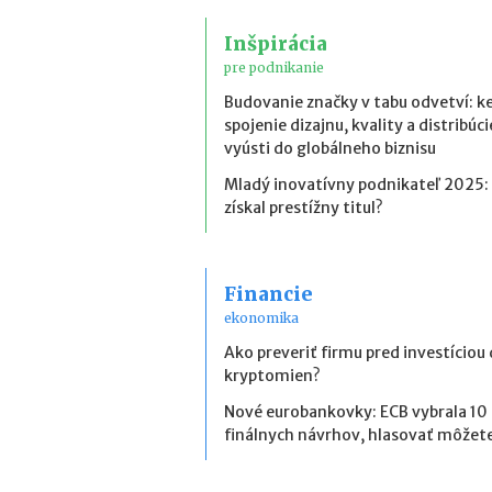
Inšpirácia
pre podnikanie
Budovanie značky v tabu odvetví: k
spojenie dizajnu, kvality a distribúci
vyústi do globálneho biznisu
Mladý inovatívny podnikateľ 2025:
získal prestížny titul?
Financie
ekonomika
Ako preveriť firmu pred investíciou
kryptomien?
Nové eurobankovky: ECB vybrala 10
finálnych návrhov, hlasovať môžete