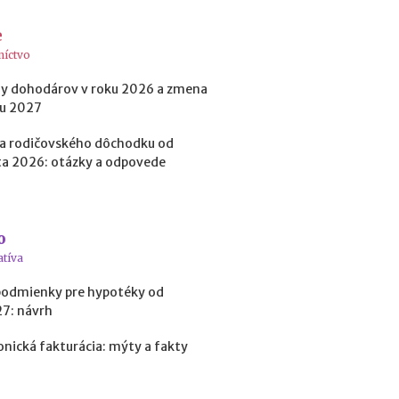
t
o
e
k
níctvo
?
y dohodárov v roku 2026 a zmena
ku 2027
N
a rodičovského dôchodku od
e
a 2026: otázky a odpovede
d
o
s
t
a
o
t
atíva
k
o
podmienky pre hypotéky od
v
27: návrh
é
p
onická fakturácia: mýty a fakty
r
o
f