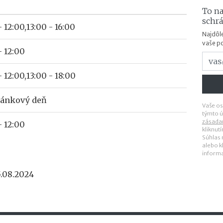
To na
schr
- 12:00,13:00 - 16:00
Najdôle
vaše p
- 12:00
- 12:00,13:00 - 18:00
ránkový deň
Vaše os
týmto ú
zásada
- 12:00
kliknut
Súhlas
alebo k
inform
5.08.2024