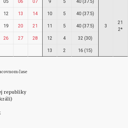
05
06
07
9
5
40 (37.5)
12
13
14
10
5
40 (37.5)
21
19
20
21
11
5
40 (37.5)
3
2*
26
27
28
12
4
32 (30)
13
2
16 (15)
pracovnom čase
ej republiky
králi)
k