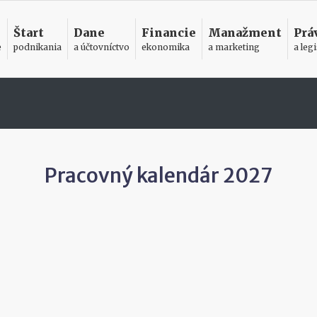
Štart
Dane
Financie
Manažment
Prá
e
podnikania
a účtovníctvo
ekonomika
a marketing
a legi
Pracovný kalendár 2027