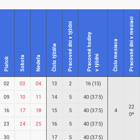
Pracovné dni v mesiaci
Pracovné dni v týždni
Pracovné hodiny
Číslo mesiaca
Číslo týždňa
v týždni
Sobota
Nedeľa
Piatok
02
03
04
13
2
16 (15)
09
10
11
14
5
40 (37.5)
22
16
17
18
15
5
40 (37.5)
4
0*
23
24
25
16
5
40 (37.5)
30
17
5
40 (37.5)