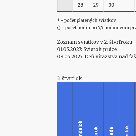
28
29
30
* - počet platených sviatkov
() - počet hodín pri 7,5 hodinovom 
Zoznam sviatkov v 2. štvrťroku:
01.05.2027: Sviatok práce
08.05.2027: Deň víťazstva nad f
3. štvrťrok
Pondelok
Štvrtok
Utorok
Streda