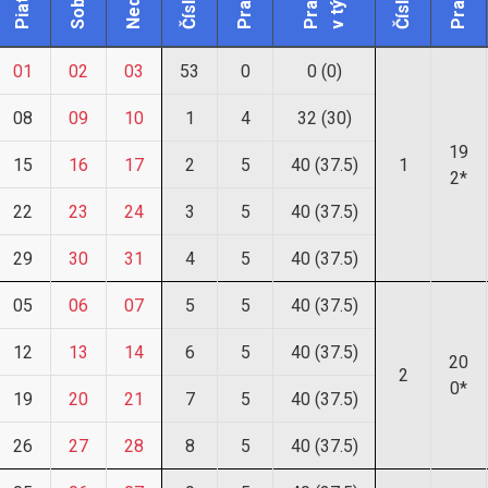
Sobota
Nedeľa
Piatok
01
02
03
53
0
0 (0)
08
09
10
1
4
32 (30)
19
15
16
17
2
5
40 (37.5)
1
2*
22
23
24
3
5
40 (37.5)
29
30
31
4
5
40 (37.5)
05
06
07
5
5
40 (37.5)
12
13
14
6
5
40 (37.5)
20
2
0*
19
20
21
7
5
40 (37.5)
26
27
28
8
5
40 (37.5)