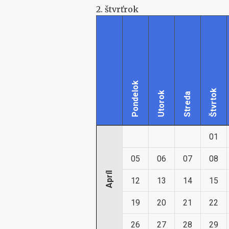
2. štvrťrok
Pondelok
Štvrtok
Utorok
Streda
01
05
06
07
08
Apríl
12
13
14
15
19
20
21
22
26
27
28
29