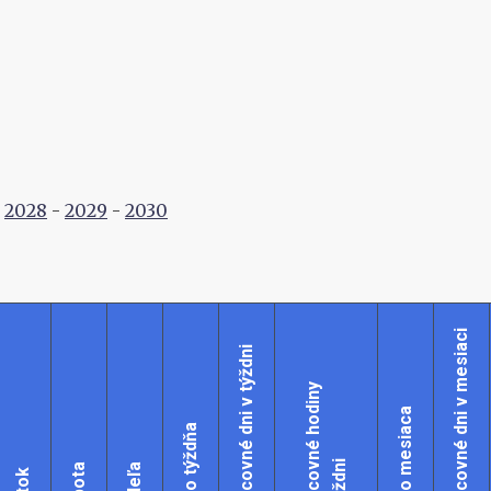
-
2028
-
2029
-
2030
Pracovné dni v mesiaci
Pracovné dni v týždni
Pracovné hodiny
Číslo mesiaca
Číslo týždňa
v týždni