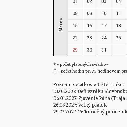
01
02
03
04
08
09
10
11
Marec
15
16
17
18
22
23
24
25
29
30
31
* - počet platených sviatkov
() - počet hodín pri 7,5 hodinovom 
Zoznam sviatkov v 1. štvrťroku:
01.01.2027: Deň vzniku Slovensk
06.01.2027: Zjavenie Pána (Traja 
26.03.2027: Veľký piatok
29.03.2027: Veľkonočný pondelo