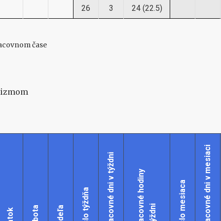
26
3
24 (22.5)
pracovnom čase
ašizmom
Pracovné dni v mesiaci
Pracovné dni v týždni
Pracovné hodiny
Číslo mesiaca
Číslo týždňa
v týždni
Sobota
Nedeľa
Piatok