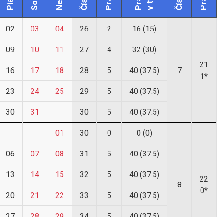
02
03
04
26
2
16 (15)
09
10
11
27
4
32 (30)
21
16
17
18
28
5
40 (37.5)
7
1*
23
24
25
29
5
40 (37.5)
30
31
30
5
40 (37.5)
01
30
0
0 (0)
06
07
08
31
5
40 (37.5)
13
14
15
32
5
40 (37.5)
22
8
0*
20
21
22
33
5
40 (37.5)
27
28
29
34
5
40 (37.5)