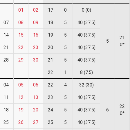
01
02
17
0
0 (0)
07
08
09
18
5
40 (37.5)
14
15
16
19
5
40 (37.5)
21
5
0*
21
22
23
20
5
40 (37.5)
28
29
30
21
5
40 (37.5)
22
1
8 (7.5)
04
05
06
22
4
32 (30)
11
12
13
23
5
40 (37.5)
22
18
19
20
24
5
40 (37.5)
6
0*
25
26
27
25
5
40 (37.5)